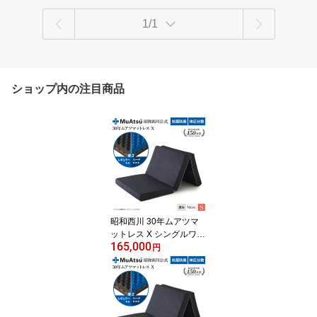
1/1
ショップ内の注目商品
昭和西川 30年ムアツマ
ットレス X シングルワイ
165,000
ドシングル レギュラー・
円
ハード 三つ折り 敷布団
ウレタン 凹凸構造 3層構
造 体圧分散 厚さ10cm 抗
菌防臭 グレー