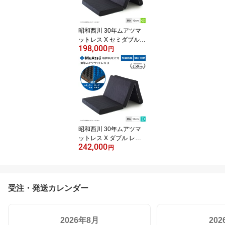
昭和西川 30年ムアツマ
ットレス X セミダブル
198,000
レギュラー・ハード 三つ
円
折り 敷布団 ウレタン 凹
凸構造 3層構造 体圧分散
厚さ10cm 抗菌 防臭 通気
性 側地洗濯可 グレー
昭和西川 30年ムアツマ
ットレス X ダブル レギ
242,000
ュラー・ハード 三つ折り
円
敷布団 ウレタン 凹凸構
造 3層構造 体圧分散 厚さ
10cm 抗菌 防臭 通気性
側地洗濯可 グレー
受注・発送カレンダー
2026年8月
20