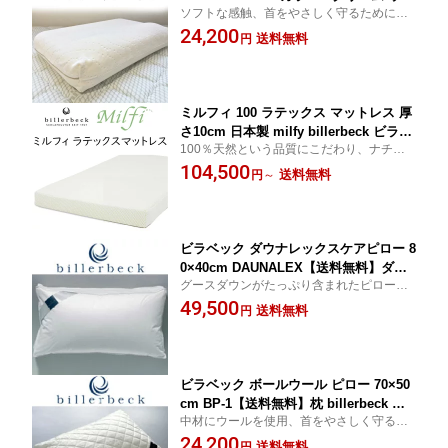
ソフトな感触、首をやさしく守るためにデ
タンフォーム comfort kudden 枕 まく
ザインされた北欧生まれのピロー
24,200
ら 枕 ピロー ビラベック
送料無料
円
ミルフィ 100 ラテックス マットレス 厚
さ10cm 日本製 milfy billerbeck ビラベ
100％天然という品質にこだわり、ナチュ
ック CLM-0 CLM-1 CLM-2 CLM-4
ラルでふっくらとやさしい弾力のマットレ
104,500
送料無料
円
～
ス、セミシングル、シングル セミダブ
ル ダブル
ビラベック ダウナレックスケアピロー 8
0×40cm DAUNALEX【送料無料】ダウ
グースダウンがたっぷり含まれたピロー、
ン ラテックス 枕 billerbeck まくら 枕
ラテックスの2層構造で首をしっかりサポー
49,500
ピロー
送料無料
円
トします
ビラベック ボールウール ピロー 70×50
cm BP-1【送料無料】枕 billerbeck ま
中材にウールを使用、首をやさしく守るた
くら 枕 ピロー
めの特殊構造、やさしく首肩を支え包む枕
24,200
送料無料
円