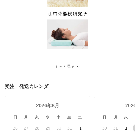
もっと見る
受注・発送カレンダー
2026年8月
20
日
月
火
水
木
金
土
日
月
火
26
27
28
29
30
31
1
30
31
1