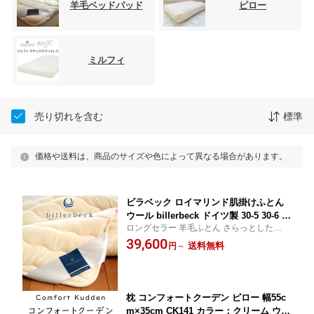
羊毛ベッドパッド
ピロー
ミルフィ
売り切れを含む
標準
価格や送料は、商品のサイズや色によって異なる場合があります。
ビラベック ロイマリンド肌掛けふとん
ウール billerbeck ドイツ製 30-5 30-6 30
ロングセラー 羊毛ふとん さらっとした感触
-8
で四季を通じてご使用いただけます
39,600
送料無料
円
～
枕 コンフォートクーデン ピロー 幅55c
m×35cm CK141 カラー：クリーム ウレ