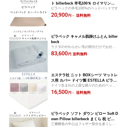
ト billerbeck 羊毛100％ ロイマリンド
ビラベックの羊毛100%のベッドパッドです
ウール 四隅ゴム付 ドイツ製
20,900
送料無料
円
～
ビラベック キャメル肌掛けふとん biller
beck
ラクダのやわらかい毛の部分だけでお仕立
てしています。体温を均一に整えるラクダ
83,600
送料無料
円
の毛は四季を選ばす快適です
エステラ社 ニット BOXシーツ マットレ
ス用 カバー ドイツ製 ESTELLA ビラベ
ドイツ生まれの上質な眠りのためのベッド
ック billerbeck リネン ミルフィ マット
リネンブランド ESTELLA（エステラ）1年
16,500
レス厚み約22cmまで対応
送料無料
円
～
通してサラッとした使い心地
ビラベック ソフト ダウン ピロー Soft D
own Pillow billerbeck まくら 枕 ピロ
三層構造の中心はフェザー部分を多くして
ー SW50 SW80