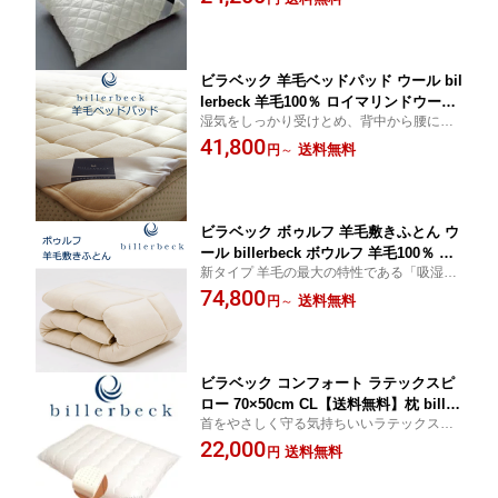
ビラベック 羊毛ベッドパッド ウール bil
lerbeck 羊毛100％ ロイマリンドウール
湿気をしっかり受けとめ、背中から腰にか
吸湿発散 四隅ゴム付き ドイツ製 17-1 1
けてウール独特の心地よいあたたかさ
41,800
7-2 17-4 17-5 17-6
送料無料
円
～
ビラベック ボゥルフ 羊毛敷きふとん ウ
ール billerbeck ボウルフ 羊毛100％ ロ
新タイプ 羊毛の最大の特性である「吸湿機
イマリンドウール オーバーレイ 上敷き
能」を最大限に活かしたビラベック最高の
74,800
ドイツ製 BUB-1 BUB-2 BUB-3 BUB-4 B
送料無料
円
～
傑作の敷きふとんです
UB-5 BUB-6
ビラベック コンフォート ラテックスピ
ロー 70×50cm CL【送料無料】枕 biller
首をやさしく守る気持ちいいラテックスピ
beck まくら 枕 ピロー
ローです
22,000
送料無料
円