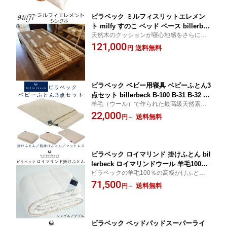
ビラベック ミルフィスリットエレメン
ト milfy すのこ ベッド ベース billerbec
天然木のクッションが寝心地感をさらに快
k MSE-0 MSE-1 MSE-2 ※商品はすのこ
適にします。ミルフィマットレスとの相性
121,000
のみ、木枠ベッドベースは含まれており
送料無料
円
は良好です
ません
ビラベック ベビー用寝具 ベビーふとん3
点セット billerbeck B-100 B-31 B-32 B-
羊毛（ウール）で作られた最高級天然素材
10
の赤ちゃんのためのベビーふとんです
22,000
送料無料
円
～
ビラベック ロイマリンド 掛けふとん bil
lerbeck ロイマリンドウール 羊毛100％
ビラベックの羊毛100％の高級かけふと
ドイツ製 CWQ-5 CWQ-7
ん、ロイマリンドウールたっぷりのあたた
71,500
送料無料
円
～
かさ
ビラベック ベッドパッドスーパーライ