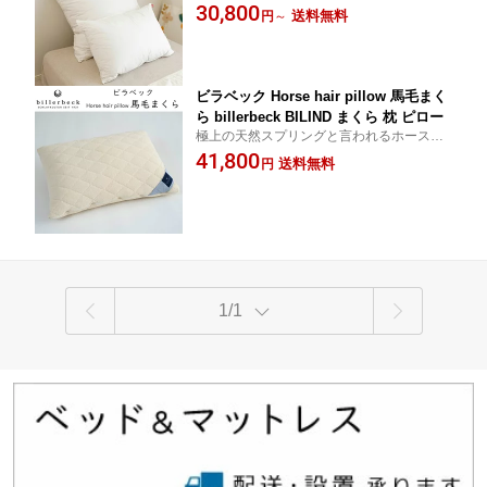
芯を保ちへたりにくく、外側部分は毛はね
30,800
送料無料
円
～
部分のダウンを多く採用してやわらかい感
触を保っています
ビラベック Horse hair pillow 馬毛まく
ら billerbeck BILIND まくら 枕 ピロー
極上の天然スプリングと言われるホースヘ
アーを贅沢に使用した高級まくらです
41,800
送料無料
円
1/1