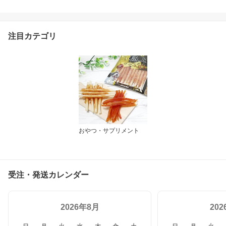
入り・Dr.宿南のキセキの
ごはん（鹿肉ドッグフー
ド/ベニソン/国産/犬/獣医
師開発）※1世帯1個限り
注目カテゴリ
おやつ・サプリメント
受注・発送カレンダー
2026年8月
20