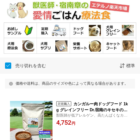
売り切れを含む
標準
価格や送料は、商品のサイズや色によって異なる場合があります。
カンガルー肉ドッグフード 1k
g グレインフリー Dr.宿南のキセキのご
獣医師が低アレルゲン、高たんぱくなカン
はん 全犬種用 国産 ルーミート 犬 獣医
ガルー肉で作ったグレインフリーのプレミ
4,752
師開発
円
アムドッグフード