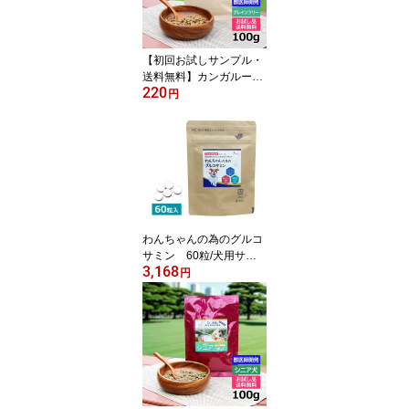
【初回お試しサンプル・
送料無料】カンガルー肉
220
ドッグフード 100g Dr.宿
円
南のキセキのごはん グレ
インフリー 全犬種用 国
産 ルーミート 犬 獣医師
開発）※1世帯1個限り
わんちゃんの為のグルコ
サミン 60粒/犬用サプ
3,168
リメント/関節ケア/獣医
円
師開発