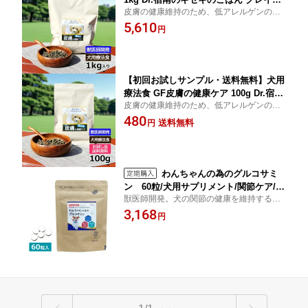
皮膚の健康維持のため、低アレルゲンのカ
フリー 全犬種用 国産 ルーミート 犬 獣
ンガルー肉使用し、さらにグレインフリー
5,610
医師開発
円
で仕上げた犬用療法食です。
【初回お試しサンプル・送料無料】犬用
療法食 GF皮膚の健康ケア 100g Dr.宿南
皮膚の健康維持のため、低アレルゲンのカ
のキセキのごはん グレインフリー 全犬
ンガルー肉使用しさらにグレインフリーで
480
種用 国産 ルーミート 犬 獣医師開発 ※1
送料無料
円
仕上げた犬用療法食です。
世帯1個限り
わんちゃんの為のグルコサミ
ン 60粒/犬用サプリメント/関節ケア/獣
獣医師開発。犬の関節の健康を維持するた
医師開発
めのグルコサミンサプリメント。
3,168
円