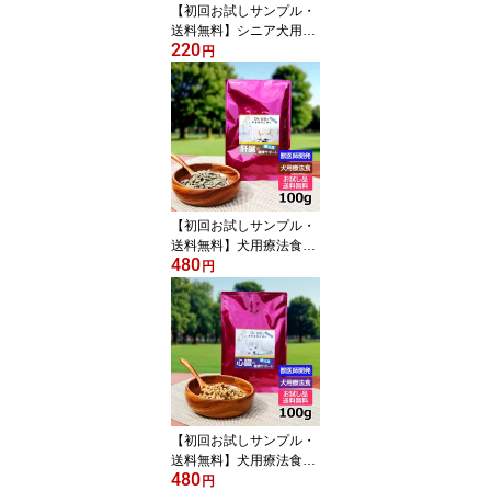
【初回お試しサンプル・
送料無料】シニア犬用プ
220
レミアムドッグフード 1
円
00g 7歳以上 Dr.宿南のキ
セキのごはん ベニソン
高齢犬 国産 鹿肉ドッグ
フード 犬 獣医師開発 ※1
世帯1個限り
【初回お試しサンプル・
送料無料】犬用療法食・
480
肝臓の健康サポート100g
円
入り・Dr.宿南のキセキの
ごはん（鹿肉ドッグフー
ド/ベニソン/国産/犬/獣医
師開発）※1世帯1個限り
【初回お試しサンプル・
送料無料】犬用療法食・
480
心臓の健康サポート100g
円