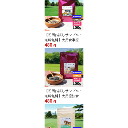
ベニソン 国産 鹿肉ドッ
グフード 犬 獣医師開発
※1世帯1個限り
【初回お試しサンプル・
送料無料】犬用食事療法
480
食・皮膚の健康サポート
円
100g入り・Dr.宿南のキ
セキのごはん（鹿肉ドッ
グフード/ベニソン/国産/
犬/獣医師開発）※1世帯
1個限り
【初回お試しサンプル・
送料無料】犬用療法食・
480
腎臓の健康サポート100g
円
入り・Dr.宿南のキセキの
ごはん（鹿肉ドッグフー
ド/国産/犬/獣医師開発）
※1世帯1個限り