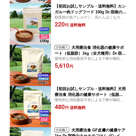
【初回お試しサンプル・送料無料】カン
ガルー肉ドッグフード 100g Dr.宿南のキ
獣医師が低アレルゲン、高たんぱくなカン
セキのごはん グレインフリー 全犬種用
ガルー肉で作ったグレインフリーのプレミ
220
国産 ルーミート 犬 獣医師開発）※1世
送料無料
円
アムドッグフード
帯1個限り
犬用療法食 消化器の健康サポ
ート（低脂肪）1kg（全犬種用）Dr.宿南
慢性的な消化吸収不良による下痢や嘔吐で
のキセキのごはん グレインフリー
困っているワンちゃんの為に、低脂質、高
5,610
（旧・ディアメイト） 国産/ルーミート/
円
タンパク、低アレルゲンのカンガルー肉を
犬/獣医師開発）
使用し作った、グレインフリーの療法食。
【初回お試しサンプル・送料無料】犬用
療法食 消化器の健康サポート（低脂
慢性的な消化吸収不良による下痢や嘔吐で
肪） 100g グレインフリー Dr.宿南のキ
困っているワンちゃんの為に、低脂質、高
480
セキのごはん（旧・ディアメイト）全犬
送料無料
円
タンパク、低アレルゲンのカンガルー肉を
種用/国産/ルーミート/犬/獣医師開発 ※1
使用し作った、グレインフリーの療法食。
世帯1個限り
犬用療法食 GF皮膚の健康ケア
1kg Dr.宿南のキセキのごはん グレイン