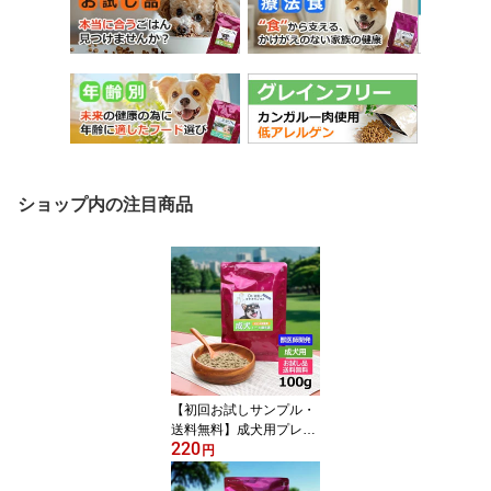
ショップ内の注目商品
【初回お試しサンプル・
送料無料】成犬用プレミ
220
アムドッグフード100g
円
1〜8歳未満 Dr.宿南のキ
セキのごはん 全犬種用