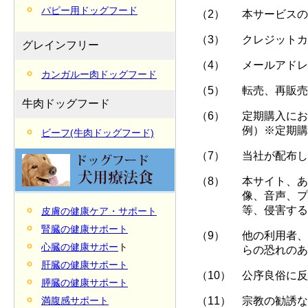
パピー用ドッグフード
（2）
本サービスの
（3）
クレジットカ
グレインフリー
（4）
メールアドレ
カンガルー肉ドッグフード
（5）
転売、再販売
牛肉ドッグフード
（6）
定期購入にお
例）※定期購
ビーフ(牛肉ドッグフード)
（7）
当社が配布し
（8）
本サイト、あ
像、音声、プ
等、侵害する
皮膚の健康
ケア・サポート
腎臓の健康サポート
（9）
他の利用者、
心臓の健康サポー
ト
らの恐れのあ
肝臓の健康サポート
（10）
公序良俗に反
膵臓の健康サポート
（11）
宗教の勧誘な
満腹感サポート