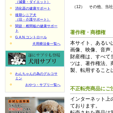
（減量・ダイエット）
（12）
その他、当社
消化器の健康サポート
後期シニア犬
（旧・介護サポート）
関節・椎間板の健康サポー
ト
著作権・商標権
G.A.N.コントロール
本サイト、あるい
犬用療法食一覧へ
画像、映像、音声
財産権は、すべて
ツは、著作権法、
製、転用すること
わんちゃんの為のグルコサ
ミン
おやつ・サプリ一覧へ
不正転売商品にご
インターネット上
ております。
転売された商品は