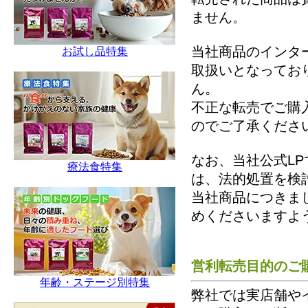
ません。
当社商品のインタ
お試し品特集
取扱いとなってお
ん。
不正な転売でご購
のでご了承くださ
なお、当社公式L
療法食特集
は、法的処置を検
当社商品につきまし
めくださいますよ
営利転売目的のご
年齢・ステージ別特集
弊社では実店舗や