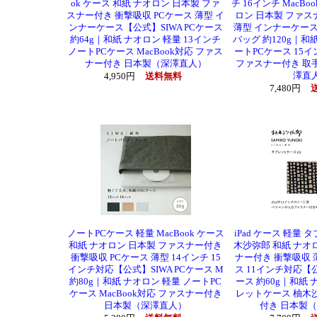
ok ケース 和紙 ナオロン 日本製 ファ
チ 16インチ MacBo
スナー付き 衝撃吸収 PCケース 薄型 イ
ロン 日本製 ファス
ンナーケース【公式】SIWA PCケース
薄型 インナーケース【
約64g｜和紙 ナオロン 軽量 13インチ
バッグ 約120g｜和
ノートPCケース MacBook対応 ファス
ートPCケース 15イ
ナー付き 日本製（深澤直人）
ファスナー付き 取
澤直
4,950円
送料無料
7,480円
ノートPCケース 軽量 MacBook ケース
iPad ケース 軽量
和紙 ナオロン 日本製 ファスナー付き
木沙弥郎 和紙 ナオ
衝撃吸収 PCケース 薄型 14インチ 15
ナー付き 衝撃吸収 
インチ対応【公式】SIWA PCケース M
ス 11インチ対応【公式
約80g｜和紙 ナオロン 軽量 ノートPC
ース 約60g｜和紙 
ケース MacBook対応 ファスナー付き
レットケース 柚木
日本製（深澤直人）
付き 日本製