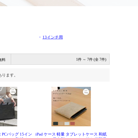
・
13インチ用
無料
1件 ～ 7件 (全 7件)
あります。
 PCバッグ 15イン
iPad ケース 軽量 タブレットケース 和紙