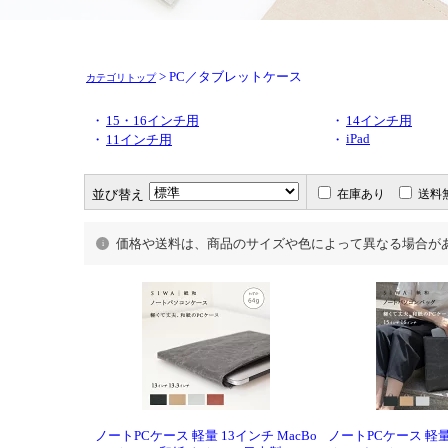
> PC／タブレットケース
カテゴリトップ
・
15・16インチ用
・
14インチ用
iPad
・
11インチ用
・
並び替え
在庫あり
送料
価格や送料は、商品のサイズや色によって異なる場合が
ノートPCケース 軽量 13インチ MacBo
ノートPCケース 軽量