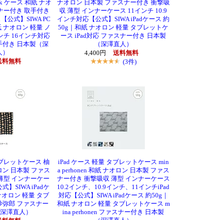
ok ケース 和紙 ナオ
ナオロン 日本製 ファスナー付き 衝撃吸
ナー付き 取手付き
収 薄型 インナーケース 11インチ 10.9
公式】SIWA PC
インチ対応【公式】SIWA iPadケース 約
紙 ナオロン 軽量 ノ
50g｜和紙 ナオロン 軽量 タブレットケ
ンチ 16インチ対応
ース iPad対応 ファスナー付き 日本製
手付き 日本製（深
（深澤直人）
人）
4,400円
送料無料
送料無料
(3件)
 タブレットケース 柚
iPad ケース 軽量 タブレットケース min
ロン 日本製 ファス
a perhonen 和紙 ナオロン 日本製 ファス
薄型 インナーケー
ナー付き 衝撃吸収 薄型 インナーケース
】SIWA iPadケ
10.2インチ、10.9インチ、11インチiPad
ナオロン 軽量 タブ
対応【公式】SIWA iPadケース 約50g｜
沙弥郎 ファスナー
和紙 ナオロン 軽量 タブレットケース m
（深澤直人）
ina perhonen ファスナー付き 日本製