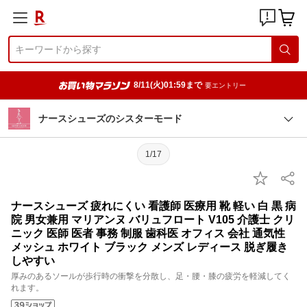
8/11(火)01:59まで
要エントリー
ナースシューズのシスターモード
1/17
ナースシューズ 疲れにくい 看護師 医療用 靴 軽い 白 黒 病
院 男女兼用 マリアンヌ バリュフロート V105 介護士 クリ
ニック 医師 医者 事務 制服 歯科医 オフィス 会社 通気性
メッシュ ホワイト ブラック メンズ レディース 脱ぎ履き
しやすい
厚みのあるソールが歩行時の衝撃を分散し、足・腰・膝の疲労を軽減してく
れます。