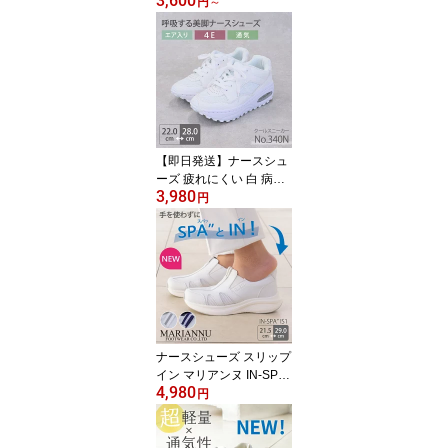
3,600
看護師 マリアンヌ V2 医
円
～
療用 病院 介護士 男女兼
用 靴 アクティブ バリュ
ー ホワイト リハビリ ク
リニック 軽量 クッショ
ン性 メッシュ マジック
テープ ムレにくい レデ
ィース メンズ 送料無料
【即日発送】ナースシュ
ーズ 疲れにくい 白 病院
3,980
看護師 クール 340N 厚底
円
脚長効果 美脚 エアーク
ッション カップインソー
ル 男女兼用 メンズ レデ
ィース 女性用 男性用 モ
スワールド 医者 介護士
クリニック 医療用 靴 通
気性
ナースシューズ スリップ
イン マリアンヌ IN-SPA I
4,980
S1 着脱簡単 疲れにくい
円
看護師 医療用 靴 軽い 白
病院 男女兼用 介護士 ク
リニック 医師 医者 事務