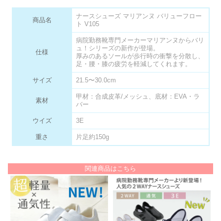
ナースシューズ マリアンヌ バリューフロー
商品名
ト V105
病院勤務靴専門メーカーマリアンヌからバリ
ュ！シリーズの新作が登場。
仕様
厚みのあるソールが歩行時の衝撃を分散し、
足・腰・膝の疲労を軽減してくれます。
サイズ
21.5〜30.0cm
甲材：合成皮革/メッシュ、底材：EVA・ラ
素材
バー
ウイズ
3E
重さ
片足約150g
関連商品はこちら