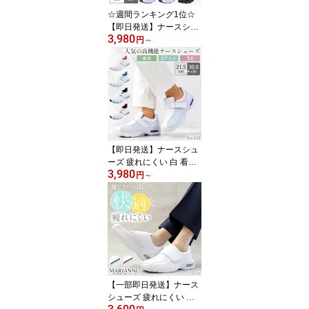
☆週間ランキング1位☆
【即日発送】ナースシュ
3,980
ーズ 疲れにくい 静音 白
円
～
黒 看護師 病院 男女兼用
医療用 メンズ レディー
ス 385 メッシュ 医者 介
護士 クリニック 医師 靴
通気性 歯科医 しなやか
ソール 快適 おすすめ モ
スワールド 送料無料
【即日発送】ナースシュ
ーズ 疲れにくい 白 看護
3,980
師 医療用 介護士 男女兼
円
～
用 病院 メンズ レディー
ス シェスタースポーツ 5
33T エアークッション 医
者 クリニック 通気性 靴
衝撃吸収 女性用 男性用
事務 歯科医 人気 モスワ
ールド 送料無料
【一部即日発送】ナース
シューズ 疲れにくい 白