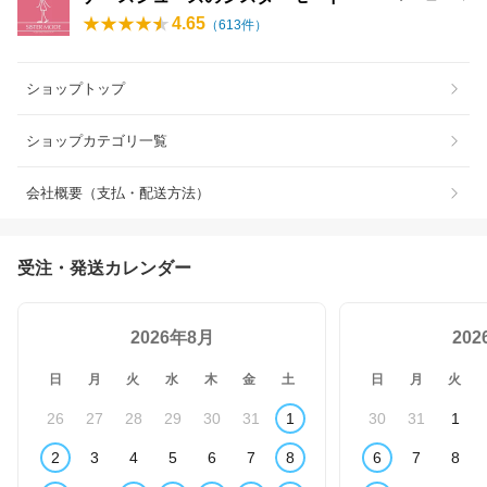
4.65
（
613
件）
ショップトップ
ショップカテゴリ一覧
会社概要（支払・配送方法）
受注・発送カレンダー
2026年8月
20
日
月
火
水
木
金
土
日
月
火
26
27
28
29
30
31
1
30
31
1
2
3
4
5
6
7
8
6
7
8