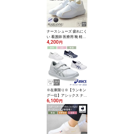
制服 歯科医 オフィス 会
社 通気性 メッシュ ホワ
イト メンズ レディース
脱ぎ履きしやすい
ナースシューズ 疲れにく
い 看護師 医療用 靴 軽い
4,200
白 黒 病院 男女兼用 マリ
円
アンヌ バリュフロート V
105 介護士 クリニック
医師 医者 事務 制服 歯科
医 オフィス 会社 通気性
メッシュ ホワイト ブラ
ック メンズ レディース
脱ぎ履きしやすい
※在庫限り※【ランキン
グ一位】アシックス ナー
6,100
スシューズ 203 疲れにく
円
い 看護師 ナースウォー
カー 病院 男女兼用 白 ホ
ワイト ネイビー 消臭 軽
量 ベルトタイプ 医者 介
護士 クリニック 医師 医
療用 リハビリ 靴 整骨院