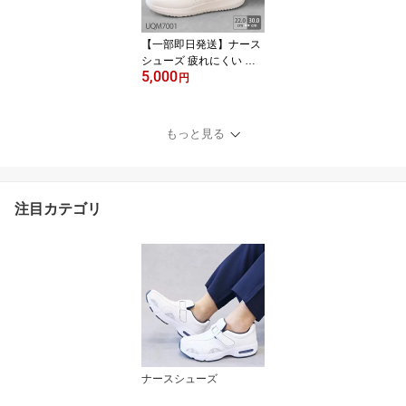
レディース メンズ 人気
おすすめ
【一部即日発送】ナース
シューズ 疲れにくい 看
5,000
護師 白 ホワイト 男女兼
円
用 メンズ レディース 靴
病院 ルコック UQM7001
医者 介護士 クリニック
もっと見る
医療用 歯科 衝撃吸収 軽
量 軽い 通気性 マジック
テープ スニーカー 蒸れ
にくい クッション性
注目カテゴリ
ナースシューズ