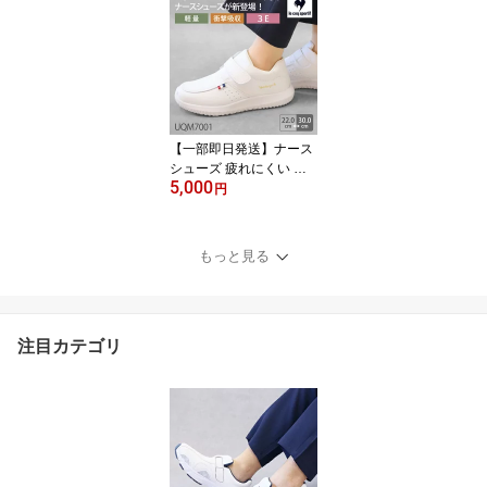
カー 病院 男女兼用 白 ホ
ワイト ネイビー 消臭 軽
量 ベルトタイプ 医者 介
護士 クリニック 医師 医
療用 リハビリ 靴 整骨院
レディース メンズ 人気
おすすめ
【一部即日発送】ナース
シューズ 疲れにくい 看
5,000
護師 白 ホワイト 男女兼
円
用 メンズ レディース 靴
病院 ルコック UQM7001
医者 介護士 クリニック
もっと見る
医療用 歯科 衝撃吸収 軽
量 軽い 通気性 マジック
テープ スニーカー 蒸れ
にくい クッション性
注目カテゴリ