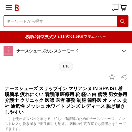
8/11(火)01:59まで
要エントリー
ナースシューズのシスターモード
1/10
ナースシューズ スリップイン マリアンヌ IN-SPA IS1 着
脱簡単 疲れにくい 看護師 医療用 靴 軽い 白 病院 男女兼用
介護士 クリニック 医師 医者 事務 制服 歯科医 オフィス 会
社 通気性 メッシュ ホワイト メンズ レディース 脱ぎ履き
しやすい
「手を使わずスパッと履ける」忙しい看護師のためのナースシューズ。ノン
ストレスな脱ぎ履きで衛生面にも配慮。 病棟内や更衣室でも清潔さをキープ
できます。