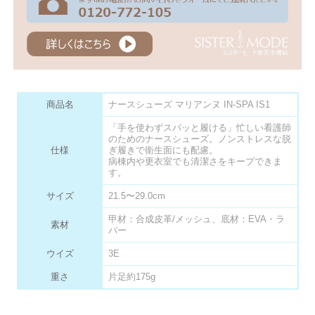
商品名
ナースシューズ マリアンヌ IN-SPA IS1
「手を使わずスパッと履ける」忙しい看護師
のためのナースシューズ。ノンストレスな脱
仕様
ぎ履きで衛生面にも配慮。
病棟内や更衣室でも清潔さをキープできま
す。
サイズ
21.5〜29.0cm
甲材：合成皮革/メッシュ、底材：EVA・ラ
素材
バー
ウイズ
3E
重さ
片足約175g