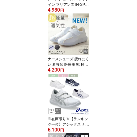
イン マリアンヌ IN-SPA I
4,980
S1 着脱簡単 疲れにくい
円
看護師 医療用 靴 軽い 白
病院 男女兼用 介護士 ク
リニック 医師 医者 事務
制服 歯科医 オフィス 会
社 通気性 メッシュ ホワ
イト メンズ レディース
脱ぎ履きしやすい
ナースシューズ 疲れにく
い 看護師 医療用 靴 軽い
4,200
白 黒 病院 男女兼用 マリ
円
アンヌ バリュフロート V
105 介護士 クリニック
医師 医者 事務 制服 歯科
医 オフィス 会社 通気性
メッシュ ホワイト ブラ
ック メンズ レディース
脱ぎ履きしやすい
※在庫限り※【ランキン
グ一位】アシックス ナー
6,100
スシューズ 203 疲れにく
円
い 看護師 ナースウォー