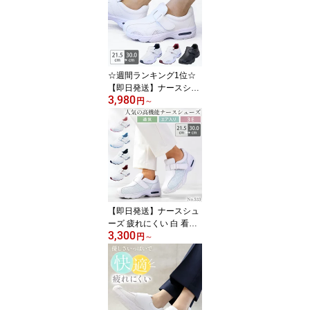
☆週間ランキング1位☆
【即日発送】ナースシュ
3,980
ーズ 疲れにくい 静音 白
円
～
黒 看護師 病院 男女兼用
医療用 メンズ レディー
ス 385 メッシュ 医者 介
護士 クリニック 医師 靴
通気性 歯科医 しなやか
ソール 快適 おすすめ モ
スワールド 送料無料
【即日発送】ナースシュ
ーズ 疲れにくい 白 看護
3,300
師 医療用 介護士 男女兼
円
～
用 病院 メンズ レディー
ス シェスタースポーツ 5
33T エアークッション 医
者 クリニック 通気性 靴
衝撃吸収 女性用 男性用