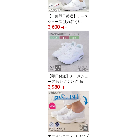
事務 歯科医 人気 モスワ
ールド 送料無料
【一部即日発送】ナース
シューズ 疲れにくい 白
3,600
看護師 マリアンヌ V2 医
円
～
療用 病院 介護士 男女兼
用 靴 アクティブ バリュ
ー ホワイト リハビリ ク
リニック 軽量 クッショ
ン性 メッシュ マジック
テープ ムレにくい レデ
ィース メンズ 送料無料
【即日発送】ナースシュ
ーズ 疲れにくい 白 病院
3,980
看護師 クール 340N 厚底
円
脚長効果 美脚 エアーク
ッション カップインソー
ル 男女兼用 メンズ レデ
ィース 女性用 男性用 モ
スワールド 医者 介護士
クリニック 医療用 靴 通
気性
ナースシューズ スリップ