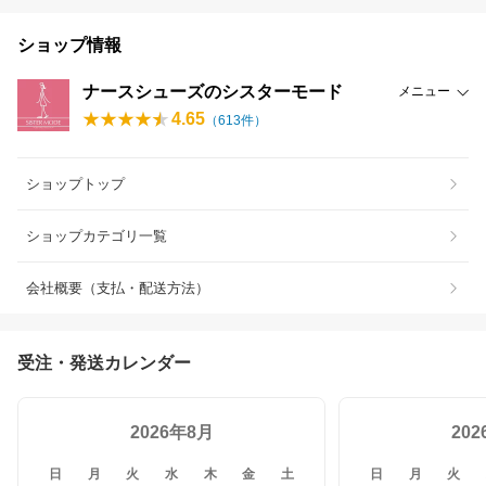
ショップ情報
ナースシューズのシスターモード
メニュー
4.65
（
613
件）
ショップトップ
ショップカテゴリ一覧
会社概要（支払・配送方法）
受注・発送カレンダー
2026年8月
20
日
月
火
水
木
金
土
日
月
火