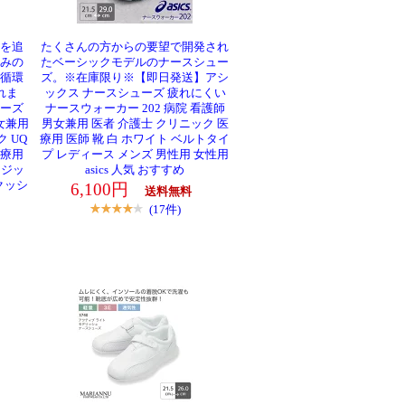
を追
たくさんの方からの要望で開発され
みの
たベーシックモデルのナースシュー
循環
ズ。※在庫限り※【即日発送】アシ
れま
ックス ナースシューズ 疲れにくい
ーズ
ナースウォーカー 202 病院 看護師
女兼用
男女兼用 医者 介護士 クリニック 医
 UQ
療用 医師 靴 白 ホワイト ベルトタイ
医療用
プ レディース メンズ 男性用 女性用
マジッ
asics 人気 おすすめ
クッシ
6,100円
送料無料
(17件)