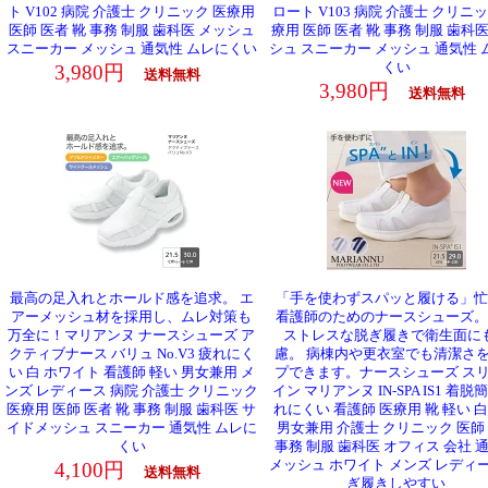
ト V102 病院 介護士 クリニック 医療用
ロート V103 病院 介護士 クリニッ
医師 医者 靴 事務 制服 歯科医 メッシュ
療用 医師 医者 靴 事務 制服 歯科
スニーカー メッシュ 通気性 ムレにくい
シュ スニーカー メッシュ 通気性 
くい
3,980円
送料無料
3,980円
送料無料
最高の足入れとホールド感を追求。 エ
「手を使わずスパッと履ける」忙
アーメッシュ材を採用し、ムレ対策も
看護師のためのナースシューズ。
万全に！マリアンヌ ナースシューズ ア
ストレスな脱ぎ履きで衛生面に
クティブナース バリュ No.V3 疲れにく
慮。 病棟内や更衣室でも清潔さ
い 白 ホワイト 看護師 軽い 男女兼用 メ
プできます。ナースシューズ ス
ンズ レディース 病院 介護士 クリニック
イン マリアンヌ IN-SPA IS1 着脱
医療用 医師 医者 靴 事務 制服 歯科医 サ
れにくい 看護師 医療用 靴 軽い 白
イドメッシュ スニーカー 通気性 ムレに
男女兼用 介護士 クリニック 医師
くい
事務 制服 歯科医 オフィス 会社 
メッシュ ホワイト メンズ レディー
4,100円
送料無料
ぎ履きしやすい