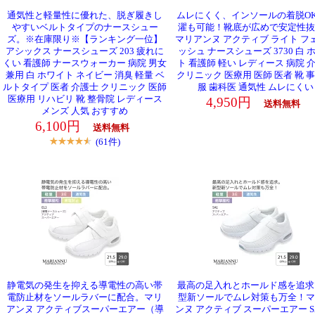
通気性と軽量性に優れた、脱ぎ履きし
ムレにくく、インソールの着脱O
やすいベルトタイプのナースシュー
濯も可能！靴底が広めで安定性抜
ズ。※在庫限り※【ランキング一位】
マリアンヌ アクティブ ライト フ
アシックス ナースシューズ 203 疲れに
ッシュ ナースシューズ 3730 白 
くい 看護師 ナースウォーカー 病院 男女
ト 看護師 軽い レディース 病院 
兼用 白 ホワイト ネイビー 消臭 軽量 ベ
クリニック 医療用 医師 医者 靴 事
ルトタイプ 医者 介護士 クリニック 医師
服 歯科医 通気性 ムレにくい
医療用 リハビリ 靴 整骨院 レディース
4,950円
送料無料
メンズ 人気 おすすめ
6,100円
送料無料
(61件)
静電気の発生を抑える導電性の高い帯
最高の足入れとホールド感を追求
電防止材をソールラバーに配合。マリ
型新ソールでムレ対策も万全！マ
アンヌ アクティブスーパーエアー（導
ンヌ アクティブ スーパーエアー SA