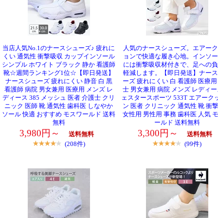
当店人気No.1のナースシューズ♪ 疲れに
人気のナースシューズ。エアーク
くい 通気性 衝撃吸収 カップインソール
ョンで快適な履き心地。インソー
シンプル ホワイト ブラック 静か 看護師
には衝撃吸収材付きで、足への負
靴☆週間ランキング1位☆【即日発送】
軽減します。【即日発送】ナース
ナースシューズ 疲れにくい 静音 白 黒
ーズ 疲れにくい 白 看護師 医療用
看護師 病院 男女兼用 医療用 メンズ レ
士 男女兼用 病院 メンズ レディー
ディース 385 メッシュ 医者 介護士 クリ
ェスタースポーツ 533T エアーク
ニック 医師 靴 通気性 歯科医 しなやか
ン 医者 クリニック 通気性 靴 衝
ソール 快適 おすすめ モスワールド 送料
女性用 男性用 事務 歯科医 人気 
無料
ールド 送料無料
3,980円～
3,300円～
送料無料
送料無料
(208件)
(99件)