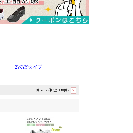
・
2WAYタイプ
1件 ～ 60件 (全 130件)
>