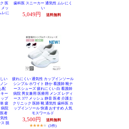
ク 医
歯科医 スニーカー 通気性 ムレにく
医 メッ
い
ムレに
5,049円
送料無料
しい
疲れにくい 通気性 カップインソール
ノン
シンプル ホワイト 静か 看護師 靴ナ
も配
ースシューズ 疲れにくい 白 看護師
をキー
病院 男女兼用 医療用 メンズ レディ
リップ
ース 377 メッシュ 静音 医者 介護士
簡単 疲
クリニック 医師 靴 通気性 歯科医 カ
 病院
ップインソール 快適 おすすめ 人気
 医者
モスワールド
通気性
3,500円
送料無料
ス 脱
(3件)