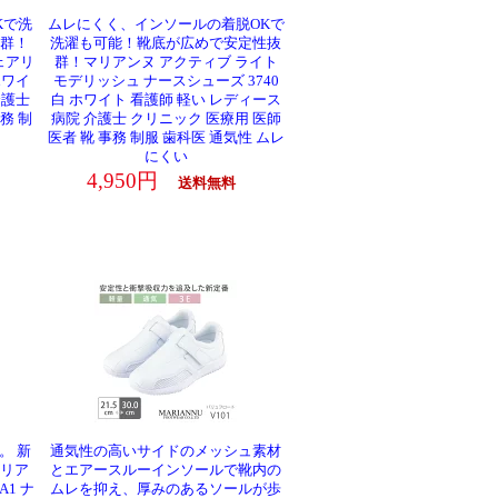
Kで洗
ムレにくく、インソールの着脱OKで
群！
洗濯も可能！靴底が広めで安定性抜
ェアリ
群！マリアンヌ アクティブ ライト
ホワイ
モデリッシュ ナースシューズ 3740
介護士
白 ホワイト 看護師 軽い レディース
務 制
病院 介護士 クリニック 医療用 医師
医者 靴 事務 制服 歯科医 通気性 ムレ
にくい
4,950円
送料無料
。 新
通気性の高いサイドのメッシュ素材
リア
とエアースルーインソールで靴内の
1 ナ
ムレを抑え、厚みのあるソールが歩