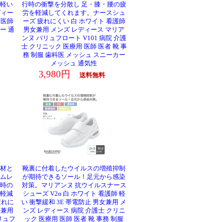
 軽い
行時の衝撃を分散し 足・膝・腰の疲
ディー
労を軽減してくれます。ナースシュ
 医師
ーズ 疲れにくい 白 ホワイト 看護師
ー 通
男女兼用 メンズ レディース マリア
ンヌ バリュフロート V101 病院 介護
士 クリニック 医療用 医師 医者 靴 事
務 制服 歯科医 メッシュ スニーカー
メッシュ 通気性
3,980円
送料無料
材と
靴裏に付着したウイルスの増殖抑制
ムレ
が期待できるソール！足元から感染
時の
対策。マリアンヌ 抗ウイルスナース
軽減
シューズ V2α 白 ホワイト 看護師 軽
疲れに
い 衝撃緩和 3E 帯電防止 男女兼用 メ
女兼用
ンズ レディース 病院 介護士 クリニ
リュフ
ック 医療用 医師 医者 靴 事務 制服