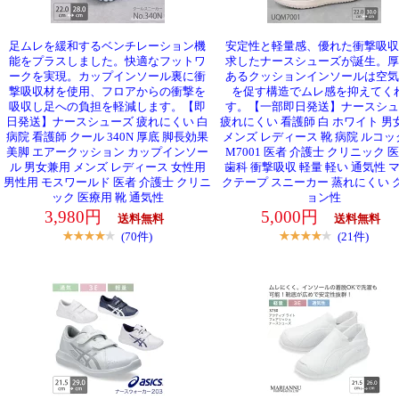
足ムレを緩和するベンチレーション機
安定性と軽量感、優れた衝撃吸収
能をプラスしました。快適なフットワ
求したナースシューズが誕生。厚
ークを実現。カップインソール裏に衝
あるクッションインソールは空気
撃吸収材を使用、フロアからの衝撃を
を促す構造でムレ感を抑えてく
吸収し足への負担を軽減します。【即
す。【一部即日発送】ナースシュ
日発送】ナースシューズ 疲れにくい 白
疲れにくい 看護師 白 ホワイト 男
病院 看護師 クール 340N 厚底 脚長効果
メンズ レディース 靴 病院 ルコック
美脚 エアークッション カップインソー
M7001 医者 介護士 クリニック 
ル 男女兼用 メンズ レディース 女性用
歯科 衝撃吸収 軽量 軽い 通気性 
男性用 モスワールド 医者 介護士 クリニ
クテープ スニーカー 蒸れにくい 
ック 医療用 靴 通気性
ョン性
3,980円
5,000円
送料無料
送料無料
(70件)
(21件)