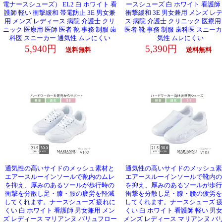
電ナースシューズ） EL2 白 ホワイト 看
ースシューズ 白 ホワイト 看護師
護師 軽い 衝撃緩和 帯電防止 3E 男女兼
衝撃緩和 3E 男女兼用 メンズ レ
用 メンズ レディース 病院 介護士 クリ
ス 病院 介護士 クリニック 医療用
ニック 医療用 医師 医者 靴 事務 制服 歯
医者 靴 事務 制服 歯科医 スニーカ
科医 スニーカー 通気性 ムレにくい
気性 ムレにくい
5,940円
5,390円
送料無料
送料無料
通気性の高いサイドのメッシュ素材と
通気性の高いサイドのメッシュ素
エアースルーインソールで靴内のムレ
エアースルーインソールで靴内の
を抑え、厚みのあるソールが歩行時の
を抑え、厚みのあるソールが歩行
衝撃を分散し足・膝・腰の疲労を軽減
衝撃を分散し足・膝・腰の疲労を
してくれます。ナースシューズ 疲れに
してくれます。ナースシューズ 
くい 白 ホワイト 看護師 男女兼用 メン
くい 白 ホワイト 看護師 軽い 男
ズ レディース マリアンヌ バリュフロー
メンズ レディース マリアンヌ バ