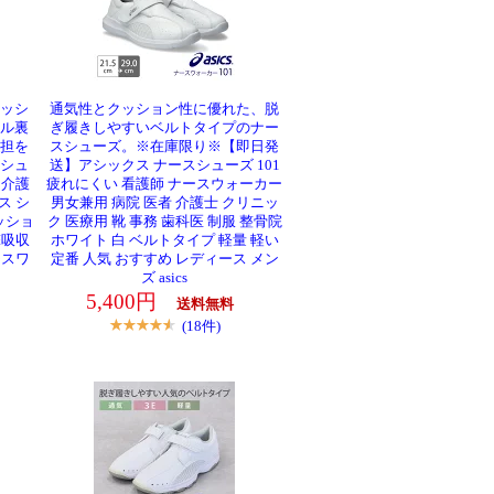
ッシ
通気性とクッション性に優れた、脱
ル裏
ぎ履きしやすいベルトタイプのナー
担を
スシューズ。※在庫限り※【即日発
シュ
送】アシックス ナースシューズ 101
 介護
疲れにくい 看護師 ナースウォーカー
ス シ
男女兼用 病院 医者 介護士 クリニッ
ッショ
ク 医療用 靴 事務 歯科医 制服 整骨院
撃吸収
ホワイト 白 ベルトタイプ 軽量 軽い
モスワ
定番 人気 おすすめ レディース メン
ズ asics
5,400円
送料無料
(18件)