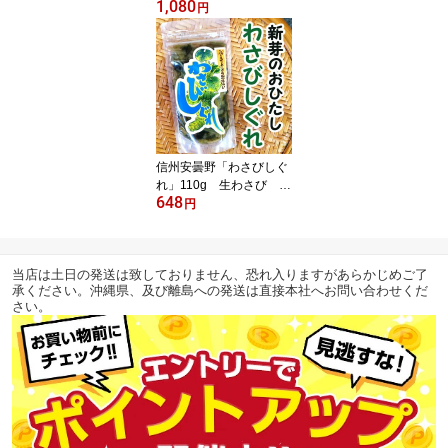
1,080
元 お歳暮 本生わさび使
円
用 お土産
信州安曇野「わさびしぐ
れ」110g 生わさび お
648
うちごはん
円
当店は土日の発送は致しておりません、恐れ入りますがあらかじめご了
承ください。沖縄県、及び離島への発送は直接本社へお問い合わせくだ
さい。