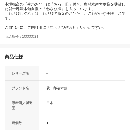
本場穂高の「生わさび」は「おろし皿」付き、農林水産大臣賞を受賞し
た就一郎漬本舗自慢の「わさび漬」も入っています。
「わさびしぐれ」は、わさびの新芽のおひたし。さわやかな美味しさで
す。
ご自宅用に、ご贈答用に「生わさび詰合せ」いかがですか。
商品番号：10000024
商品仕様
シリーズ名
-
ブランド名
就一郎漬本舗
原産国／製造
日本
国
総個数
1