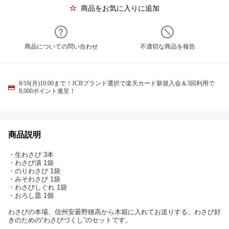
商品をお気に入りに追加
商品についての問い合わせ
不適切な商品を報告
8/10(月)10:00まで！JCBブランド選択で楽天カード新規入会＆3回利用で
8,000ポイント進呈！
商品説明
・生わさび 3本
・わさび漬 1袋
・のりわさび 1袋
・みそわさび 1袋
・わさびしぐれ 1袋
・おろし皿 1個
わさびの本場、信州安曇野穂高から木箱に入れてお送りする、わさび好
きのための“わさびづくし”のセットです。