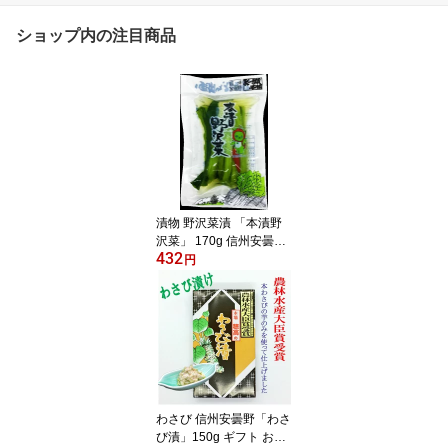
ショップ内の注目商品
漬物 野沢菜漬 「本漬野
沢菜」 170g 信州安曇野
432
おうちごはん ご飯のお供
円
わさび 信州安曇野「わさ
び漬」150g ギフト お中