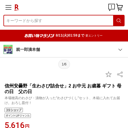
8/11(火)01:59まで
要エントリー
就一郎漬本舗
1/6
信州安曇野「生わさび詰合せ」2 お中元 お歳暮 ギフト 母
の日 父の日
本場穂高のわさび・漬物が入った"わさびづくし"セット、木箱に入れてお届
け。おろし皿付！
5,616
円