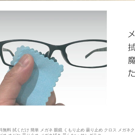
料無料 拭くだけ 簡単 メガネ 眼鏡 くもり止め 曇り止め クロス メガネ