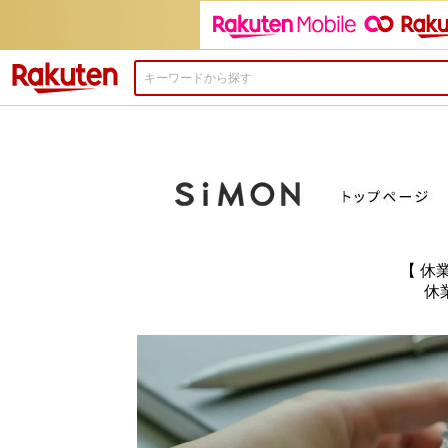
楽天市場
【 休
休