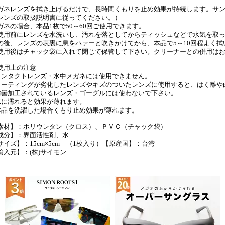
ガネレンズを拭き上げるだけで、長時間くもりを止め効果が持続します。サ
レンズの取扱説明書に従ってください。）
ガネの場合、本品1枚で50～60回ご使用できます。
使用前にレンズを水洗いし、汚れを落としてからティッシュなどで水気を取
の後、レンズの表裏に息をハァーと吹きかけてから、本品で5～10回程よく拭
使用後はチャック袋に入れて閉じて保管して下さい。クリーナーとの併用は
使用上の注意
コンタクトレンズ・水中メガネには使用できません。
コーティングが劣化したレンズやキズのついたレンズに使用すると、はく離や
防曇加工されているレンズ・ゴーグルには使わないで下さい。
水に濡れると効果が薄れます。
本品を洗濯した場合くもり止め効果が薄れます。
素材】：ポリウレタン（クロス）、ＰＶＣ（チャック袋）
成分】：界面活性剤、水
サイズ】：15cm×5cm （1枚入り）【原産国】：台湾
輸入元】：(株)サイモン