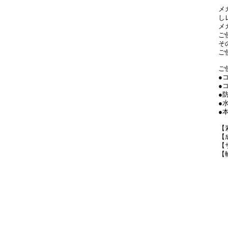
メ
し
メ
ご
そ
ご
ご
●
●
●
●
●
【
【
【
【