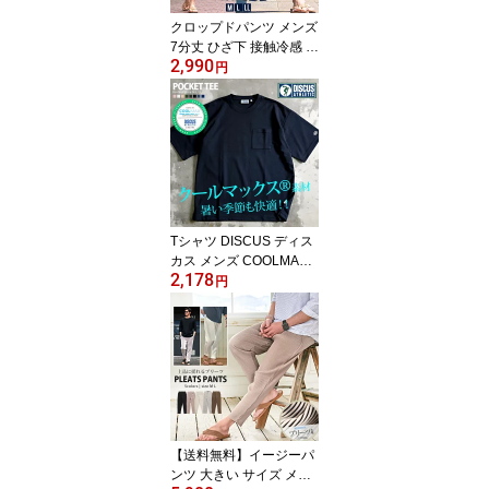
夏 春夏 ファッション
クロップドパンツ メンズ
7分丈 ひざ下 接触冷感 お
2,990
しゃれ パンツ ストレッ
円
チ レギンスパンツ ショ
ートパンツ ハーフパンツ
イージーパンツ 七分丈
冷たい ひんやり 軽量 M
L XL LL シンプル 無地 細
身 スリム 服 父の日 20代
30代 40代 50代 春 夏 春
服 夏服 ファッション
Tシャツ DISCUS ディス
カス メンズ COOLMAX
2,178
クールマック ダンボール
円
半袖 半袖Tシャツ 刺繍 ポ
ケT ポケット付きTシャ
ツ シンプル 無地 定番 ア
メカジ 涼しい クール ブ
ランド 大人 20代 30代 4
0代 50代 ちょいワル ユ
ニセックス 女性 男性 男
服 春 夏 春夏 ファッショ
【送料無料】イージーパ
ン
ンツ 大きい サイズ メン