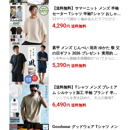
春 夏 夏用 春夏 ファッション
【送料無料】サマーニット メンズ 半袖
セーター Tシャツ 半袖Tシャツ おしゃれ
12ゲージで細かく編み込んだラフだけどだ
大人 ニット 12G 大きいサイズ ミラノリ
らしなく見えない、窮屈感のない大人が使
4,290
ブ 半袖ニット ドルマンスリーブ ドルマ
送料無料
円
えるヌケ感ニット。トレンドのビッグシル
ンニット 無地 シンプル 父の日 CavariA
エットにすることでラフな印象を与えてく
20代 30代 40代 50代 ユニセックス 男性
れます。
男 服 春 夏 春夏 ファッション
甚平 メンズ じんべい 浴衣 ゆかた 祭 父
の日ギフト 2026 プレゼント 実用的 ヘ
＼今年から接触冷感機能がついてさらに涼
ンリー じんべえ 甚兵衛 上下セット ヘ
しく進化した楽天ランキング一位獲得の
5,390
ンリーネック 部屋着 ルームウェア パジ
送料無料
円
夏、爽装【凪】甚平／父の日や誕生日プレ
ャマ 寝巻き 和服 ギフト 贈り物 接触冷
ゼントに最適です♪
感 M L XL XXL 花火大会 夏 夏祭り し
じら織り 男 男性 20代 30代 40代 50代
【送料無料】Tシャツ メンズ プレミア
ム シルケット加工 半袖 ブランド 半袖T
「シンプルを突き詰めた、大人の無地Tシャ
シャツ クルーネック シンプル 無地 定
ツ。」 余計な装飾を省いたミニマルなデザ
6,490
番 Hollywood rich.& ハリウッドリッチ
送料無料
円
インだからこそ、素材とシルエットの良さ
ドットアンド 父の日 大人 20代 30代 40
が際立つ一枚。
代 50代 ちょいワル ユニセックス 男性
男 服 春 夏 春夏 ファッション
Goodwear グッドウェア Tシャツ メン