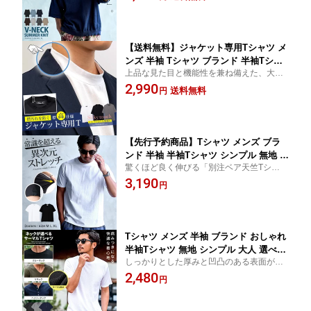
る半袖サマーニット。
シンプル 無地 CavariA 大人 20代 30代
40代 50代 ちょいワル ユニセックス 男
性 男 服 春 夏 春夏 ファッション
【送料無料】ジャケット専用Tシャツ メ
ンズ 半袖 Tシャツ ブランド 半袖Tシャ
上品な見た目と機能性を兼ね備えた、大人
ツ シルキータッチ モックネック 襟高
のためのジャケット専用Tシャツが登場。
2,990
シンプル 無地 新定番 スーツ専用 オフ
送料無料
円
ジャケットスタイルをより快適に、そして
ィスカジュアル ビジネス ビジカジ クー
清潔感のある印象へ導くために設計された
ルビズ 父の日 CavariA 大人 20代 30代
一枚。
40代 50代 クール 男性 服 夏 夏用 春夏
【先行予約商品】Tシャツ メンズ ブラ
ンド 半袖 半袖Tシャツ シンプル 無地 ス
驚くほど良く伸びる「別注ベア天竺Tシャ
トレッチ 伸縮 クルーネック ワンポイン
ツ。」 肌に馴染むフィット感と抜群の快適
3,190
ト ロゴ 細身 スリム タイト 定番 ブラッ
円
性を実現。
ク ホワイト 黒 白 吸湿性 通気性 快適 男
性 ユニセックス 大人 20代 30代 40代 50
代【8月20日以降に順次発送】
Tシャツ メンズ 半袖 ブランド おしゃれ
半袖Tシャツ 無地 シンプル 大人 選べる
しっかりとした厚みと凹凸のある表面が特
ワッフル サーマル クルーネック Vネッ
徴のサーマル生地を採用。非常に柔らかく
2,480
ク ヘンリーネック 白T 白Tシャツ カッ
円
一度着たら病みつきになります。裾にはブ
トソー 定番 CavariA ユニセックス 20代
ランドオリジナルのピスネームを施すなど
30代 40代 50代 ユニセックス 男性 男 服
細部にまで拘りました。