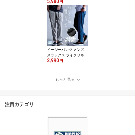
5,980
ズ プリーツパンツ ボト
円
ムス パンツ ワイドパン
ツ リゾート おしゃれ 涼
感 楊柳 シンプル 無地 部
屋着 ルームウェア ゆっ
たり 大人 上品 CavariA
父の日 20代 30代 40代 5
0代 ユニセックス 男性 男
服 春 夏 春夏 ファッショ
イージーパンツ メンズ
ン
スラックス ライクリネン
2,990
テーパードパンツ リラッ
円
クスウェア ブランド シ
ンプル 無地 定番 涼感 涼
しい 清潔感 清涼感 軽量
もっと見る
美脚シルエット ボトムス
ズボン 父の日 大人 20代
30代 40代 50代 ちょいワ
ル ユニセックス 男性 男
注目カテゴリ
服 春 夏 春夏