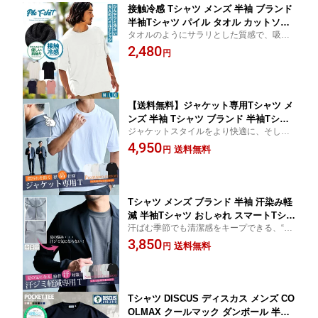
接触冷感 Tシャツ メンズ 半袖 ブランド
半袖Tシャツ パイル タオル カットソー
タオルのようにサラリとした質感で、吸水
ルームウェア クルーネック 部屋着 シン
性と通気性も抜群です。 更に接触冷感機能
2,480
プル 無地 ストレッチ ブラック ベージ
円
を施し、着用した瞬間からひんやりと冷た
ュ ホワイト 黒 白 M L XL LL CavariA 2
く快適な着心地を実現しました。
0代 30代 40代 50代 ユニセックス 男性
服 春 夏 夏服 春夏 ファッション
【送料無料】ジャケット専用Tシャツ メ
ンズ 半袖 Tシャツ ブランド 半袖Tシャ
ジャケットスタイルをより快適に、そして
ツ ドレスTシャツ モックネック 襟高 シ
上品に魅せるために設計された“大人のため
4,950
ンプル 無地 新定番 スーツ専用 オフィ
送料無料
円
の専用インナーTシャツ”です。
スカジュアル ビジネス ビジカジ クール
ビズ 仕事着 父の日 大人 20代 30代 40代
50代 クール 男性 服 夏 夏用 春夏
Tシャツ メンズ ブランド 半袖 汗染み軽
減 半袖Tシャツ おしゃれ スマートTシャ
汗ばむ季節でも清潔感をキープできる、“大
ツ オフィスカジュアル クールビズ トッ
人のための機能性Tシャツ”。 気になる脇汗
3,850
プス カットソー ポケT ストレッチ 伸縮
送料無料
円
や背中の汗染みを軽減し、暑い季節でも爽
性 シンプル 無地 白T 白Tシャツ 大人 父
やかでスマートな印象を演出します。
の日 20代 30代 40代 50代 ちょいワル ユ
ニセックス 男性 服 春 夏 春夏
Tシャツ DISCUS ディスカス メンズ CO
OLMAX クールマック ダンボール 半袖