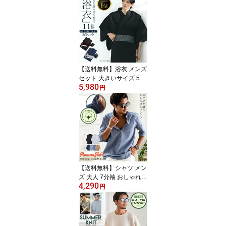
【送料無料】浴衣 メンズ
セット 大きいサイズ 5点
5,980
セット 浴衣セット 2026
円
ワンタッチ帯 作り帯 下
駄 扇子 腰紐 ギフト 男性
M L XL 無地 レトロ ゆか
た 紳士 涼しい 清涼 花火
大会 夏祭り 祭 イベント
ストライプ 無地 モダン
黒 紺 ブラック ネイビー
夏 プレゼント 父の日
【送料無料】シャツ メン
ズ 大人 7分袖 おしゃれ
4,290
パナマシャツ カジュアル
円
シャツ カプリシャツ 七
分袖 7分袖 七分丈 7分丈
無地 シンプル ストライ
プ パナマ 白 白シャツ 黒