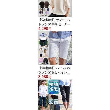
プルオーバー CavariA 20
代 30代 40代 50代 服 大
人 男 男性 父の日 春 夏
春服 夏服 ファッション
【送料無料】サマーニッ
ト メンズ 半袖 セーター
4,290
Tシャツ 半袖Tシャツ お
円
しゃれ 大人 ニット 12G
大きいサイズ ミラノリブ
半袖ニット ドルマンスリ
ーブ ドルマンニット 無
地 シンプル 父の日 Cava
riA 20代 30代 40代 50代
ユニセックス 男性 男 服
春 夏 春夏 ファッション
【送料無料】ハーフパン
ツ メンズ おしゃれ ショ
3,980
ートパンツ 短パン ショ
円
ーツ チノパン シンプル
無地 ツイルショーツ 白
黒 膝上 ひざ上 細身 大人
ツイル パンツ シンプル
ゴルフ プレゼント VICCI
服 父の日 20代 30代 40
代 50代 ちょいワル 夏 春