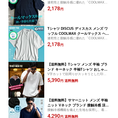
速乾性と接触冷感に優れた「COOLMAX」
半袖Tシャツ 刺繍 ポケT ポケット付きT
素材を使用。ベーシックな無地ポケットが
2,178
シャツ シンプル 無地 定番 アメカジ 涼
円
付いたシンプルなスタイルで、左袖口にミ
しい クール ブランド 大人 20代 30代 40
ニロゴワッペン刺繍が施されています。
代 50代 ちょいワル ユニセックス 女性
男性 男 服 春 夏 春夏 ファッション
Tシャツ DISCUS ディスカス メンズ ワ
ッフル COOLMAX クールマックス ヘン
速乾性と接触冷感に優れた「COOLMAX」
リーネック サーマル 半袖 半袖Tシャツ
素材を使用。トレンドのワッフル生地を採
2,178
シンプル 無地 定番 アメカジ 大人 涼し
円
用したヘンリーネックデザインで、左袖口
い クール ひんやり ブランド 20代 30代
と身頃裾部分にはワッペン刺繍とピスネー
40代 50代 ちょいワル ユニセックス 女
ムタグを配置。
性 男性 男 服 春 夏 春夏 ファッション
【送料無料】Tシャツ メンズ 半袖 ブラ
ンド キーネック 半袖Tシャツ おしゃれ
V字カットで顔周りがスッキリとした印象＆
トップス カットソー 大きいサイズ ゆっ
爽やかな着こなしに仕上がります。 凹凸の
5,390
たり シンプル 無地 ホワイト ブラック
送料無料
円
ある編み目の生地は通気性と速乾性に優れ
白T 白Tシャツ CavariA 大人 20代 30代
ているのでこれからの時期に最適。
40代 50代 ちょいワル ユニセックス 男
性 男 服 春 夏 春夏 ファッション
【送料無料】サマーニット メンズ 半袖
ニット Vネック ブランド 接触冷感 涼し
接触冷感機能を備えた生地を採用し、着た
い ニットソー ウォッシャブル 洗える
瞬間にひんやりとした心地よさを感じられ
4,290
洗濯可能 軽量 セーター 大きいサイズ
送料無料
円