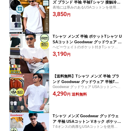
ズ ブランド 半袖 半袖Tシャツ 接触冷感
表地には厚みのあるUSAコットンを使用
ひんやり 冷たい 涼 吸水速乾 USAコッ
し、ドライな肌触りとしっかりとした質感
3,850
トン シンプル 無地 無地Tシャツ クルー
円
が魅力。接触冷感機能付きで、着た瞬間か
ネック 白T 白Tシャツ S M L XL LL イ
らひんやり涼しく、真夏でも快適に着用で
ンナー 20代 30代 40代 50代 クール ユニ
きます。
セックス 男性 男 服 夏 ファッション
Tシャツ メンズ 半袖 ポケットTシャツ U
SAコットン Goodwear グッドウェア 厚
ヘビーウェイトのポケット付きTシャツ。
手 無地 大きいサイズ 白 黒 ポケT 定番
肉厚なボディは、長きに渡って着続けられ
3,190
カジュアル 春 夏 父の日 プレゼント ア
円
るので、コストパフォーマンス性にも長け
メカジ ブラック ホワイト 白T 白Tシャ
ています。
ツ 20代 30代 40代 50代 ユニセックス 男
性 男 服 夏服 春夏 ファッション
【送料無料】Tシャツ メンズ 半袖 ブラ
ンド Goodwear グッドウェア 半袖Tシ
Goodwear グッドウェア USAコットンヘン
ャツ ヘンリーネック おしゃれ 大人 US
リーネック半袖Tシャツ 大人カジュアルス
4,290
Aコットン 7oz 7オンス ヘビーウェイト
送料無料
円
タイルに欠かせないきちんと感のある高見
白T 白Tシャツ シンプル 無地 定番 カア
えアイテム！
メカジ ットソー 20代 30代 40代 50代 ユ
ニセックス 男性 服 春 夏 夏服 春夏
Tシャツ メンズ Goodwear グッドウェ
ア 半袖 USAコットン Vネック ポケット
7.6オンスの肉厚なUSAコットンを使用し
付き 半袖Tシャツ ポケT ブランド シン