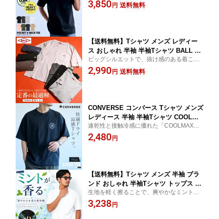
た、Goodwearならではのタフなヘビーウ
3,850
プル 無地 トップス カットソー ヘビー
送料無料
円
ェイトTシャツ。
ウェイト 肉厚 コットン 綿 アメカジ 大
人 20代 30代 40代 50代 クール ユニセッ
クス 男性 男 服 夏用 春夏 ファッション
【送料無料】Tシャツ メンズ レディー
ス おしゃれ 半袖 半袖Tシャツ BALL ボ
ビッグシルエットで、抜け感のある着こな
ール ブランド ロゴ ワッペン ワンポイ
しに。 ラフでこなれた雰囲気を演出する、
2,990
ント 無地 クルーネック 男女兼用 父の
送料無料
円
デイリーに最適な一枚。
日 母の日 ゆったり コットン ストレッ
チ 伸縮 大人 20代 30代 40代 50代 ユニ
セックス 女性 男性 男 服 春 夏 春夏
CONVERSE コンバース Tシャツ メンズ
レディース 半袖 半袖Tシャツ COOLMA
速乾性と接触冷感に優れた「COOLMAX」
X クールマックス 涼しい ひんやり 涼感
素材を採用し、汗ばむ季節でも快適に着用
2,480
素材 さがら刺繍 シンプル 定番 白T 白T
円
できる機能性Tシャツです。
シャツ オールスター ブランド 大人 20
代 30代 40代 50代 ユニセックス 女性 女
男性 男 服 春 夏 春夏 ファッション
【送料無料】Tシャツ メンズ 半袖 ブラ
ンド おしゃれ 半袖Tシャツ トップス イ
生地を軽く擦ることで、爽やかなミントの
ンナー 無地 ミント 香り 防臭 消臭 上品
香りがふんわり広がる半袖Tシャツ。 綿を
3,238
ストレッチ 伸縮性 クルーネック 大人
円
ベースに、リヨセルを配合することで、し
カジュアル シンプル BENUSTA 夏 夏服
っとりとなめらかな肌触りと上品な風合い