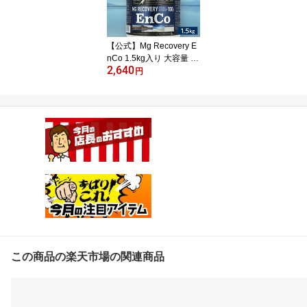
【公式】Mg Recovery E
nCo 1.5kg入り 大容量 バ
2,640
スソルト マグネシウム
円
ランニング アスリート
天然 グレートソルトレイ
ク 入浴剤 塩湖 シリカス
タイル エンコ 死海 無添
加 無香料 無着色 敏感肌
美容 リラックス 保湿 半
身浴 ギフト
この商品の楽天市場の関連商品