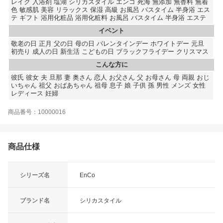
レイク 入浴剤 塩湖 シリカスタイル エンコ 死海 無添加 無香料 無着
色 敏感肌 美容 リラックス 保湿 高級 お風呂 バスタイム 半身浴 エス
テ ギフト 浴用化粧品 浴用化粧料 お風呂 バスタイム 半身浴 エステ
イベント
敬老の日 正月 父の日 母の日 バレンタインデー ホワイトデー 元旦
初売り 成人の日 新生活 こどもの日 ブラックフライデー クリスマス
こんな方に
彼氏 彼女 夫 旦那 妻 奥さん 恋人 お父さん 父 お母さん 母 両親 おじ
いちゃん 祖父 おばあちゃん 祖母 息子 娘 子供 孫 男性 メンズ 女性
レディース 妊婦
商品番号：10000016
商品仕様
シリーズ名
EnCo
ブランド名
シリカスタイル