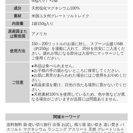
50g入り）×2個
成分
天然塩化マグネシウム100%
素材
米国ユタ州グレートソルトレイク
内容量
1袋150g入り
原産国また
アメリカ
は製造国
150～200リットルのお湯に対し、スプーン山盛り6杯
（約150g）を湯船に入れて、20分を目安にご入浴くだ
使用方法
さい。疲れが気になる部分は入浴中にマッサージして
ご使用ください。
●本品は食べられません。
●お子様の手の届かないところに保管してください。
●お肌に異常があらわれた場合にはご使用をおやめくだ
さい。
ご注意
●高温多湿を避け、日光の当たる場所に置かないでくだ
さい。
●天然素材100％を使用しているため、色や形などが異
なる場合がございますが品質には問題ありません。
関連キーワード
送料無料 袋 使い切り旅行 出張 お試し 残り湯 追い炊き 追い焚き バ
スソルト マグネシウム ランニング アスリート 天然 グレートソルト