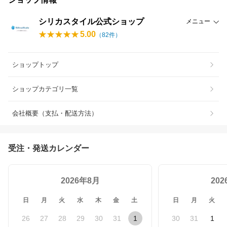
シリカスタイル公式ショップ
メニュー
5.00
（
82
件）
ショップトップ
ショップカテゴリ一覧
会社概要（支払・配送方法）
受注・発送カレンダー
2026年8月
20
日
月
火
水
木
金
土
日
月
火
26
27
28
29
30
31
1
30
31
1