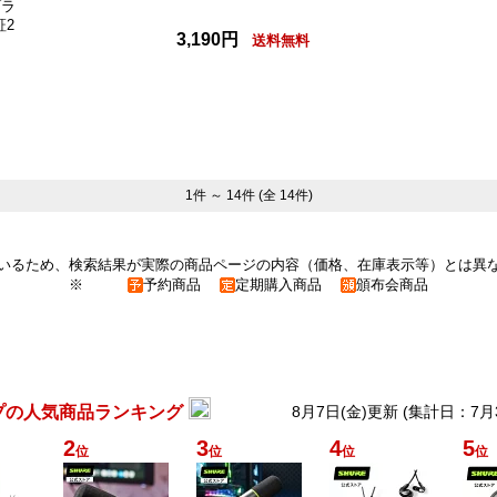
ブラ
証2
3,190円
送料無料
1件 ～ 14件 (全 14件)
いるため、検索結果が実際の商品ページの内容（価格、在庫表示等）とは異
※
予約商品
定期購入商品
頒布会商品
プの人気商品ランキング
8月7日(金)更新 (集計日：7月
2
3
4
5
位
位
位
位