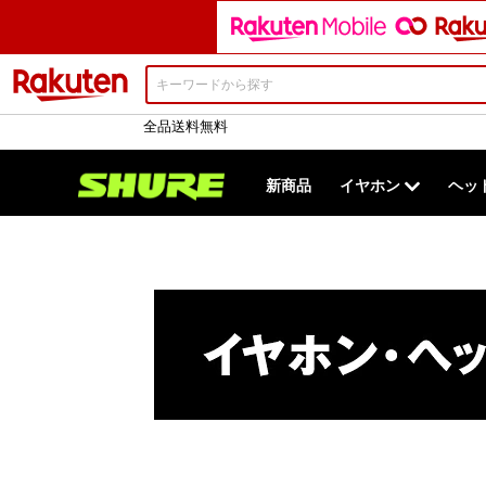
楽天市場
全品送料無料
新商品
イヤホン
ヘッ
アクセサリー
アクセサリー
シリーズで選ぶ
MOTIV
SLX-D+
MoveMic（
GLX-D+
イヤホン
ヘッドホ
タイプ
GL
ワイヤレスシステムを全て