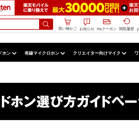
買い物かご
お知らせ
myクーポン
閲覧履歴
ドホン
有線マイクロホン
クリエイター向けマイク
ワ
ワイヤレスマウス）
製品を全て見る
ン製品を全て見る
で選ぶ
X-D
BLX
有線マイクロホン製品を全て見る
SVX
アクセサリー
ボディパック接続用マイクロホン
クリエイター向けマイクを全て見る
アクセサリー
PS
見る