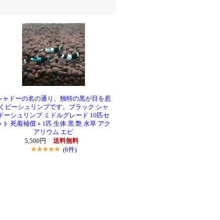
シャドーの名の通り、独特の黒が目を惹
くビーシュリンプです。ブラック シャ
ドーシュリンプ ミドルグレード 10匹セ
ット 死着補償＋1匹 生体 黒 艶 水草 アク
アリウム エビ
5,500円
送料無料
(6件)