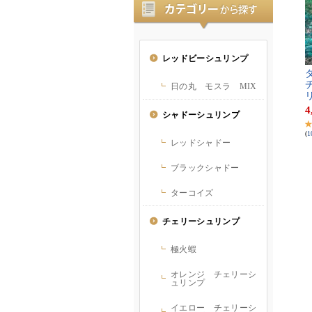
ダ
チ
リ
4
(
1