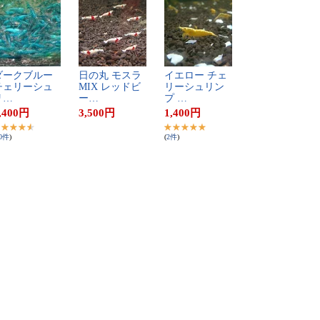
​ー​ク​ブ​ル​ー​ ​
日​の​丸​ ​モ​ス​ラ​ ​
イ​エ​ロ​ー​ ​チ​ェ​
​ェ​リ​ー​シ​ュ​
M​I​X​ ​レ​ッ​ド​ビ​
リ​ー​シ​ュ​リ​ン​
​…
ー​…
プ​ ​…
,400
円
3,500
円
1,400
円
0
件
)
(
2
件
)