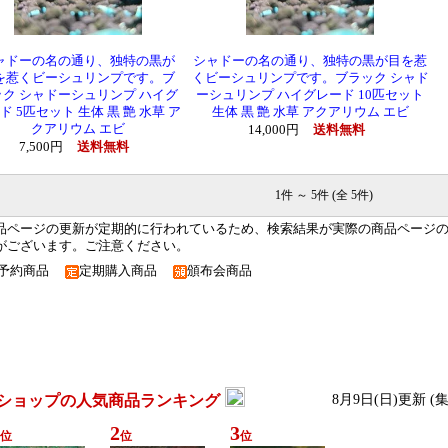
ャドーの名の通り、独特の黒が
シャドーの名の通り、独特の黒が目を惹
を惹くビーシュリンプです。ブ
くビーシュリンプです。ブラック シャド
ック シャドーシュリンプ ハイグ
ーシュリンプ ハイグレード 10匹セット
ド 5匹セット 生体 黒 艶 水草 ア
生体 黒 艶 水草 アクアリウム エビ
クアリウム エビ
14,000円
送料無料
7,500円
送料無料
1件 ～ 5件 (全 5件)
品ページの更新が定期的に行われているため、検索結果が実際の商品ページ
がございます。ご注意ください。
予約商品
定期購入商品
頒布会商品
ショップの人気商品ランキング
8月9日(日)更新 (
2
3
位
位
位