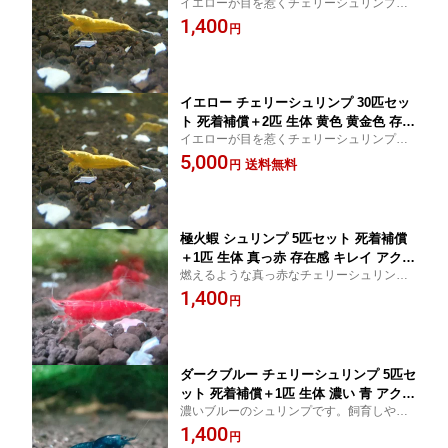
イエローが目を惹くチェリーシュリンプで
アクアリウム 水草 エビ
す。飼育しやすいシュリンプです。
1,400
円
イエロー チェリーシュリンプ 30匹セッ
ト 死着補償＋2匹 生体 黄色 黄金色 存在
イエローが目を惹くチェリーシュリンプで
感 アクアリウム 水草 エビ
す。飼育しやすいシュリンプです。
5,000
送料無料
円
極火蝦 シュリンプ 5匹セット 死着補償
＋1匹 生体 真っ赤 存在感 キレイ アクア
燃えるような真っ赤なチェリーシュリンプ
リウム 水草 エビ
です。
1,400
円
ダークブルー チェリーシュリンプ 5匹セ
ット 死着補償＋1匹 生体 濃い 青 アクア
濃いブルーのシュリンプです。飼育しやす
リウム 水草 エビ
いシュリンプです。
1,400
円