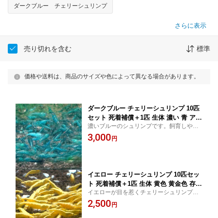
ダークブルー チェリーシュリンプ
さらに表示
売り切れを含む
標準
価格や送料は、商品のサイズや色によって異なる場合があります。
ダークブルー チェリーシュリンプ 10匹
セット 死着補償＋1匹 生体 濃い 青 アク
濃いブルーのシュリンプです。飼育しやす
アリウム 水草 エビ
いシュリンプです。
3,000
円
イエロー チェリーシュリンプ 10匹セッ
ト 死着補償＋1匹 生体 黄色 黄金色 存在
イエローが目を惹くチェリーシュリンプで
感 アクアリウム 水草 エビ
す。飼育しやすいシュリンプです。
2,500
円