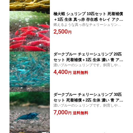
極火蝦 シュリンプ 10匹セット 死着補償
＋1匹 生体 真っ赤 存在感 キレイ アクア
燃えるような真っ赤なチェリーシュリンプ
リウム 水草 エビ
です。
2,500
円
ダークブルー チェリーシュリンプ 20匹
セット 死着補償＋1匹 生体 濃い 青 アク
濃いブルーのシュリンプです。飼育しやす
アリウム 水草 エビ
いシュリンプです。
4,400
送料無料
円
ダークブルー チェリーシュリンプ 30匹
セット 死着補償＋2匹 生体 濃い 青 アク
濃いブルーのシュリンプです。飼育しやす
アリウム 水草 エビ
いシュリンプです。
7,000
送料無料
円