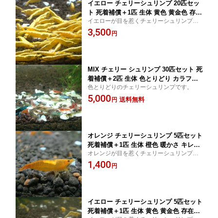
イエロー チェリーシュリンプ 20匹セッ
ト 死着補償＋1匹 生体 黄色 黄金色 存在
イエローが目を惹くチェリーシュリンプで
感 アクアリウム 水草 エビ
す。飼育しやすいシュリンプです。
3,500
円
MIX チェリー シュリンプ 30匹セット 死
着補償＋2匹 生体 色とりどり カラフル
色とりどりのチェリーシュリンプです。
アクアリウム 水草 エビ
5,000
送料無料
円
オレンジ チェリーシュリンプ 5匹セット
死着補償＋1匹 生体 橙色 暖かさ キレイ
オレンジが目を惹くチェリーシュリンプで
アクアリウム 水草 エビ
す。飼育しやすいシュリンプです。
1,400
円
イエロー チェリーシュリンプ 5匹セット
死着補償＋1匹 生体 黄色 黄金色 存在感