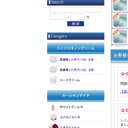
～
円
お客様