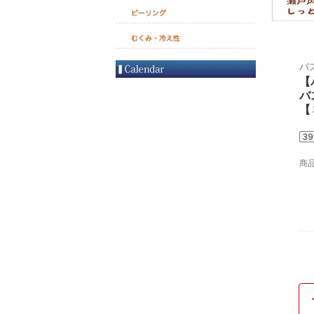
バ
【
バ
【
商