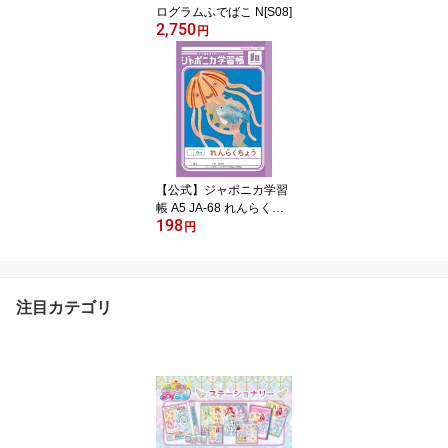
ログラムふでばこ N[S08]
2,750
円
【公式】ジャポニカ学習
帳 A5 JA-68 れんらくち
198
ょう 9行【メール便5冊
円
まで】[S05]
注目カテゴリ