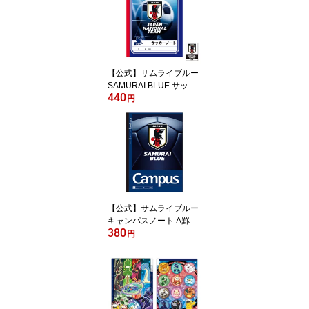
【公式】サムライブルー
SAMURAI BLUE サッカ
440
ーノート【メール便5冊
円
まで】[S04]
【公式】サムライブルー
キャンパスノート A罫
380
[メール便5冊まで] [S04]
円