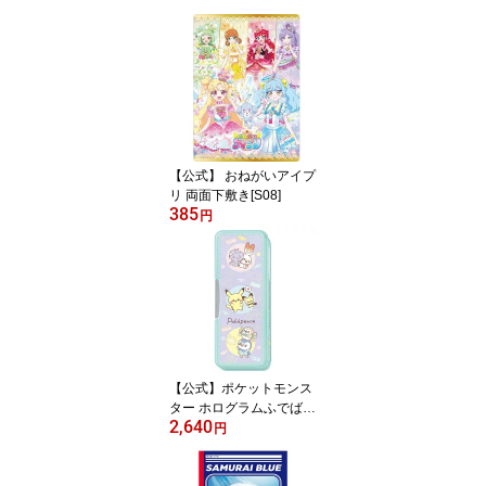
【公式】 おねがいアイプ
リ 両面下敷き[S08]
385
円
【公式】ポケットモンス
ター ホログラムふでばこ
2,640
ポケピース N ポケモン
円
筆箱 [2024わくわく新学
期][S09]