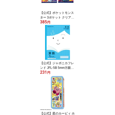
【公式】ポケットモンス
ター 3ポケット クリアフ
385
ァイル ポケモン 六英雄
円
[S10]
【公式】ジャポニカフレ
ンド JFL-5B 5mm方眼
231
+字 算数 青 ノート【メー
円
ル便5冊まで】[S06]
【公式】星のカービィ ホ