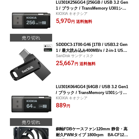
LU301K256GG4 [256GB / USB 3.2 Gen
1 / ブラック / TransMemory U301シリ
KIOXIA キオクシア
ーズ]
5,970
送料無料
円
SDDDC3-1T00-G46 [1TB / USB3.2 Gen
1 / 最大読み込み400MB/s / 2-in-1 USB
SanDisk サンディスク
Type-A & Type-C Flash Drive]
25,667
送料無料
円
LU301K064GG4 [64GB / USB 3.2 Gen1
/ ブラック / TransMemory U301シリー
KIOXIA キオクシア
ズ]
889
円
銅軸FDBケースファン120mm 静音・高
耐久PWMタイプ 1800rpm BA-CF120A