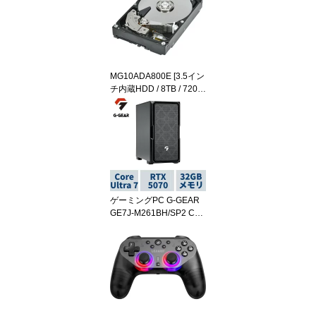
MG10ADA800E [3.5イン
チ内蔵HDD / 8TB / 7200r
pm / MG10-D シリーズ /
国内サポート対応]
ゲーミングPC G-GEAR
GE7J-M261BH/SP2 Cor
eUltra7 265KF /RTX507
0 /32GBメモリ /1TB SSD
/WiFi7+Bluetooth対応