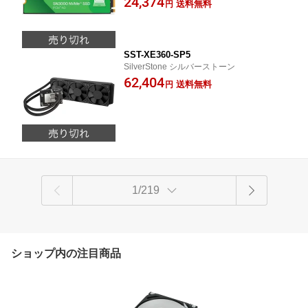
24,374
品]
送料無料
円
SST-XE360-SP5
SilverStone シルバーストーン
62,404
送料無料
円
1/219
ショップ内の注目商品