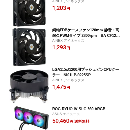
AINEX アイネックス
MBA01
1,203
円
銅軸FDBケースファン120mm 静音・高
耐久PWMタイプ 2800rpm BA-CF120A
AINEX アイネックス
MBA02
1,293
円
LGA115x/1200用プッシュピンCPUクー
ラー NI01LP-9225SP
AINEX アイネックス
1,475
円
ROG RYUO IV SLC 360 ARGB
ASUS エイスース
50,460
送料無料
円