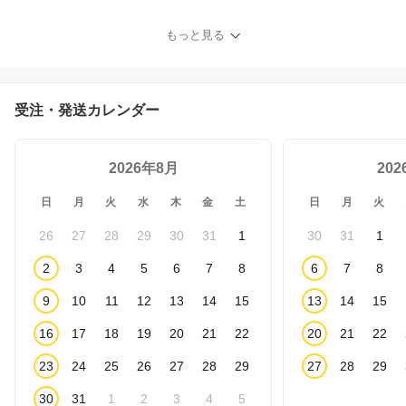
D 990 PRO シリーズ / 国
内正規代理店品]
もっと見る
受注・発送カレンダー
2026年8月
20
日
月
火
水
木
金
土
日
月
火
26
27
28
29
30
31
1
30
31
1
2
3
4
5
6
7
8
6
7
8
9
10
11
12
13
14
15
13
14
15
16
17
18
19
20
21
22
20
21
22
23
24
25
26
27
28
29
27
28
29
30
31
1
2
3
4
5