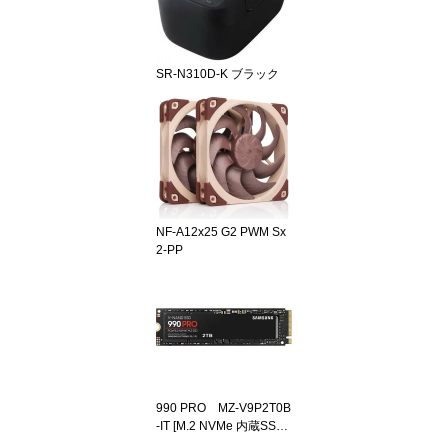
SR-N310D-K ブラック
NF-A12x25 G2 PWM Sx
2-PP
990 PRO MZ-V9P2T0B
-IT [M.2 NVMe 内蔵SSD /
2TB / PCIe Gen4x4 / SS