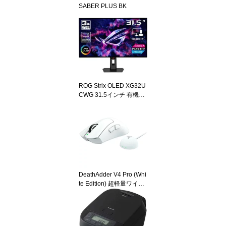
SABER PLUS BK
ROG Strix OLED XG32U
CWG 31.5インチ 有機EL
ゲーミングモニター 4K/1
65Hz FHD/330Hz 0.03m
s(GTG)
DeathAdder V4 Pro (Whi
te Edition) 超軽量ワイヤ
レス エルゴノミック e ス
ポーツマウス RZ01-053
30200-R3A1