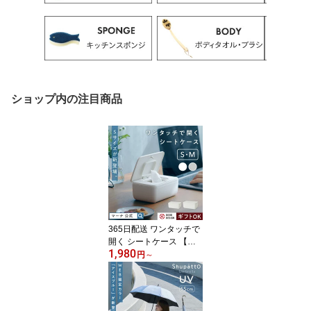
ショップ内の注目商品
365日配送 ワンタッチで
開く シートケース 【マ
1,980
ーナ公式】ウェットティ
円
～
ッシュケース ウェットシ
ート ホルダー おしゃれ
かわいい ワンプッシュ
蓋 ふた付き ミニサイズ