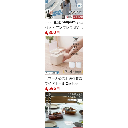
乾燥防止 密閉 保存容器
収納 おしりふき トイレ
掃除シート 手口ふき 便
利グッズ レビューでスポ
365日配送 Shupatto シュ
ンジ
パット アンブレラ UV 55
8,800
cm【マーナ公式】限定カ
円
～
ラー 日傘 軽量 長傘 遮熱
遮光 晴雨兼用 16本骨 メ
ンズ UVカット 涼しい お
しゃれ かわいい 畳みや
すい たたまない 子供 ギ
フト 小さめ ショート S5
12
【マーナ公式】保存容器
ワイドトール 2個セット
3,696
パッキン付 調味料入れ
円
ワンタッチ 麦茶パック
収納 容器 四角 調味料ケ
ース キャニスター 小麦
粉 1kg 袋ごと プロテイ
ン 砂糖 4L キッチン 便利
グッズ おしゃれ プラス
チック フードストッカー