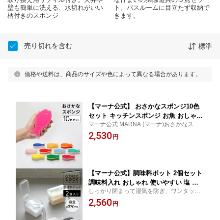
壁も簡単に洗える、水切れがいい
ト。バスルームに目立たず収納で
柄付きのスポンジ
きます。
売り切れを含む
標準
価格や送料は、商品のサイズや色によって異なる場合があります。
【マーナ公式】 おさかなスポンジ10色
セット キッチンスポンジ お魚 おしゃれ
マーナ公式 MARNA (マーナ)おさかなスポ
かわいい キッチン 食器洗い スポンジ
ンジ全10色を1クリックで【キッチンスポ
2,530
掃除用品 グラス コップ シンク スリム
円
ンジ・キッチン・おさかな・魚】
食器用スポンジ 台所スポンジ 台所用ス
ポンジ 食器スポンジ まとめ買い 新生活
引っ越し
【マーナ公式】調味料ポット 2個セット
調味料入れ おしゃれ 使いやすい 塩 砂
しっかり閉まって湿気を防ぎ、ワンタッチ
糖入れ パッキン付き 小さじ スプーン付
で開く調味料ポットの2個セットく調味料入
2,560
き ワンタッチ キャニスター 調味料 収
円
れ 塩ケース ワンタッチオープン グッドロ
納 密閉保存容器 キッチン 便利グッズ
ックコンテナ
調味料ケース ラベルシール R209