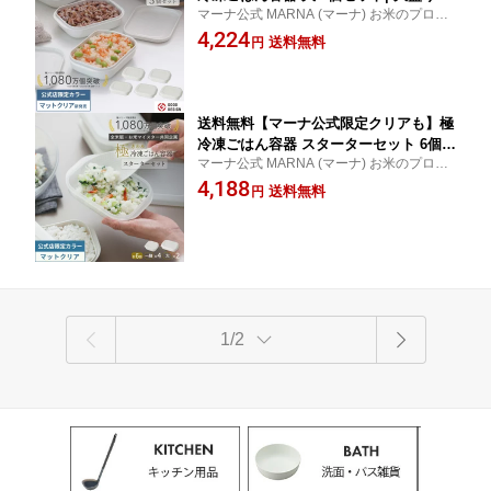
マーナ公式 MARNA (マーナ) お米のプロと
イズ 大容量 ご飯 冷凍 保存容器 冷凍ご
開発した、ご飯を美味しく保存できる容器
4,224
飯容器 お米 お弁当 洗いやすい ご飯冷
送料無料
円
の大盛サイズの5個セット 【ごはん 冷凍 冷
凍 炊き立て 食洗機 電子レンジ レンジ
凍保存 炊き立てごはん ふっくら 大盛 お弁
可 おしゃれ シンプル キッチン 男性 子
当】
ども 新生活 日本製 福袋 X138
送料無料【マーナ公式限定クリアも】極
冷凍ごはん容器 スターターセット 6個セ
マーナ公式 MARNA (マーナ) お米のプロと
ット ごはん 冷凍 容器 保存容器 BPAフ
開発した、ご飯を美味しく保存できる容器2
4,188
リー ご飯冷凍保存容器 大盛り 一膳 お
送料無料
円
サイズがセットに 【ごはん 冷凍 冷凍保存
米 解凍 小分け お弁当 食洗機対応 電子
炊き立てごはん ふっくら 大盛 お弁当】
レンジ対応 レンジ可 おしゃれ ケース
キッチン 便利グッズ 一人暮らし X141
1/2