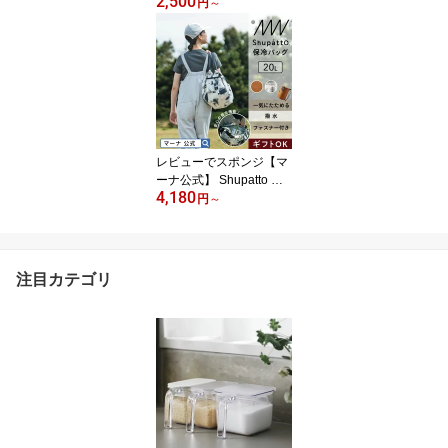
2,500
ト メッシュバッグ Drop
円
～
9L メッシュ エコバッグ
オシャレ 夏 プール ココ
ンパクト アウトドア サ
ブバッグ 普段使い ミニ
洗える ンパクト 小さめ
折りたたみ 簡単 軽い 軽
量 かわいい レビューで
スポンジ メンズ 父の日
レビューでスポンジ【マ
ギフト
ーナ公式】 Shupatto シ
4,180
ュパット 保冷バッグ 折
円
～
りたたみ コンパクト フ
ァスナー 保冷 エコバッ
グ 大容量 20L トート お
しゃれ 簡単 マチ広 軽量
注目カテゴリ
自立 買い物バッグ 大き
め クーラーバッグ かわ
いい シンプル 黒 レジバ
ッグ ギフト 送料無料