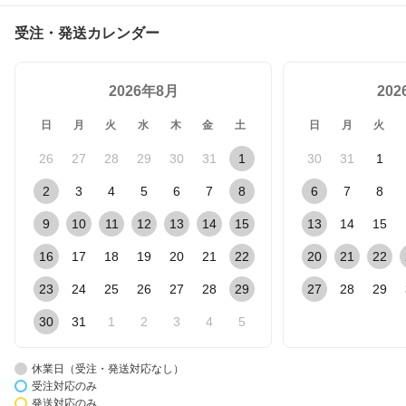
受注・発送カレンダー
2026年8月
20
日
月
火
水
木
金
土
日
月
火
26
27
28
29
30
31
1
30
31
1
2
3
4
5
6
7
8
6
7
8
9
10
11
12
13
14
15
13
14
15
16
17
18
19
20
21
22
20
21
22
23
24
25
26
27
28
29
27
28
29
30
31
1
2
3
4
5
休業日（受注・発送対応なし）
受注対応のみ
発送対応のみ