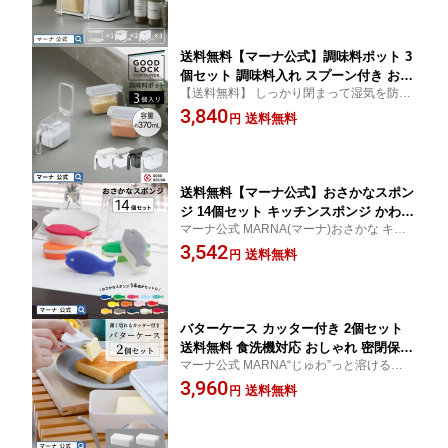
チ キッチン 収納 便利グッズ レビュー
でスポンジ コンパクト X118
送料無料【マーナ公式】調味料ポット 3
個セット 調味料入れ スプーン付き おし
【送料無料】 しっかり閉まって湿気を防
ゃれ 使いやすい 調味料ケース 密閉 保
ぎ、ワンタッチで開く調味料ポットの3個セ
3,840
存容器 塩 砂糖入れ 片手 パッキン 小さ
送料無料
円
ットく調味料入れ 塩ケース ワンタッチオー
じ すりきり ラベルシール付き キャニス
プン グッドロックコンテナ
ター 収納 ワンタッチ コンパクト キッ
チン 便利グッズ 一人暮らし X126
送料無料【マーナ公式】おさかなスポン
ジ 14個セット キッチンスポンジ かわい
マーナ公式 MARNA(マーナ)おさかな キッ
い おしゃれ マーナ 食器洗い スポンジ
チンスポンジ 3層構造で泡立ちがよく、コ
3,542
台所スポンジ 台所用スポンジ ディッシ
送料無料
円
ップの底も洗いやすいかたちお好みのカラ
ュスポンジ キッチン 便利グッズ まとめ
ーで使い分けるのもおすすめ
買い プレゼント 引っ越し祝い プチギフ
ト 挨拶 X127
バターケース カッター付き 2個セット
送料無料 食洗機対応 おしゃれ 密閉保存
マーナ公式 MARNA“じゅわ”っと溶ける薄さ
容器 200g用 カット バターナイフ付 バ
に切れるカッター付きバターケースの2個セ
3,960
ターカッターケース スライサー 計量 6g
送料無料
円
ット
10g 薄切り バター容器 キッチン雑貨 便
利グッズ かわいい マーナ公式 X130