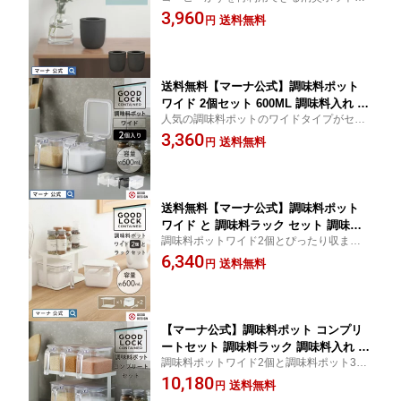
個セット
3,960
屋 トイレ 玄関 冷蔵庫 靴箱 おしゃれ か
送料無料
円
わいい インテリア シンプル 陶磁器 カ
フェ ギフト プレゼント キッチン 便利
グッズ エコ リサイクル 新生活
送料無料【マーナ公式】調味料ポット
ワイド 2個セット 600ML 調味料入れ お
人気の調味料ポットのワイドタイプがセッ
しゃれ 使いやすい スプーン付き 大さじ
トになりました 調味料入れ 塩ケース 調味
3,360
調味料ケース 使いやすい かわいい 塩
送料無料
円
料 ワンタッチオープン キッチンポット グ
砂糖入れ 大容量 密閉 保存容器 キャニ
ッドロックコンテナ 大容量
スター ストッカー キッチン収納 便利グ
ッズ X116
送料無料【マーナ公式】調味料ポット
ワイド と 調味料ラック セット 調味料
調味料ポットワイド2個とぴったり収まるラ
入れ 使いやすい 調味料ケース おしゃれ
ックのセット 調味料入れ 塩ケース 調味料
6,340
大さじ スプーン付き 塩入れ 砂糖入れ
送料無料
円
ワンタッチオープン キッチンポット グッド
密閉容器 密閉保存容器 キャニスター キ
ロックコンテナ 大容量
ッチン収納 便利グッズ 大容量 キッチン
ラック X117
【マーナ公式】調味料ポット コンプリ
ートセット 調味料ラック 調味料入れ お
調味料ポットワイド2個と調味料ポット3個
しゃれ 使いやすい スプーン付き 大さじ
を、ぴったり収まる調味料ラックとセット
10,180
小さじ ラベルシール 密閉 保存容器 塩
送料無料
円
にしました。
砂糖入れ ケース キャニスター ワンタッ