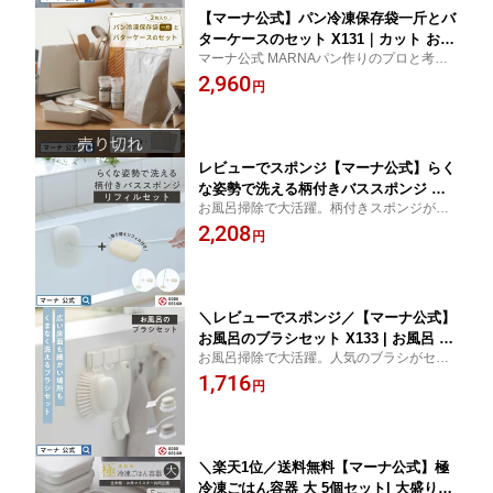
【マーナ公式】パン冷凍保存袋一斤とバ
ターケースのセット X131｜カット おし
マーナ公式 MARNAパン作りのプロと考え
ゃれ 密閉保存容器 密封 バターナイフ付
たパンをおいしく保存できる袋と“じゅわ”っ
2,960
バターカッターケース カットできる キ
円
と溶ける薄さに切れるカッター付きバター
ッチン 便利グッズ かわいい パン袋 食
ケースのセット
パン 1斤 ブレッドケース パン好き 冬
ギフト
レビューでスポンジ【マーナ公式】らく
な姿勢で洗える柄付きバススポンジ リ
お風呂掃除で大活躍。柄付きスポンジが取
フィル付き セット お風呂掃除 スポンジ
り替えリフィルとセットに
2,208
柄付き 浴室 掃除 グッズ 床 壁 天井 おふ
円
ろ 速乾 おしゃれ バススポンジ たわし
浴槽 かわいい バスルーム 掃除道具 収
納 便利グッズ まとめ買い X132
＼レビューでスポンジ／【マーナ公式】
お風呂のブラシセット X133 | お風呂 掃
お風呂掃除で大活躍。人気のブラシがセッ
除 床 浴槽 ブラシ ミニブラシ 凸凹 おし
トに
1,716
ゃれ お風呂ブラシ タイル たわし 排水
円
口 排水溝 カビ 石鹸カス 水垢 バスブラ
シ 掃除道具 バスルーム シンプル 掃除
用品 バス用品 便利グッズ 福袋
＼楽天1位／送料無料【マーナ公式】極
冷凍ごはん容器 大 5個セット| 大盛りサ