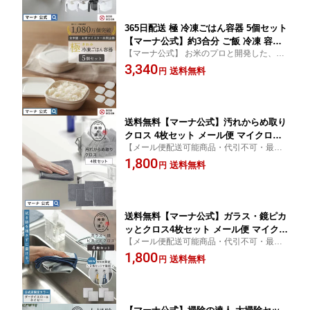
365日配送 極 冷凍ごはん容器 5個セット
【マーナ公式】約3合分 ご飯 冷凍 容器
【マーナ公式】 お米のプロと開発した、ご
180g 小分け 保存容器 食洗機対応 電子
飯を美味しく保存できる保存容器のお得な5
3,340
レンジ対応 お米保存容器 冷凍器 お弁当
送料無料
円
個セット
洗いやすい レンジ可 おしゃれ キッチン
便利グッズ ケース 引っ越し 一人暮らし
BPAフリー ギフト 送料無料 X110
送料無料【マーナ公式】汚れからめ取り
クロス 4枚セット メール便 マイクロフ
【メール便配送可能商品・代引不可・最大1
ァイバークロス 超吸水 ふきん 台拭き
点まで対応】 サッと吸水。汚れをからめ取
1,800
キッチンクロス 油汚れ 厚手 ぞうきん
送料無料
円
って一気に拭き上げる。 【ぞうきん・クロ
雑巾 水垢 手垢 レンジ 掃除用品 食器拭
ス・セット・吸水力・マイクロファイバ
き お掃除クロス ポイント消化 福袋 レ
ー】
ビューでスポンジ X134
送料無料【マーナ公式】ガラス・鏡ピカ
ッとクロス4枚セット メール便 マイクロ
【メール便配送可能商品・代引不可・最大1
ファイバークロス 窓拭き 掃除用品 鏡拭
点まで対応】 拭き跡を残さず汚れをとって
1,800
き 洗面所 ミラー ふきん お風呂 水垢取
送料無料
円
ピカピカに磨き上げる。 【クロス・鏡・水
り 水垢落とし 手垢 車 ガラス ウロコ取
アカ・手アカ・蛇口磨き・ぞうきん】
り マイクロファイバータオル お掃除ク
ロス 大掃除 便利グッズ そうじ X135