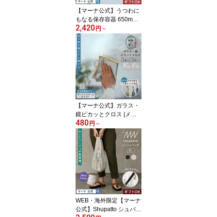
X145
【マーナ公式】うつわに
もなる保存容器 650mL
2,420
(2個入り・4個入り) プラ
円
～
スチック 耐熱 保存容器
おしゃれ 食洗機対応 電
子レンジ対応 かわいい
キャニスター お皿代わり
器 食器 洗いやすい 四角
カレー 大きい 透明 日本
製 BPAフリー K832 レビ
ューでスポンジ
【マーナ公式】ガラス・
鏡ピカッとクロス |メー
480
ル便 マイクロファイバー
円
～
クロス 洗面所 窓拭き 洗
車 鏡拭き 掃除用品 ミラ
ー 水垢取り 水垢落とし
手垢 うろこ取り 窓ガラ
ス マイクロファイバータ
オル お掃除クロス 紐付
き ループ付き 雑巾 大掃
除 便利グッズ W640
WEB・海外限定【マーナ
公式】Shupatto シュパッ