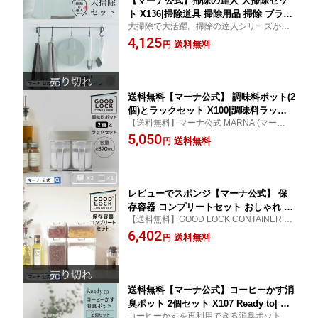
【マーナ公式】掃除の達人 大掃除セッ
ト X136|掃除道具 掃除用品 掃除 ブラシ
大掃除で大活躍。掃除の達人シリーズがセ
マイクロファイバー タオル ダスター 窓
ットに
4,125
ガラス 鏡 お風呂 ベランダ サッシ つけ
送料無料
円
置き つけおき 福袋 引っ越し 年末大掃
除 セット 福袋
送料無料【マーナ公式】 調味料ポット(2
個)とラックセット X100|調味料ラック
【送料無料】マーナ公式 MARNA (マーナ)
調味料入れ 調味料ケース 使いやすい 小
調味料ポット2個と専用調味料ラックのセッ
5,050
さじ スプーン付き 塩入れ 砂糖 キッチ
送料無料
円
ト 調味料入れ 塩ケース 調味料 ワンタッチ
ン 収納 おしゃれ キャニスター 密閉保
キッチンポット グッドロックコンテナ
存容器 パッキン シンプル 便利グッズ
スリム コンパクト 新生活 引っ越し
レビューでスポンジ【マーナ公式】 保
存容器 コンプリートセット おしゃれ キ
【送料無料】GOOD LOCK CONTAINER 保
ャニスター 砂糖入れ 塩入れ 小麦粉 麦
存容器の4点セット 【小麦粉・容器・袋ご
6,402
茶 袋ごと 1kg 調味料入れ 調味料ケース
送料無料
円
と・湿気・パッキン・キャニスター・セッ
収納 シンク下 引き出し 収納棚 プラス
ト】
チック キッチン 便利グッズ 新生活 引
っ越し 福袋 送料無料 クリア ホワイト
送料無料【マーナ公式】コーヒーかす消
臭ポット 2個セット X107 Ready to| 珈
コーヒーかすを再利用できる消臭ポットの2
琲 コーヒー 再利用 臭い 消臭 脱臭剤 部