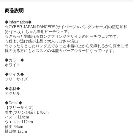
商品説明
◆Information◆
☆CYBER JAPAN DANCERS(サイバージャパンダンサーズ)の渡辺加和
(かずへぇ）ちゃん着用ビーチウェア。
☆さらっと羽織れるロングフリンジデザインのビーチウェアです。
☆程よい透け感が上品で大人っぽさを演出！
☆ゆったりとしたロング丈でさっと水着の上から羽織れるから露出に抵
抗のある方にもオススメの体型カバーアウターになっています。
◆カラー◆
ホワイト
◆サイズ◆
フリーサイズ
◆素材◆
アクリル
◆Detail◆
【フリーサイズ】
着丈(フリンジ除く):78cm
バスト:114cm
ウエスト:112cm
袖丈:44cm
袖口幅:17cm