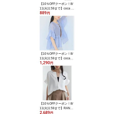
【10％OFFクーポン！8/
11(火)1:59まで】coca 裾
889
のスカラップデザインが
円
フェミニンなふんわりノ
ースリーブブラウス トッ
プス
【10％OFFクーポン！8/
11(火)1:59まで】coca
1,290
【再入荷】シアーフリル
円
ブラウス トップス
【10％OFFクーポン！8/
11(火)1:59まで】RANA
2,689
N 前後2WAYハーフジッ
円