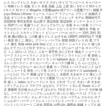
レス ロングドレス 大きいサイズ 小さいサイズ ワンピース キャバスー
ツ 和柄ドレス 花魁 ダンス 衣装 高級 上品 上質 安い Sサイズ Mサイズ
Lサイズ XLサイズ 姉ageha 小悪魔ageha 姉アゲハ 小悪魔アゲハ 掲載 R
yuyu Belsia LAfume リューユ ベルシア ラフューム ブランド 結婚式 2
次会 オリジナル 新作 レース 花柄 バラ ストレッチ モデル 尾崎紗代子
武田静加 華沢友里奈 丸山慧子 渡辺加苗 渡辺加和 インナー キャミソー
ル 同伴ワンピ 私服ワンピ カジュアルワンピ 水着 キャバ水着 リゾート
アクセサリー ホワイト ピンク ブルー ビビッドカラー 袖付き 半袖 タ
イトドレス スカラップカット ビジュー パール セクシー 10代 20代 30
代 春 腕が隠れる 二の腕 盛りドレス おすすめ 1980円 2000円以下 可愛
い 格安 前ミニ 肩出し グリーン パープル 韓国 韓国ドレス 白 黒 ブラ
ック 膝丈 長袖 white pink blue ビビットカラー ショートドレス 袖つき
はんそで たいとどれす すからっぷかっと びじゅー ぱーる キャバワン
ピ ミニ ほわいと ぴんく ぶるー 派手色 みにどれす 袖あり ショートス
リーブ ストレートライン スカラップデザイン ライトピンク 青 原色 し
ょーとどれす そでつき タイト S シロ lightpink あお ミニ丈 そであり
スレンダーライン オールシーズン キャバクラ嬢 M しろ らいとぴんく
アオ びびっどからー みにたけ 春夏 カップ付き L パステルピンク はで
いろ ショート丈 秋冬 パット有 スカラップ 小さめサイズ pastelpink し
ょーとたけ フレア 夜蝶 ぱすてるぴんく 水商売 大きめサイズ 薄ピンク
ガールズバー レディース サイズ展開 ワンピースドレス ニュークラ 女
性 超ミニ ladies セクシードレス 大人 どれす ワンピ 大きい 赤 大きめ
ミディアムドレス プチプラ はながら フラワー ミモレ丈 flower ロング
丈 薔薇柄 五分袖 わんぴーす ばらがら 7分丈 Aライン ローズ 七分袖 袖
なし ノースリーブ シンプル ふんわり ゆったり 総レース LL フリル リ
ボン エス レーヨン エム オールインワン エル ぺプラム エルエル オフ
ショルダー パーティードレス パンツドレス パーティ パーティドレス
パンツ パンツスーツ 二次会 同窓会 お呼ばれ 謝恩会 刺繍 トップス 結