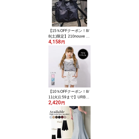
【15％OFFクーポン！8/
8(土)限定】210nouve フ
4,158
ロントポケット ナイロン
円
2WAY バッグ バッグ・鞄
【10％OFFクーポン！8/
11(火)1:59まで】URBA
2,420
N CHERRY 【2点セッ
円
ト】オープンショルダー
ドッキングストライプブ
ラウス＋フロントボタン
ショートパンツ トップス