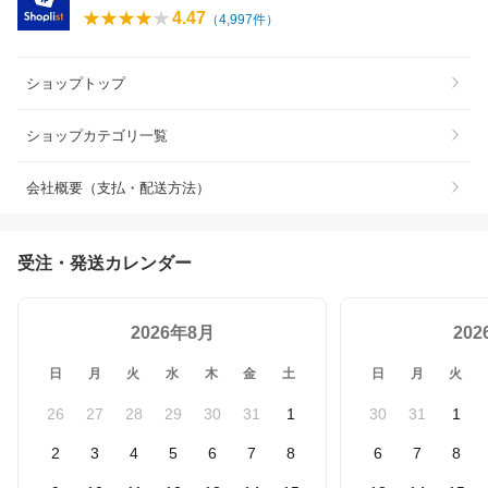
4.47
（
4,997
件）
ショップトップ
ショップカテゴリ一覧
会社概要（支払・配送方法）
受注・発送カレンダー
2026年8月
20
日
月
火
水
木
金
土
日
月
火
26
27
28
29
30
31
1
30
31
1
2
3
4
5
6
7
8
6
7
8