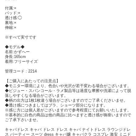
付属:×
パッド:×
透け感:◯
裏地:×
伸縮:×
※すべて実寸です
◆モデル◆
名前:かずへー
身長:165cm
着用:フリーサイズ
管理コード : 2214
【ご購入にあたっての注意点】
◆モニター環境により、色合いや光沢が若干変わる場合がございます。
◆ビジュー・スパンコール・ラメ製品等は過度な摩擦や洗濯によって脱
落しやすくなる場合がございます。
◆柄の出方は1枚1枚違う場合がございますのでご了承くださいませ。
◆透け感につきましてはブラ、ショーツ部分になります。
※感じ方には個人差がございますので参考程度にてお願いいたします。
※基本的に白色の商品は他の商品に比べますと透け感が御座いますので
ご了承下さいませ。
キャバドレス キャバ ドレス ドレス キャバ ナイトドレス ラウンジドレ
ス パーティー スーツ dress キャバ嬢 キャバクラ コスプレ 激安 ミニド