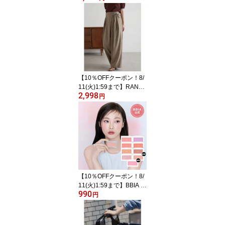
プブラウス【汗ジミ防
止・接触冷感・UV対
策・防シワ】 トップス
【10％OFFクーポン！8/
11(火)1:59まで】RANA
2,998
N 【S?3Lサイズ展開】
円
麻調2タックラップリボ
ンパンツ パンツ・ズボン
【10％OFFクーポン！8/
11(火)1:59まで】BBIA レ
990
ディトゥーウェアダウニ
円
ーチーク ポイントメイク