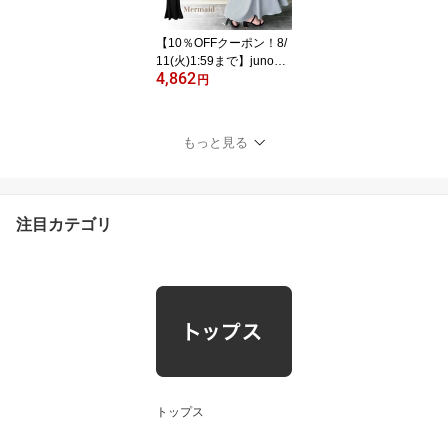
【10％OFFクーポン！8/
11(火)1:59まで】junoah
4,862
【選べる】ハイウエスト
円
レースアップスカート
（マーメイド／Iライン／
フレア） スカート
もっと見る
注目カテゴリ
トップス