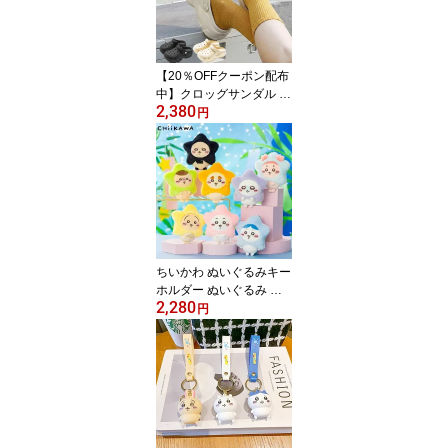
レゼント ゲーム 推し活
人気 通販 キッズ 大人 フ
ァン向け 韓流雑貨 ブロ
スタ グッズ
【20％OFFクーポン配布
中】クロッグサンダル レ
2,380
ディース サボサンダル
円
軽量 サンダル スリッポ
ン 歩きやすい 履きやす
い 柔らかい 通気性 快適
スリッポン サンダル レ
ディース クロックス風
厚底 サンダル カジュア
ル シンプル ブラック ホ
ワイト ベージュ おしゃ
ちいかわ ぬいぐるみキー
れ
ホルダー ぬいぐるみ キ
2,280
ーホルダー 星モチーフ
円
ふわふわ もこもこ マス
コット ちいかわ ハチワ
レ うさぎ モモンガ 送料
無料 バッグアクセサリー
スター キーリング 可愛
い 韓国雑貨 バッグチャ
ーム おそろ 人気 プレゼ