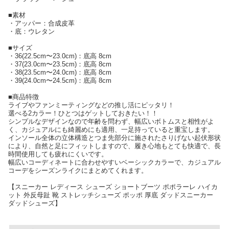
■素材
・アッパー：合成皮革
・底：ウレタン
■サイズ
・36(22.5cm〜23.0cm)：底高 8cm
・37(23.0cm〜23.5cm)：底高 8cm
・38(23.5cm〜24.0cm)：底高 8cm
・39(24.0cm〜24.5cm)：底高 8cm
■商品特徴
ライブやファンミーティングなどの推し活にピッタリ！
選べる2カラー！ひとつはゲットしておきたい！！
シンプルなデザインなので年齢を問わず、幅広いボトムスと相性がよ
く、カジュアルにも綺麗めにも適用、一足持っていると重宝します。
インソール全体の立体構造とつま先部分に施されたさりげない起伏形状
により、自然と足にフィットしますので、履き心地もとても快適で、長
時間使用しても疲れにくいです。
幅広いコーディネートに合わせやすいベーシックカラーで、カジュアル
コーデをシーズンライクにまとめてくれます。
【スニーカー レディース シューズ ショートブーツ ポポラーレ ハイカ
ット 外反母趾 靴 ストレッチシューズ ポッポ 厚底 ダッドスニーカー
ダッドシューズ】