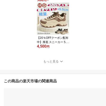
体 シール ステッカー 可
円
～
愛い ちいかわ キャラク
ター デコレーション 手
帳 デコ シール グッズ プ
レゼント ギフト キャラ
クター 雑貨 入学 入園 誕
生日 かわいい 女の子 お
しりシール 文具 女子 文
房具 人気 景品 おなかシ
【20％OFFクーポン配布
ール
中】厚底 スニーカー 5.5
4,500
cm レディース 韓国 ダッ
円
ドスニーカー シューズ
カジュアル シューズ 履
きやすい おしゃれ 軽量
もっと見る
疲れない スニーカー 厚
底 ウォーキングシューズ
ブラック ブラウン ベー
ジュ 靴 レースアップ ス
ポーティー 厚底スニーカ
この商品の楽天市場の関連商品
ー