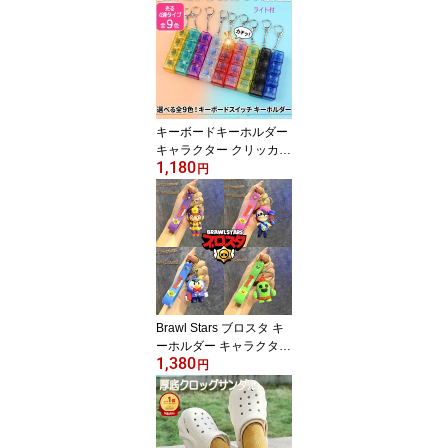
キーボードキーホルダー
キャラクター クリッカー
1,180
光る フィジェット トイ
円
ライト付 4キー メカニカ
ル スイッチ ボタン ASM
R ストレス解消 人気 キ
ーリング カラフル 携帯
ミニ キーボード コンパ
クト おもちゃ スマホチ
ャーム タクタイル 音 ク
リック 遊べる プレゼン
Brawl Stars ブロスタ キ
ト
ーホルダー キャラクター
1,380
全12種 ラバーストラッ
円
プ付き スパイク ビー ジ
ェシー ペニー ミスターP
レオン エル・プリモ ス
トラップ キーリング プ