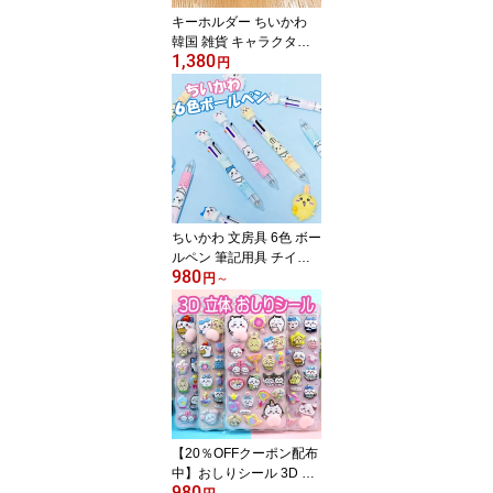
ント 通勤 通学 アイテム
キーホルダー ちいかわ
韓国 雑貨 キャラクター
1,380
キーチェーン 萌えグッズ
円
携帯 ストラップ キー リ
ング ハチワレ フィギュ
ア うさぎ キャラクター
プチギフト 学生 おしゃ
れ 誕生日 かばん カギ目
印 人気キーホルダー 韓
流雑貨 まとめ買い割引
ちいかわ 文房具 6色 ボー
ルペン 筆記用具 チイカ
980
ワ うさぎ ハチワレ キャ
円
～
ラクター 韓国雑貨 送料
無料 プレゼント 入学 入
園 お祝い 誕生日 学用品
卒園祝い かわいい 女の
子 おしゃれ 文具 おもし
ろい 男の子 文具 学生 人
気 卒業祝い 景品 まとめ
買い割引
【20％OFFクーポン配布
中】おしりシール 3D 立
980