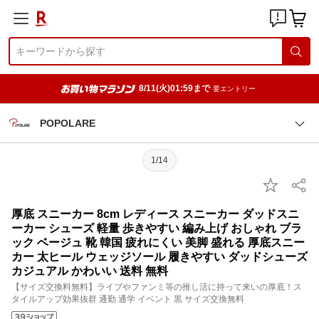
8/11(火)01:59まで
要エントリー
POPOLARE
1/14
厚底 スニーカー 8cm レディース スニーカー ダッドスニ
ーカー シューズ 軽量 歩きやすい 編み上げ おしゃれ ブラ
ック ベージュ 靴 韓国 疲れにくい 美脚 盛れる 厚底スニー
カー 太ヒール ウェッジソール 履きやすい ダッドシューズ
カジュアル かわいい 送料 無料
【サイズ交換料無料】ライブやファンミ等の推し活に持って来いの厚底！ス
タイルアップ効果抜群 通勤 通学 イベント 黒 サイズ交換無料