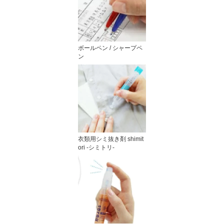
ボールペン / シャープペ
ン
衣類用シミ抜き剤 shimit
ori -シミトリ-