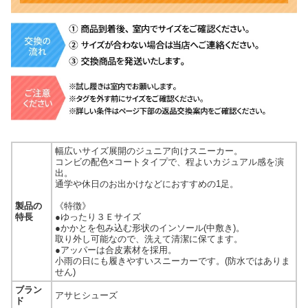
幅広いサイズ展開のジュニア向けスニーカー。
コンビの配色×コートタイプで、程よいカジュアル感を演
出。
通学や休日のお出かけなどにおすすめの1足。
製品の
《特徴》
特長
●ゆったり３Ｅサイズ
●かかとを包み込む形状のインソール(中敷き)。
取り外し可能なので、洗えて清潔に保てます。
●アッパーは合皮素材を採用。
小雨の日にも履きやすいスニーカーです。(防水ではありま
せん)
ブラン
アサヒシューズ
ド