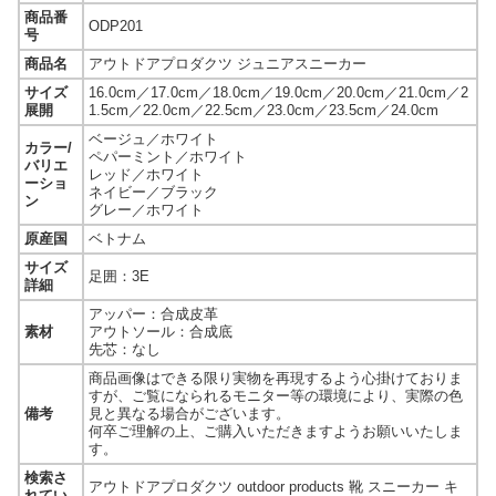
商品番
ODP201
号
商品名
アウトドアプロダクツ ジュニアスニーカー
サイズ
16.0cm／17.0cm／18.0cm／19.0cm／20.0cm／21.0cm／2
展開
1.5cm／22.0cm／22.5cm／23.0cm／23.5cm／24.0cm
ベージュ／ホワイト
カラー/
ペパーミント／ホワイト
バリエ
レッド／ホワイト
ーショ
ネイビー／ブラック
ン
グレー／ホワイト
原産国
ベトナム
サイズ
足囲：3E
詳細
アッパー：合成皮革
素材
アウトソール：合成底
先芯：なし
商品画像はできる限り実物を再現するよう心掛けておりま
すが、ご覧になられるモニター等の環境により、実際の色
備考
見と異なる場合がございます。
何卒ご理解の上、ご購入いただきますようお願いいたしま
す。
検索さ
アウトドアプロダクツ outdoor products 靴 スニーカー キ
れてい