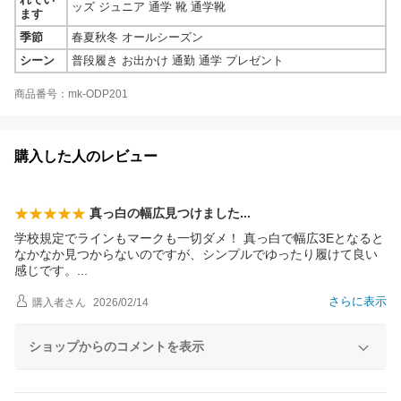
ッズ ジュニア 通学 靴 通学靴
ます
季節
春夏秋冬 オールシーズン
シーン
普段履き お出かけ 通勤 通学 プレゼント
商品番号：mk-ODP201
購入した人のレビュー
真っ白の幅広見つけまし
た
学校規定でラインもマークも一切ダメ！ 真っ白で幅広3Eとなると
なかなか見つからないのですが、シンプルでゆったり履けて良い
感じです
。
さらに表示
購入者
さん
2026/02/14
ショップからのコメントを表示