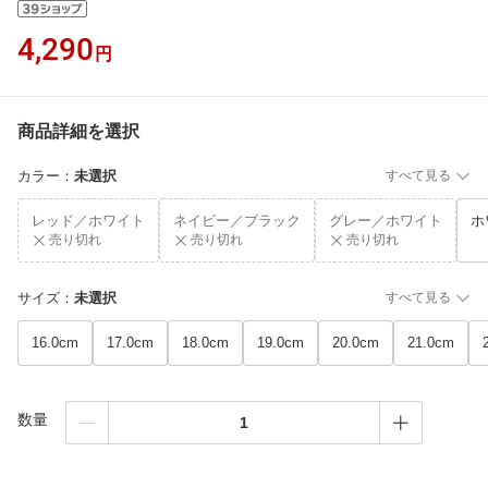
4,290
円
商品詳細を選択
カラー
：
未選択
すべて見る
レッド／ホワイト
ネイビー／ブラック
グレー／ホワイト
ホ
売り切れ
売り切れ
売り切れ
サイズ
：
未選択
すべて見る
16.0cm
17.0cm
18.0cm
19.0cm
20.0cm
21.0cm
数量