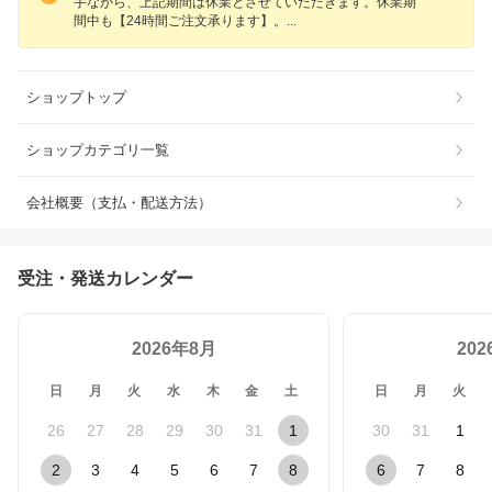
手ながら、上記期間は休業とさせていただきます。休業期
間中も【24時間ご注文承ります】
。
ショップトップ
ショップカテゴリ一覧
会社概要（支払・配送方法）
受注・発送カレンダー
2026年8月
20
日
月
火
水
木
金
土
日
月
火
26
27
28
29
30
31
1
30
31
1
2
3
4
5
6
7
8
6
7
8