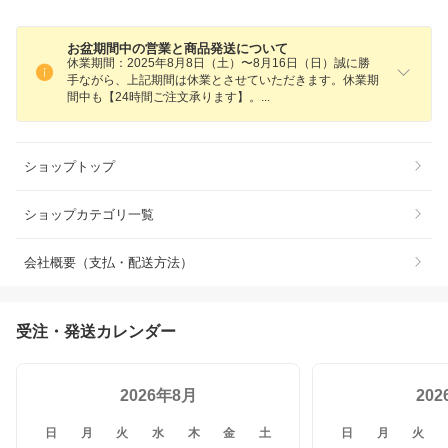
お盆期間中の営業と商品発送について
休業期間：2025年8月8日（土）〜8月16日（日）誠に勝
手ながら、上記期間は休業とさせていただきます。休業期
間中も【24時間ご注文承ります】
。
ショップトップ
ショップカテゴリ一覧
会社概要（支払・配送方法）
受注・発送カレンダー
2026年8月
20
日
月
火
水
木
金
土
日
月
火