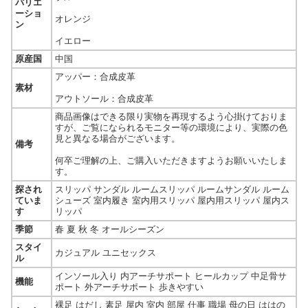
バリエ
ーショ
オレンジ
ン
イエロー
原産国
中国
アッパー：合成皮革
素材
アウトソール：合成皮革
商品画像はできる限り実物を再現するよう心掛けておりま
すが、ご覧になられるモニター等の環境により、実際の色
見と異なる場合がございます。
備考
何卒ご理解の上、ご購入いただきますようお願いいたしま
す。
探され
スリッパ サンダル ルームスリッパ ルームサンダル ルーム
ていま
シューズ 室内履き 室内用スリッパ 屋内用スリッパ 屋内ス
す
リッパ
季節
春 夏 秋 冬 オールシーズン
スタイ
カジュアル ユニセックス
ル
インソール入り 内アーチサポート ヒールカップ 中足骨サ
機能
ポート 外アーチサポート 歩きやすい
裸足 はだし 素足 屋内 室内 部屋 仕事 職場 母の日 ははの