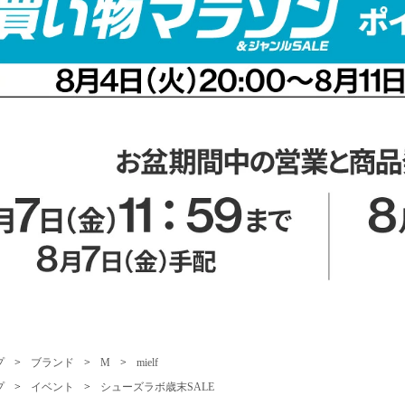
プ
>
ブランド
>
M
>
mielf
プ
>
イベント
>
シューズラボ歳末SALE