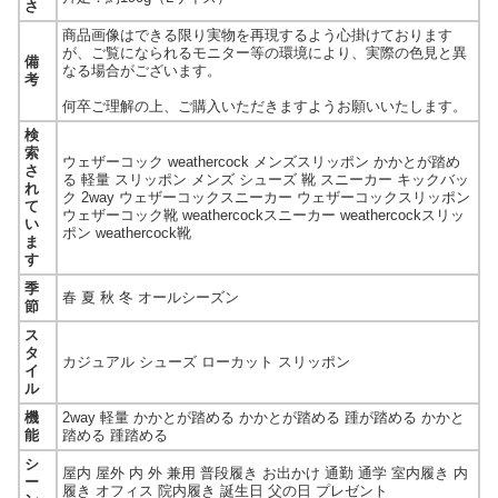
さ
商品画像はできる限り実物を再現するよう心掛けております
が、ご覧になられるモニター等の環境により、実際の色見と異
備
なる場合がございます。
考
何卒ご理解の上、ご購入いただきますようお願いいたします。
検
索
ウェザーコック weathercock メンズスリッポン かかとが踏め
さ
る 軽量 スリッポン メンズ シューズ 靴 スニーカー キックバッ
れ
ク 2way ウェザーコックスニーカー ウェザーコックスリッポン
て
ウェザーコック靴 weathercockスニーカー weathercockスリッ
い
ポン weathercock靴
ま
す
季
春 夏 秋 冬 オールシーズン
節
ス
タ
カジュアル シューズ ローカット スリッポン
イ
ル
機
2way 軽量 かかとが踏める かかとが踏める 踵が踏める かかと
能
踏める 踵踏める
シ
屋内 屋外 内 外 兼用 普段履き お出かけ 通勤 通学 室内履き 内
ー
履き オフィス 院内履き 誕生日 父の日 プレゼント