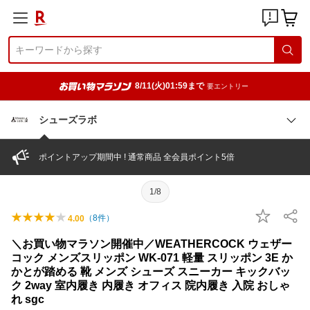
8/11(火)01:59まで
要エントリー
シューズラボ
ポイントアップ期間中 ! 通常商品 全会員ポイント5倍
1/8
（
8
件）
4.00
＼お買い物マラソン開催中／WEATHERCOCK ウェザー
コック メンズスリッポン WK-071 軽量 スリッポン 3E か
かとが踏める 靴 メンズ シューズ スニーカー キックバッ
ク 2way 室内履き 内履き オフィス 院内履き 入院 おしゃ
れ sgc