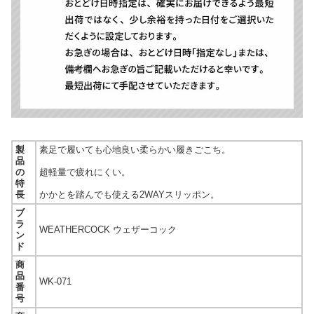
製
素足で履いても心地良い柔らかい履きごこち。
品
の
超軽量で疲れにくい。
特
長
かかとを踏んでも使える2WAYスリッポン。
ブ
ラ
WEATHERCOCK ウェザーコック
ン
ド
商
品
WK-071
番
号