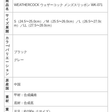
商
品
WEATHERCOCK ウェザーコック メンズスリッポン WK-071
名
サ
イ
S（24.5〜25.0cm）／M（25.5〜26.0cm）／L（26.5〜27.0c
ズ
m）／LL（27.5〜28.0cm）
展
開
カ
ラ
ー/
バ
ブラック
リ
エ
グレー
ー
シ
ョ
ン
原
産
中国
国
甲材：合成繊維
素
材
底材：合成底
重
片足：約190g（Lサイズ）