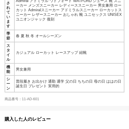
Admiral アドミラル ワトフォード WATFORD シューズ 靴 スニ
さ
ーカー メンズスニーカー レディーススニーカー 男女兼用 ロー
れ
カット Admiralスニーカー アドミラルスニーカー ローカットス
て
ニーカー レザースニーカー おしゃれ 靴 ユニセックス UNISEX
い
ユニオンジャック 復刻
ま
す
季
春 夏 秋 冬 オールシーズン
節
ス
タ
カジュアル ローカット レースアップ 紐靴
イ
ル
機
男女兼用
能
シ
普段履き お出かけ 通勤 通学 父の日 ちちの日 母の日 ははの日
ー
誕生日 プレゼント 実用的
ン
商品番号：11-AD-601
購入した人のレビュー