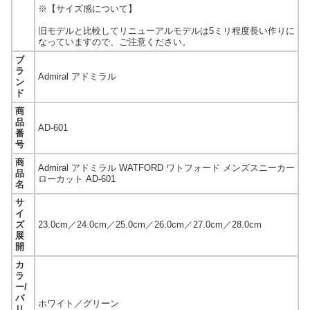
※【サイズ感について】
旧モデルと比較してリニューアルモデルは5ミリ程度長い作りに
なっていますので、ご注意ください。
ブ
ラ
Admiral アドミラル
ン
ド
商
品
AD-601
番
号
商
Admiral アドミラル WATFORD ワトフォード メンズスニーカー
品
ローカット AD-601
名
サ
イ
ズ
23.0cm／24.0cm／25.0cm／26.0cm／27.0cm／28.0cm
展
開
カ
ラ
ー/
バ
ホワイト／グリーン
リ