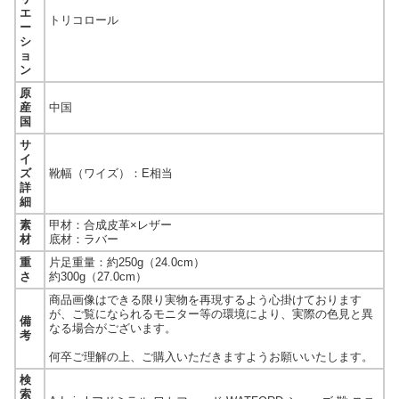
エ
トリコロール
ー
シ
ョ
ン
原
産
中国
国
サ
イ
ズ
靴幅（ワイズ）：E相当
詳
細
素
甲材：合成皮革×レザー
材
底材：ラバー
重
片足重量：約250g（24.0cm）
さ
約300g（27.0cm）
商品画像はできる限り実物を再現するよう心掛けております
が、ご覧になられるモニター等の環境により、実際の色見と異
備
なる場合がございます。
考
何卒ご理解の上、ご購入いただきますようお願いいたします。
検
索