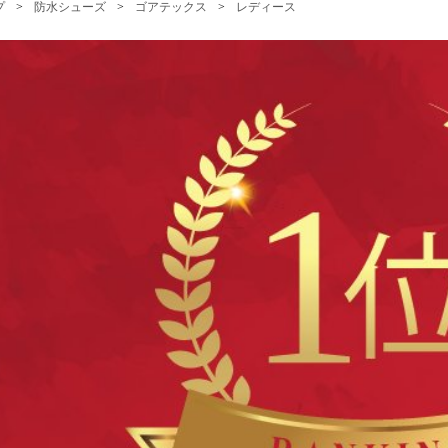
プ
>
防水シューズ
>
ゴアテックス
>
レディース