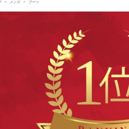
プ
>
メンズ
>
ブーツ