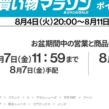
プ
>
ブランド
>
A
>
アサヒシューズ
>
TOP DRY
>
ブーツ
プ
>
防水シューズ
>
ゴアテックス
>
メンズ