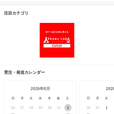
注目カテゴリ
受注・発送カレンダー
2026年8月
20
日
月
火
水
木
金
土
日
月
火
26
27
28
29
30
31
1
30
31
1