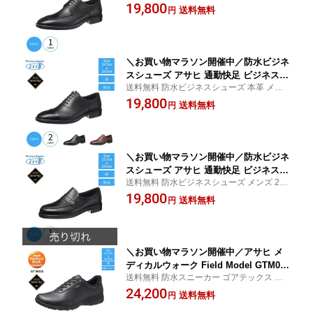
ズ ゴアテックス 防水 パラウォーターレザ
19,800
テックス メンズ TK3308 本革ビジネス
送料無料
円
ー エアインソール 防滑 セラミックソール 2
シューズ ゴアテックスビジネスシュー
4.5cm 25cm 25.5cm 26cm 26.5cm 27cm 2
ズ 本革 牛革 通勤 就活 面接 新生活 卒業
7.5cm 28cm
式 入学式 mko
＼お買い物マラソン開催中／防水ビジネ
スシューズ アサヒ 通勤快足 ビジネスシ
送料無料 防水ビジネスシューズ 本革 メン
ューズ メンズ 3E 革靴 防水 ゴアテック
ズ ゴアテックス 防水 パラウォーターレザ
19,800
ス メンズ TK3309 本革ビジネスシュー
送料無料
円
ー 24.5cm 25cm 25.5cm 26cm 26.5cm 27c
ズ 紳士靴 本革 防水 防滑 ストレートチ
m 27.5cm 28cm
ップ 通勤 就活 面接 新生活 卒業式 入学
式 mko
＼お買い物マラソン開催中／防水ビジネ
スシューズ アサヒ 通勤快足 ビジネスシ
送料無料 防水ビジネスシューズ メンズ 23.
ューズ メンズ 4e 革靴 防水 ゴアテック
5cm 24cm 24.5cm 25cm 25.5cm 26cm 26.5
19,800
ス TK3126 靴 本革 メンズビジネスシュ
送料無料
円
cm 27cm 27.5cm 28cm
ーズ gore-tex 雨 防滑 防水シューズ 防
水靴 革靴 フォーマル 歩きやすい mko
＼お買い物マラソン開催中／アサヒ メ
ディカルウォーク Field Model GTM025
送料無料 防水スニーカー ゴアテックス レ
防水スニーカー メンズ ゴアテックスス
ザースニーカー メンズスニーカー 24cm 24.
24,200
ニーカー ウォーキングシューズ レザー
送料無料
円
5cm 25cm 25.5cm 26cm 26.5cm 27cm 27.5
スニーカー メンズ 本革 レザー ひざ快
cm 28cm