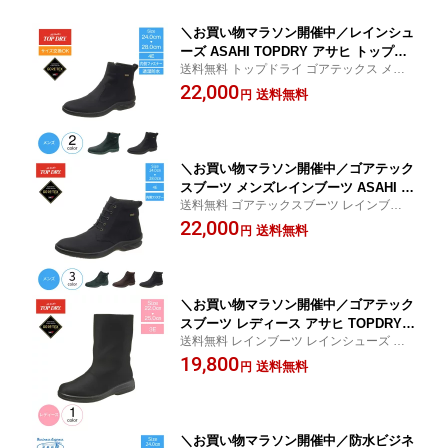
＼お買い物マラソン開催中／レインシュ
ーズ ASAHI TOPDRY アサヒ トップド
送料無料 トップドライ ゴアテックス メン
ライ ゴアテックス メンズブーツ ゴアテ
ズブーツ ゴアテックスブーツ メンズ 水が
22,000
ックスブーツ メンズ TDY3835 GORE-T
送料無料
円
染みてこない 蒸れにくい 滑りにくい 24.0 2
EX ゴアテックスシューズ 4E メンズ 紳
4.5 25.0 25.5 26.0 26.5 27.0 27.5 28.0
士靴 ゴアテックスブーツ 防水ブーツ 男
性 mko
＼お買い物マラソン開催中／ゴアテック
スブーツ メンズレインブーツ ASAHI T
送料無料 ゴアテックスブーツ レインブーツ
OPDRY アサヒ トップドライ TDY3836
防水 メンズブーツ ゴアテックス ブーツ 防
22,000
GORE-TEX メンズ 4E メンズレインブ
送料無料
円
水 蒸れにくい 滑りにくい 24cm 24.5cm 25
ーツ レインシューズ メンズブーツ ゴア
cm 25.5cm 26cm 26.5cm 27cm 27.5cm 28c
テックスブーツ 紳士靴 防水ブーツ 男性
m
ゴアテックス 透湿防水インサイド mko
＼お買い物マラソン開催中／ゴアテック
スブーツ レディース アサヒ TOPDRY
送料無料 レインブーツ レインシューズ ゴ
トップドライ TDY3907 レインブーツ 防
アテックス ブーツ レディース 22cm 22.5c
19,800
水ブーツ GORE-TEX ゴアテックス シュ
送料無料
円
m 23cm 23.5cm 24cm 24.5cm 25cm
ーズ レディース 婦人靴 レディース防水
ブーツ 女性 mko
＼お買い物マラソン開催中／防水ビジネ