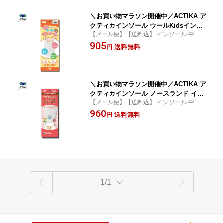
＼お買い物マラソン開催中／ACTIKA ア
クティカインソール ウールKidsインソ
【メール便】【送料込】 インソール 中敷き
ール キッズ 靴 中敷き 日本製 子供用 ス
暖かい 14.0cm〜16.0cm 17.0cm〜19.0cm 2
905
ニーカー 長靴 sgc
送料無料
円
0.0cm〜22.0cm 22.0cm~24.0cm
＼お買い物マラソン開催中／ACTIKA ア
クティカインソール ノースランド イン
【メール便】【送料込】 インソール 中敷き
ソール 子供用 靴 中敷き 暖かい 日本製
暖かい
960
インソール 子供 キッズ スニーカー 長
送料無料
円
靴 スニーカー 長靴 sgc
1/1