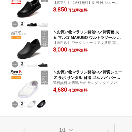
【訳アリ】【送料無料】厨房 靴 シューズ 2
ウルトラソール #73 厨房シューズ 3e コ
2.5cm 23.0cm 23.5cm 24.0cm 24.5cm 25.0
3,850
ックシューズ 黒 厨房 キッチンシューズ
送料無料
円
cm 25.5cm 26cm 26.5cm 27cm 28cm
厨房靴 メンズ レディース 共用 疲れな
い 防滑 滑りにくい 耐油 おしゃれ mko
＼お買い物マラソン開催中／厨房靴 丸
五 マルゴ MARUGO ウルトラソール #7
【送料込】 ワークシューズ 男女共用 完全
4 男女共用 完全防水 耐滑 作業靴 PVC
防水 耐滑 作業靴 21cm 22cm 23cm 24cm 2
3,000
厨房シューズ 3e コックシューズ 黒 白
送料無料
円
5cm 26cm 27cm 28m 29cm 30cm
厨房 キッチンシューズ メンズ レディー
ス 男女 共用 防滑 滑りにくい 耐油 おし
ゃれ mko
＼お買い物マラソン開催中／厨房シュー
ズ サボ サンダル 日進 ゴム ハイパーV #
送料無料 厨房靴 サボ サンダル タイプ ハイ
720 コックシューズ 白 黒 作業靴 ハイパ
パーVソール 22.5cm 23cm 23.5cm 24cm 2
4,680
ーv ソール 滑らない 厨房靴 防滑 耐油
送料無料
円
4.5cm 25cm 25.5cm 26cm 26.5cm 27cm 2
転倒防止 軽量 クッション 飲食店 厨房
7.5cm 28cm 29cm
食品工場 給食センター 男女兼用 2way
1/1