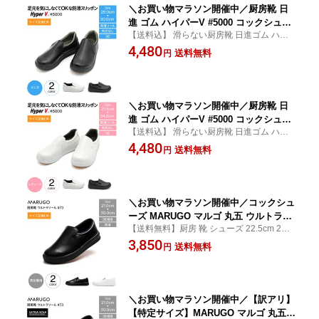
＼お買い物マラソン開催中／厨房靴 日
進 ゴム ハイパーV #5000 コックシュー
【送料込】 滑らない厨房靴 日進ゴム ハイ
ズ 厨房シューズ メンズ 白 黒 先芯なし
パーV 5000 キッチン 食堂 居酒屋 飲食店 食
4,480
耐油 3e 靴 シューズ 滑らない厨房靴 メ
送料無料
円
品加工場 厨房 炊事場 調理場 ビル清掃 工場
ンズ厨房靴 ハイパーv ソール キッチン
25cm 25.5cm 26cm 26.5cm 27cm 28cm
食堂 居酒屋 飲食店 食品加工場 厨房 炊
事場 調理場 ビル清掃 工場 hgc
＼お買い物マラソン開催中／厨房靴 日
進 ゴム ハイパーV #5000 コックシュー
【送料込】 滑らない厨房靴 日進ゴム ハイ
ズ 厨房シューズ レディース 白 黒 先芯
パーv5000 キッチン 食堂 居酒屋 飲食店 食
4,480
なし 耐油 3e 靴 シューズ 滑らない厨房
送料無料
円
品加工場 厨房 炊事場 調理場 ビル清掃 工場
靴 レディース厨房靴 ハイパーv ソール
22.5cm 23cm 23.5cm 24cm 24.5cm
キッチン 食堂 居酒屋 飲食店 食品加工
場 厨房 炊事場 調理場 ビル清掃 工場 h
＼お買い物マラソン開催中／コックシュ
ーズ MARUGO マルゴ 丸五 ウルトラソ
【送料無料】厨房 靴 シューズ 22.5cm 23.0
ール #73 厨房シューズ 3e 黒 白 厨房 キ
cm 23.5cm 24.0cm 24.5cm 25.0cm 25.5cm
3,850
ッチンシューズ 厨房靴 メンズ レディー
送料無料
円
26cm 26.5cm 27cm 28cm
ス 共用 疲れない 防滑 滑りにくい 耐油
おしゃれ mko
＼お買い物マラソン開催中／【訳アリ】
【特定サイズ】MARUGO マルゴ 丸五