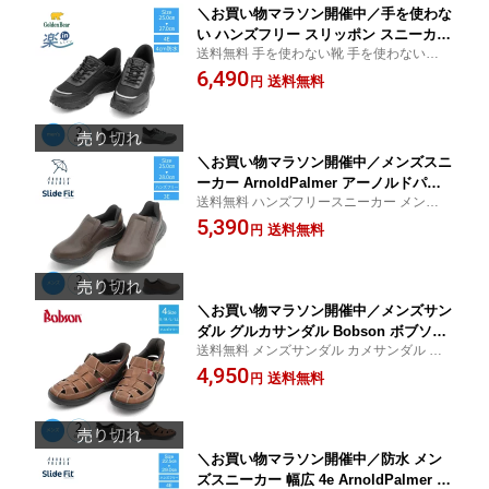
＼お買い物マラソン開催中／手を使わな
い ハンズフリー スリッポン スニーカー
送料無料 手を使わない靴 手を使わないでは
メンズスニーカー メンズ GoldenBear
く ハンズフリー 靴 スニーカー 25cm 25.5c
6,490
ゴールデンベア 楽in らくイン GB-286 4
送料無料
円
m 26cm 26.5cm 27cm
E メンズ防水スニーカー メンズハンズ
フリースニーカー 靴 防水 抗菌 消臭 手
を使わず 履ける スニーカー 防水設計
＼お買い物マラソン開催中／メンズスニ
ーカー ArnoldPalmer アーノルドパー
送料無料 ハンズフリースニーカー メンズ
マー スニーカー AP0060 ハンズフリー
手を使わず履ける 靴 スニーカー 25.0cm 2
5,390
スニーカー 3e ハンズフリーシューズ ハ
送料無料
円
6.0cm 27.0cm 28.0cm
ンズフリー スライドフィット 手を使わ
ず履ける 靴 スニーカー メンズ おしゃ
れ 軽量 hgc
＼お買い物マラソン開催中／メンズサン
ダル グルカサンダル Bobson ボブソン
送料無料 メンズサンダル カメサンダル メ
S70612 スニーカーサンダル カメサンダ
ンズ ハンズフリー サンダル ブラック ブラ
4,950
ル ハンズフリーサンダル メンズ ハンズ
送料無料
円
ウン 24.5cm〜25.0cm 25.5cm〜26.0cm 26.
フリー 手を使わずに履ける 立ったまま
5cm〜27.0cm 27.5cm〜28.0cm
履ける 靴 サンダル hgc
＼お買い物マラソン開催中／防水 メン
ズスニーカー 幅広 4e ArnoldPalmer ア