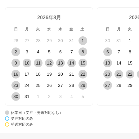
2026年8月
20
日
月
火
水
木
金
土
日
月
火
26
27
28
29
30
31
1
30
31
1
2
3
4
5
6
7
8
6
7
8
9
10
11
12
13
14
15
13
14
15
16
17
18
19
20
21
22
20
21
22
23
24
25
26
27
28
29
27
28
29
30
31
1
2
3
4
5
休業日（受注・発送対応なし）
受注対応のみ
発送対応のみ