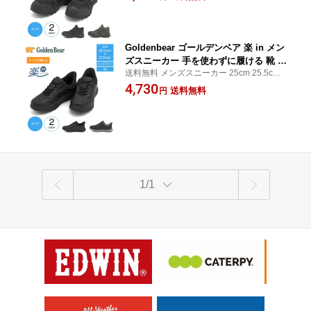
Goldenbear ゴールデンベア 楽 in メン
ズスニーカー 手を使わずに履ける 靴 メ
送料無料 メンズスニーカー 25cm 25.5cm 2
ンズ 合皮レザースニーカー
6cm 26.5cm 27cm
4,730
送料無料
円
1/1