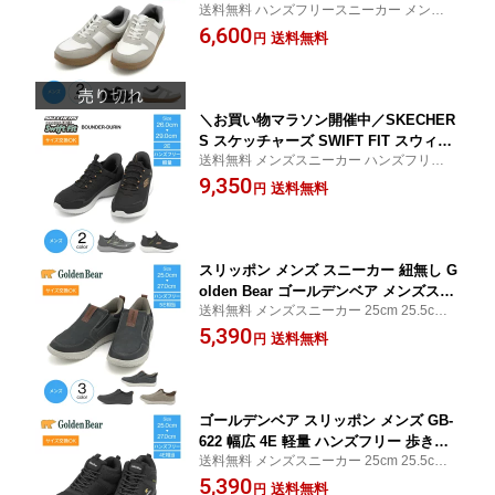
送料無料 ハンズフリースニーカー メンズ
ーノルドパーマー SlideFit スライドフ
防水 25cm 25.5cm 26cm 26.5cm 27cm 28c
6,600
ィット AP-0191 ハンズフリーシューズ
送料無料
円
m
ハンズフリースニーカー 防水スニーカ
ー ハンズフリー靴 防水 メンズ 手を使
わず 履ける 靴 シューズ 4e hgc
＼お買い物マラソン開催中／SKECHER
S スケッチャーズ SWIFT FIT スウィフ
送料無料 メンズスニーカー ハンズフリー 2
トフィット BOUNDER-DURIN メンズス
6cm 26.5cm 27cm 27.5cm 28cm 29cm
9,350
ニーカー ハンズフリー シューズ 靴 ス
送料無料
円
ニーカー ハンズフリースニーカー スリ
ッポン ハンズフリー 立ったまま履ける
手を使わずに履ける かがまずに履ける
軽い 2e相
スリッポン メンズ スニーカー 紐無し G
olden Bear ゴールデンベア メンズスニ
送料無料 メンズスニーカー 25cm 25.5cm 2
ーカー 疲れにくい 5e相当 軽量 歩きや
6cm 26.5cm 27cm
5,390
すい 通勤 GB-604
送料無料
円
ゴールデンベア スリッポン メンズ GB-
622 幅広 4E 軽量 ハンズフリー 歩きや
送料無料 メンズスニーカー 25cm 25.5cm 2
すい 安定設計 クッション 通勤 アウト
6cm 26.5cm 27cm
5,390
ドア カジュアルシューズ メンズ靴
送料無料
円