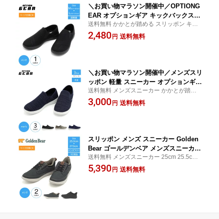
＼お買い物マラソン開催中／OPTIONG
EAR オプションギア キックバックスニ
送料無料 かかとが踏める スリッポン キッ
ーカー メンズ 7128M キックバックシュ
クバック 2way シューズ メッシュ オールシ
2,480
ーズ メンズスニーカー メンズスリッポ
送料無料
円
ーズン かかと 踏める 軽い 室内履き 室内ば
ン かかとが踏める スニーカー 軽い 軽
き 内履き 上履き オフィス 院内 室内 履きや
量 靴 スリッポン 2way オフィス 病院
すい
上履き 内履き 室内履き 院内履き 入院 s
gc
＼お買い物マラソン開催中／メンズスリ
ッポン 軽量 スニーカー オプションギア
送料無料 メンズスニーカー かかとが踏める
7134M キックバックスニーカー メンズ
スリッポン キックバック 2way シューズ メ
3,000
キックバックシューズ かかとが踏める
送料無料
円
ッシュ オールシーズン かかと 踏める 25.0c
軽い 軽量 靴 スニーカー かかと 2way
m〜25.5cm 26.0cm〜26.5cm 27.0cm〜27.5
オフィス履き 病院 上履き 内履き 室内
cm
履き 院内履き 履物 入院 sgc
スリッポン メンズ スニーカー Golden
Bear ゴールデンベア メンズスニーカー
送料無料 メンズスニーカー 25cm 25.5cm 2
抗菌 防臭 5e相当 軽量 低反発インソー
6cm 26.5cm 27cm
5,390
ル 歩きやすい 通勤 ゴム紐 GB-605
送料無料
円