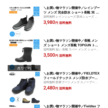
＼お買い物マラソン開催中／レインブー
ツ メンズ 完全防水 ショート長靴 3E FI
送料無料 レインシューズ 防水シューズ メ
ELDTEX フィールドテックス FT-1342
ンズ 防水ブーツ 3E 完全防水 ショートレイ
3,980
靴 防水 レインシューズ メンズレインブ
送料無料
円
ンブーツ メンズレインブーツ ちょい履き
ーツ 防水ブーツ 防水シューズ 防水スリ
ちょっと履き 雨の日 25cm 26cm 27cm 28c
ッポン ショート丈 雨靴 ちょい履き ち
m
ょっと履き ブラック 通勤 通学 雨の日
＼お買い物マラソン開催中／長靴 メン
ズ ショート メンズ長靴 TOPGUN トッ
送料無料 短い 長靴 ラバー メンズ ショート
プガン TG-1346M ショート長靴 ショー
丈 長くつ 短め フード付き 短い長靴 ズボン
3,500
ト丈長靴 メンズ ショート丈 3e相当 防
送料無料
円
が 収まる 出ない 水仕事 農作業 ガーデニン
水ブーツ ラバーブーツ 短い長靴 雨靴
グ 洗車 雪 冬 25cm 26cm 27cm 28cm
大人 紐付き 作業用 農作業 雪かき 雪 雨
コンパクト 短い ショート 畑 sgc
＼お買い物マラソン開催中／FIELDTEX
フィールドテックス メンズ防水ブーツ
送料無料 防寒ブーツ メンズ スノーブーツ
FT-5034M 防寒ブーツ 3E相当 ウィンタ
ダウンブーツ 25cm 25.5cm 26cm 26.5cm 2
2,480
ーブーツ スノーブーツ ダウンブーツ 防
送料無料
円
7cm 28cm
水ブーツ 滑りにくい 冬 雪 防寒 防水 sg
c
＼お買い物マラソン開催中／Fieldtex フ