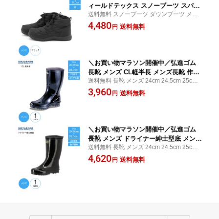
ィールドテックス スノーブーツ スパイ
送料無料 スノーブーツ ダウンブーツ メン
ク メンズ スパイク付き スノーシューズ
ズ 防水 暖かい 25cm 25.5cm 26cm 26.5cm
4,480
防水ブーツ ウィンターブーツ ダウンブ
送料無料
円
27cm 28cm
ーツ 防寒ブーツ 冬 暖かい ボア 雪 スパ
イク 滑りにくい sgc
＼お買い物マラソン開催中／弘進ゴム
長靴 メンズ CL軽半長 メンズ長靴 作業
送料無料 長靴 メンズ 24cm 24.5cm 25cm 2
用 グリップ力 メリヤス裏 メンズ長靴
5.5cm 26cm 27cm 28cm
3,960
農業 水仕事
送料無料
円
＼お買い物マラソン開催中／弘進ゴム
長靴 メンズ ドライナー紳士型底 メンズ
送料無料 長靴 メンズ 24cm 24.5cm 25cm 2
長靴 作業用 農業 水仕事
5.5cm 26cm 27cm 28cm 29cm 30cm
4,620
送料無料
円