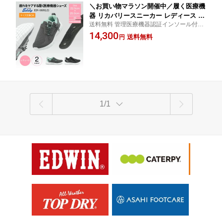
＼お買い物マラソン開催中／履く医療機
器 リカバリースニーカー レディース E
送料無料 管理医療機器認証インソール付き
ddy エディ EDY-5501 管理医療機器 レ
リカバリーシューズ レディース ヘルスケア
14,300
ディーススニーカー リカバリーシュー
送料無料
円
シューズ 血流改善 浮腫み対策 軽い 22.5c
ズ ウォーキングシューズ 軽量 指圧 磁
m 23cm 23.5cm 24cm 24.5cm 25cm 敬老の
気 血流改善 むくみ解消 ヘルスケア リ
日 プレゼント
カバリー シューズ 靴 腰痛 ひざ痛 膝痛
軽
1/1