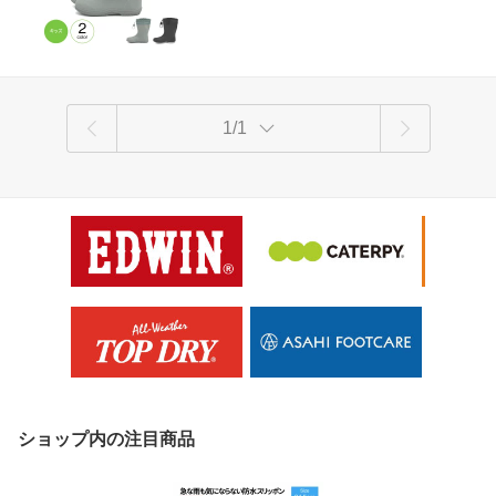
m
の日 登園 通学 下駄箱 お出かけ 収納バ
ッグ
1/1
ショップ内の注目商品