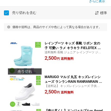
さらに表示
売り切れを含む
標準
価格や送料は、商品のサイズや色によって異なる場合があります。
レインブーツ キッズ 長靴 リボン 女の
子 可愛い ラメ キラキラ FIELDTEX フ
送料無料 長靴 ジュニア レインブーツ ジュ
ィールドテックス FT-9006J 水色 紫 パ
ニアレインブーツ ラメ キラキラ 19cm 20c
2,500
ープル ブーツ ジュニア長靴 ジュニアレ
送料無料
円
m 21cm 22cm
インブーツ 子供長靴 かわいい 子供用 s
gc
MARUGO マルゴ 丸五 キッズレインシ
ューズ ランランRAIN RANRANRAIN 子
【送料込】 キッズレインシューズ 子供用レ
供用レインシューズ キッズ 雨靴 スニー
インシューズ キッズ 男の子 女の子 16cm 1
2,500
カー 男の子 女の子 レインシューズ か
送料無料
円
7cm 18cm 19cm 20cm 21cm 22cm 23cm
わいい 子供用 PVC 完全防水 軽い ラン
ランレイン mko
【売り尽くし】エンジェルブルー Angel