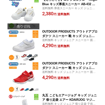
Blue キッズ厚底スニーカー AB-432 厚
送料無料 厚底スニーカー キッズ ジュニア
底スニーカー キッズスニーカー ジュニ
スニーカー 厚底 3cmソール 19cm 20cm 21
2,380
アスニーカー 靴 スニーカー 白 厚底 3c
送料無料
円
cm 22cm 23cm
mソール キッズ ジュニア かわいい 軽い
子供 プレゼント h22
OUTDOOR PRODUCTS アウトドアプロ
ダクツ スニーカー 靴 キッズ ジュニア
送料無料 キッズ ジュニア スニーカー 面フ
シューズ ODP 201 コートタイプ キッズ
ァスナー マジックテープ ベルクロ 3E 16c
4,290
スニーカー ジュニアスニーカー 3E 面フ
送料無料
円
m 17cm 18cm 19cm 19.5cm 20cm 20.5cm
ァスナー マジックテープ ベルクロ 男の
21cm 21.5cm 22cm 22.5cm 23cm 23.5cm 2
子 女の子 通学靴 白 黒 mko
4cm
OUTDOOR PRODUCTS アウトドアプロ
ダクツ スニーカー 靴 キッズ ジュニア
送料無料 キッズ ジュニア スニーカー 面フ
シューズ ODP J200 ランニングタイプ
ァスナー マジックテープ ベルクロ 3E 19c
4,290
キッズスニーカー ジュニアスニーカー 3
送料無料
円
m 19.5cm 20cm 20.5cm 21cm 21.5cm 22c
E 面ファスナー マジックテープ ベルク
m 22.5cm 23cm 23.5cm 24cm 24.5cm 25c
ロ 男の子 女の子 mko
m
丸五 こどもエアージョグ キッズ ジュニ
ア 祭り足袋 エアー KDAIRJOG マジッ
送料無料 キッズ ジュニア 祭り足袋 子供用
クテープ式 足袋 地下足袋 祭足袋 クッ