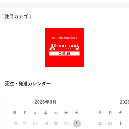
注目カテゴリ
受注・発送カレンダー
2026年8月
20
日
月
火
水
木
金
土
日
月
火
26
27
28
29
30
31
1
30
31
1