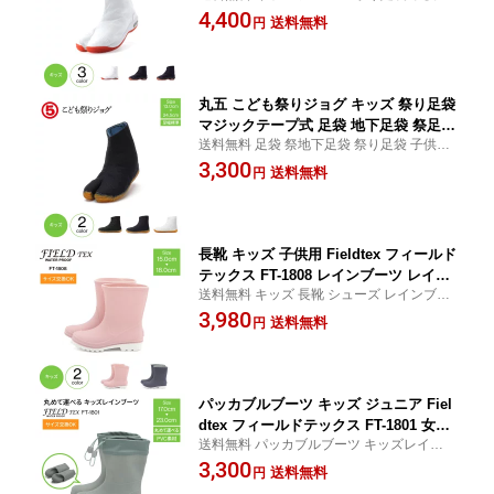
お神輿 和太鼓 演奏 よさこい ヨサコイ 踊り
4,400
ション入り 白 黒 紺 外履き 祭 まつり 祭
送料無料
円
16cm 17cm 18cm 19cm 20cm 21cm 21.5c
り お祭り おまつり 御祭 御神輿 お神輿
m 22cm 22.5cm 23cm 23.5cm 24cm 24.5c
子ども神輿 mko
m 25cm
丸五 こども祭りジョグ キッズ 祭り足袋
マジックテープ式 足袋 地下足袋 祭足袋
送料無料 足袋 祭地下足袋 祭り足袋 子供用
子供用 白 黒 紺 外履き 祭 まつり 祭り
13cm 14cm 15cm 16cm 17cm 18cm 19cm
3,300
お祭り おまつり 御祭 御神輿 お神輿 子
送料無料
円
20cm 21cm 21.5cm 22cm 22.5cm 23cm 23.
ども神輿 和太鼓 mko
5cm 24cm 24.5cm
長靴 キッズ 子供用 Fieldtex フィールド
テックス FT-1808 レインブーツ レイン
送料無料 キッズ 長靴 シューズ レインブー
シューズ 男の子 女の子 キッズ長靴 キ
ツ 15cm 16cm 17cm 18cm
3,980
ッズレインブーツ 子供 雨靴 柔らかい
送料無料
円
歩きやすい シンプル かわいい
パッカブルブーツ キッズ ジュニア Fiel
dtex フィールドテックス FT-1801 女の
送料無料 パッカブルブーツ キッズレインブ
子 男の子 男女兼用 パッカブルレインブ
ーツ パッカブル 女の子 男の子 収納 バッグ
3,300
ーツ キッズレインブーツ パッカブル 長
送料無料
円
付 17cm 18cm 19cm 20cm 21cm 22cm 23c
靴 防水 フード付き 軽量 コンパクト 雨