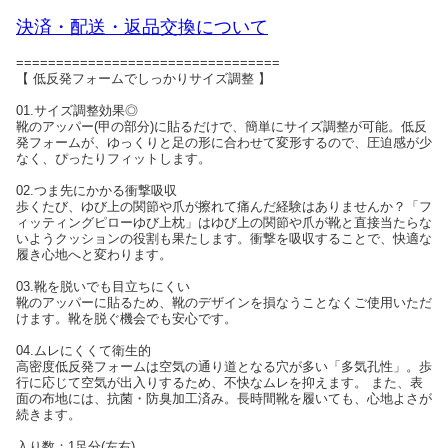
決済・配送・返品交換について
=================================
【 低反発フォームでしっかりサイズ調整 】
01.サイズ調整効果◎
靴のアッパー(甲の部分)に貼るだけで、簡単にサイズ調整が可能。低反
発フォームが、ゆっくりと足の形に合わせて変形するので、圧迫感が少
なく、ぴったりフィットします。
02.つま先にかかる衝撃吸収
歩くたび、ゆび上の関節や爪が擦れて痛んだ経験はありませんか？「フ
ィッティングピローゆび上枕」はゆび上の関節や爪が靴と直接当たらな
いようクッションの役割も果たします。衝撃を吸収することで、快適な
履き心地へと変わります。
03.靴を脱いでも目立ちにくい
靴のアッパーに貼るため、靴のデザインを損なうことなくご使用いただ
けます。靴を脱ぐ機会でも安心です。
04.ムレにくくて衛生的
高密度低反発フォームは空気の通り道となる穴が多い「多気孔性」。歩
行に応じて空気が出入りするため、不快なムレを抑えます。 また、表
面の布地には、抗菌・防臭加工済み。長時間靴を履いても、心地よさが
続きます。
入り数：1足分(左右)