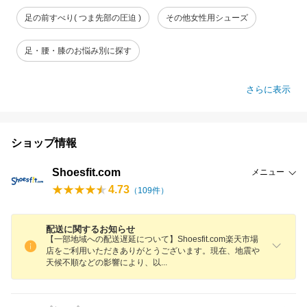
足の前すべり( つま先部の圧迫 )
その他女性用シューズ
足・腰・膝のお悩み別に探す
さらに表示
ショップ情報
Shoesfit.com
メニュー
4.73
（
109
件）
配送に関するお知らせ
【一部地域への配送遅延について】Shoesfit.com楽天市場
店をご利用いただきありがとうございます。現在、地震や
天候不順などの影響により、
以