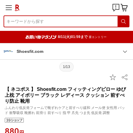
8/11(火)01:59まで
要エントリー
Shoesfit.com
1/13
【 ネコポス 】 Shoesfit.com フィッティングピロー ゆび
上枕 アイボリー ブラック レディース クッション 前すべ
り防止 靴用
ふんわり低反発フォームで靴ずれケアと前すべり緩和 メール便 女性用 パッ
ド 衝撃吸収 靴擦れ 前滑り 前すべり 指 甲 爪先 つま先 低反発 調整
880
円