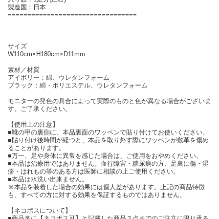
製造国：日本
=================================
サイズ
W110cm×H180cm×D11mm
素材／材質
アイボリー：綿、ウレタンフォーム
ブラック：綿・ポリエステル、ウレタンフォーム
モニターの発色の具合によって実際のものと色が異なる場合がございま
す。ご了承ください。
【使用上の注意】
■靴の甲の裏側に、本品裏面のワッペンで貼り付けてお使いください。
■貼り付け後時間が経つと、本品を取り外す際にワッペンが敷革を傷め
ることがあります。
■万一、足や身体に異常を感じた場合は、ご使用をおやめください。
■本品は治療用ではありません。血行障害・糖尿病の方、足裏に傷・湿
疹・はれもの等のある方は医師に相談の上ご使用ください。
■本品は水洗い出来ません。
※本品を装着した場合の効果には個人差があります。上記の商品特徴
も、すべての方に対する効果を保証するものではありません。
【ネコポスについて】
■商品名に【ネコポス可】と記載した商品２点までのご注文に限り承る