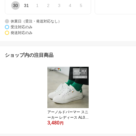
30
31
1
2
3
4
5
休業日（受注・発送対応なし）
受注対応のみ
発送対応のみ
ショップ内の注目商品
アーノルドパーマー スニ
ーカー レディース AL07
3,480
02 軽量 歩きやすい ロー
円
カット ホワイト ブラッ
ク 通勤 通学 親子コーデ