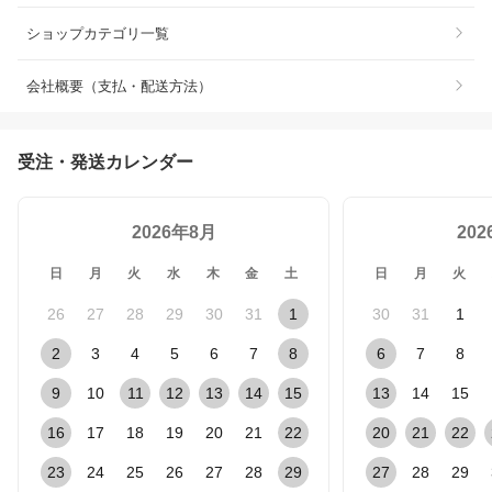
ショップカテゴリ一覧
会社概要（支払・配送方法）
受注・発送カレンダー
2026年8月
20
日
月
火
水
木
金
土
日
月
火
26
27
28
29
30
31
1
30
31
1
2
3
4
5
6
7
8
6
7
8
9
10
11
12
13
14
15
13
14
15
16
17
18
19
20
21
22
20
21
22
23
24
25
26
27
28
29
27
28
29