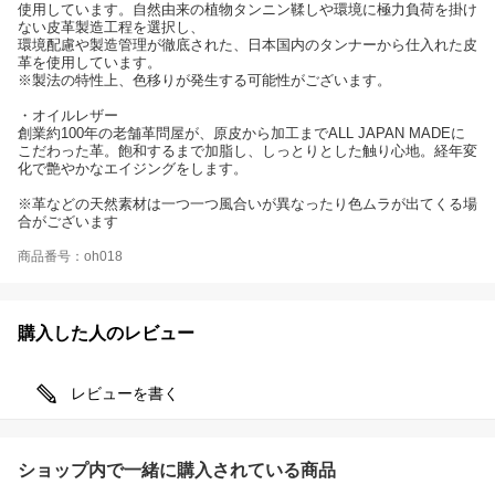
使用しています。自然由来の植物タンニン鞣しや環境に極力負荷を掛け
ない皮革製造工程を選択し、
環境配慮や製造管理が徹底された、日本国内のタンナーから仕入れた皮
革を使用しています。
※製法の特性上、色移りが発生する可能性がございます。
・オイルレザー
創業約100年の老舗革問屋が、原皮から加工までALL JAPAN MADEに
こだわった革。飽和するまで加脂し、しっとりとした触り心地。経年変
化で艶やかなエイジングをします。
※革などの天然素材は一つ一つ風合いが異なったり色ムラが出てくる場
合がございます
商品番号：oh018
購入した人のレビュー
レビューを書く
ショップ内で一緒に購入されている商品