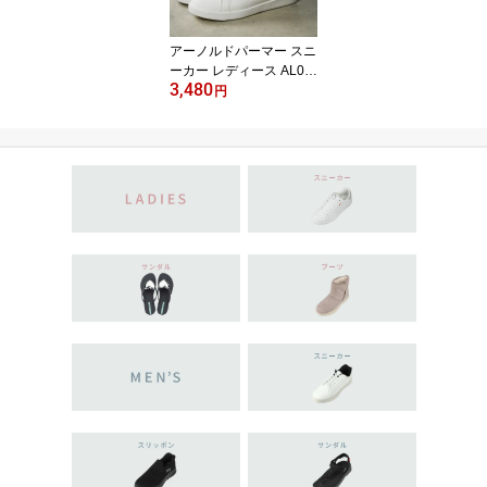
アーノルドパーマー スニ
ーカー レディース AL07
3,480
02 軽量 歩きやすい ロー
円
カット ホワイト ブラッ
ク 通勤 通学 親子コーデ
にもおすすめ 22.5cm〜2
5.0cm