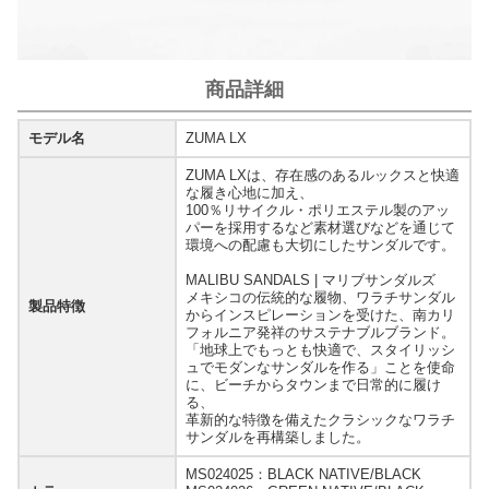
商品詳細
モデル名
ZUMA LX
ZUMA LXは、存在感のあるルックスと快適
な履き心地に加え、
100％リサイクル・ポリエステル製のアッ
パーを採用するなど素材選びなどを通じて
環境への配慮も大切にしたサンダルです。
MALIBU SANDALS | マリブサンダルズ
メキシコの伝統的な履物、ワラチサンダル
製品特徴
からインスピレーションを受けた、南カリ
フォルニア発祥のサステナブルブランド。
「地球上でもっとも快適で、スタイリッシ
ュでモダンなサンダルを作る」ことを使命
に、ビーチからタウンまで日常的に履け
る、
革新的な特徴を備えたクラシックなワラチ
サンダルを再構築しました。
MS024025：BLACK NATIVE/BLACK