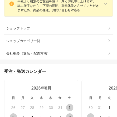
平素より格別のご愛顧を賜り、厚く御礼申し上げます。
誠に勝手ながら、下記の期間、夏季休業とさせていただき
ますため、商品の発送、お問い合わせ対応
を
ショップトップ
ショップカテゴリ一覧
会社概要（支払・配送方法）
受注・発送カレンダー
2026年8月
20
日
月
火
水
木
金
土
日
月
火
26
27
28
29
30
31
1
30
31
1
2
3
4
5
6
7
8
6
7
8