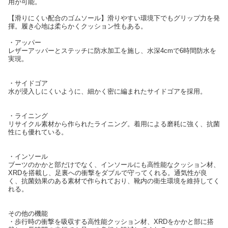
用が可能。
【滑りにくい配合のゴムソール】滑りやすい環境下でもグリップ力を発
揮。履き心地は柔らかくクッション性もある。
・アッパー
レザーアッパーとステッチに防水加工を施し、水深4cmで6時間防水を
実現。
・サイドゴア
水が浸入しにくいように、細かく密に編まれたサイドゴアを採用。
・ライニング
リサイクル素材から作られたライニング。着用による磨耗に強く、抗菌
性にも優れている。
・インソール
ブーツのかかと部だけでなく、インソールにも高性能なクッション材、
XRDを搭載し、足裏への衝撃をダブルで守ってくれる。通気性が良
く、抗菌効果のある素材で作られており、靴内の衛生環境を維持してく
れる。
その他の機能
・歩行時の衝撃を吸収する高性能クッション材、XRDをかかと部に搭