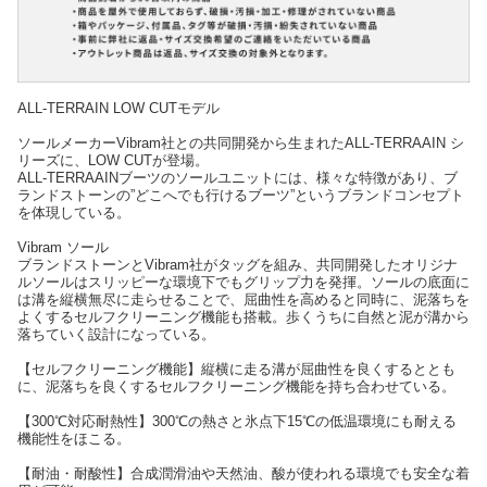
ALL-TERRAIN LOW CUTモデル
ソールメーカーVibram社との共同開発から生まれたALL-TERRAAIN シ
リーズに、LOW CUTが登場。
ALL-TERRAAINブーツのソールユニットには、様々な特徴があり、ブ
ランドストーンの”どこへでも行けるブーツ”というブランドコンセプト
を体現している。
Vibram ソール
ブランドストーンとVibram社がタッグを組み、共同開発したオリジナ
ルソールはスリッピーな環境下でもグリップ力を発揮。ソールの底面に
は溝を縦横無尽に走らせることで、屈曲性を高めると同時に、泥落ちを
よくするセルフクリーニング機能も搭載。歩くうちに自然と泥が溝から
落ちていく設計になっている。
【セルフクリーニング機能】縦横に走る溝が屈曲性を良くするととも
に、泥落ちを良くするセルフクリーニング機能を持ち合わせている。
【300℃対応耐熱性】300℃の熱さと氷点下15℃の低温環境にも耐える
機能性をほこる。
【耐油・耐酸性】合成潤滑油や天然油、酸が使われる環境でも安全な着