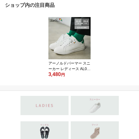
ショップ内の注目商品
アーノルドパーマー スニ
ーカー レディース AL07
3,480
02 軽量 歩きやすい ロー
円
カット ホワイト ブラッ
ク 通勤 通学 親子コーデ
にもおすすめ 22.5cm〜2
5.0cm