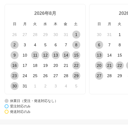
2026年8月
20
日
月
火
水
木
金
土
日
月
火
26
27
28
29
30
31
1
30
31
1
2
3
4
5
6
7
8
6
7
8
9
10
11
12
13
14
15
13
14
15
16
17
18
19
20
21
22
20
21
22
23
24
25
26
27
28
29
27
28
29
30
31
1
2
3
4
5
休業日（受注・発送対応なし）
受注対応のみ
発送対応のみ