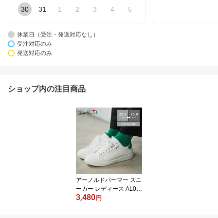
30
31
1
2
3
4
5
休業日（受注・発送対応なし）
受注対応のみ
発送対応のみ
ショップ内の注目商品
アーノルドパーマー スニ
ーカー レディース AL07
3,480
02 軽量 歩きやすい ロー
円
カット ホワイト ブラッ
ク 通勤 通学 親子コーデ