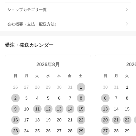
ショップカテゴリ一覧
会社概要（支払・配送方法）
受注・発送カレンダー
2026年8月
20
日
月
火
水
木
金
土
日
月
火
26
27
28
29
30
31
1
30
31
1
2
3
4
5
6
7
8
6
7
8
9
10
11
12
13
14
15
13
14
15
16
17
18
19
20
21
22
20
21
22
23
24
25
26
27
28
29
27
28
29