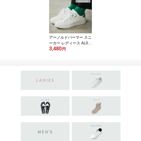
アーノルドパーマー スニ
ーカー レディース AL07
3,480
02 軽量 歩きやすい ロー
円
カット ホワイト ブラッ
ク 通勤 通学 親子コーデ
にもおすすめ 22.5cm〜2
5.0cm