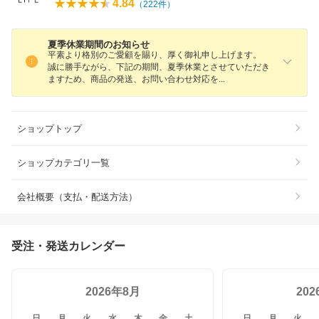
4.84
（
222
件）
夏季休業期間のお知らせ
平素より格別のご愛顧を賜り、厚く御礼申し上げます。
誠に勝手ながら、下記の期間、夏季休業とさせていただき
ますため、商品の発送、お問い合わせ対応
を
ショップトップ
ショップカテゴリ一覧
会社概要（支払・配送方法）
受注・発送カレンダー
2026年8月
20
日
月
火
水
木
金
土
日
月
火