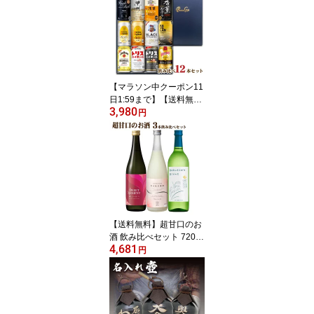
お歳暮 クリスマス パー
ティー 化粧箱入り よな
よなエール ヤッホーブル
ーイング ビールギフト
ビールセット
【マラソン中クーポン11
日1:59まで】【送料無
3,980
料】★ ハイボール缶 い
円
ろいろ飲み比べセット 1
2種類 12缶 サントリー角
ハイ トリスなど アソー
ト 父の日ギフト お中元
お歳暮 パーティー 化粧
箱入り
【送料無料】超甘口のお
酒 飲み比べセット 720ml
4,681
×3本 清酒セット 日本酒
円
ギフト お中元 父の日 母
の日