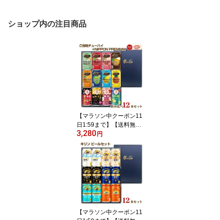
ショップ内の注目商品
【マラソン中クーポン11
日1:59まで】【送料無
3,280
料】 ご当地チューハイと
円
NIPPON PREMIUM いろ
いろ飲み比べセット 12
種類 12缶 合同酒精 ニッ
ポンプレミアム アソート
父の日ギフト お中元 お
歳暮 パーティー 化粧箱
入り
【マラソン中クーポン11