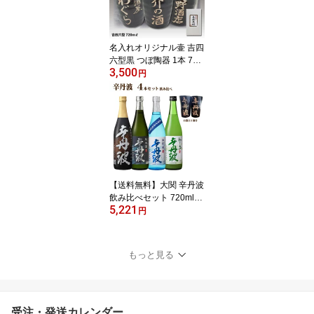
名入れオリジナル壷 吉四
六型黒 つぼ陶器 1本 720
3,500
ml 名入れお酒 焼酎か梅
円
酒選べます 父の日 【リ
ニューアル】
【送料無料】大関 辛丹波
飲み比べセット 720ml×4
5,221
本 日本酒セット 清酒 お
円
ちょこ付 ギフト お中元
もっと見る
受注・発送カレンダー