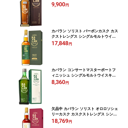
規品
9,900
円
カバラン ソリスト バーボンカスク カス
クストレングス シングルモルトウイス
キー KAVALAN 台湾 700ml 57.1％ 正規
17,848
円
品
カバラン コンサートマスターポートフ
ィニッシュ シングルモルトウイスキー
KAVALAN 台湾 700ml 40％ 正規品
8,360
円
欠品中 カバラン ソリスト オロロソシェ
リーカスク カスクストレングス シング
ルモルトウイスキー KAVALAN 台湾 700
18,769
円
ml 正規品