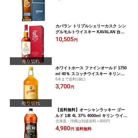
カバラン トリプルシェリーカスク シン
グルモルトウイスキー KAVALAN 台湾 7
00ml 40％ 正規品
10,505
円
ホワイトホース ファインオールド 1750
ml 40％ スコッチウイスキー キリンビ
6本まで送料1個口
ール
3,700
円
【送料無料】オーシャンラッキー ゴー
ルド 1本 4L 37% 4000ml キリン ウイス
北海道・沖縄は別途送料＋800円
キー ペットボトル 大容量
4,980
送料無料
円