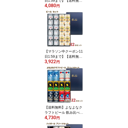
日1:59まで】【送料無
4,080
料】キリンビール 6種類
円
セット 一番搾り 晴れ風
など 飲み比べセット 350
ml 12缶 父の日ギフト お
中元 お歳暮 化粧箱入り
ビールギフト ビールセッ
ト
【マラソン中クーポン11
日1:59まで】【送料無
3,922
料】スーパードライと一
円
番搾り 350ml 各6缶 ビー
ル飲み比べセット 合計1
2缶 父の日ギフト お中元
お歳暮 化粧箱入り アサ
ヒ キリン ビールギフト
ビールセット
【送料無料】よなよなク
ラフトビール 飲み比べセ
4,730
ット 5種類 12缶 アソー
円
ト 父の日ギフト お中元