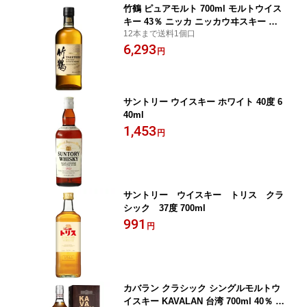
竹鶴 ピュアモルト 700ml モルトウイス
キー 43％ ニッカ ニッカウヰスキー カ
12本まで送料1個口
ートンなし 正規品
6,293
円
サントリー ウイスキー ホワイト 40度 6
40ml
1,453
円
サントリー ウイスキー トリス クラ
シック 37度 700ml
991
円
カバラン クラシック シングルモルトウ
イスキー KAVALAN 台湾 700ml 40％ 正