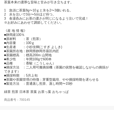
茶葉本来の濃厚な旨味と甘みが引き立ちます。
1 急須に茶葉8g〜10ｇと氷を2〜3個いれる。
2 水を注いで3分〜5分ほど待つ。
3 各湯呑みにお茶の濃さが同じになるよう注いで完成！
※お好みにあわせて調節してください。
《産 地 情 報》
■静岡産100％
■原材料 ：茶（煎茶）
■内容量 ：100ｇ
■生産者 ：小杉佳輝(こすぎ よしき)
■茶園所在地：静岡県静岡市葵区内匠
■茶園標高 ：標高200m 山間地
■希少性 ：年間100gで600本
■品種 ：香駿（こうしゅん）
■摘採方法 ：二人用可搬摘採機（茶園の状態を確認しながらの摘採が
できます）
■摘採時期 ：5月上旬
■茶園や茶園管理の特徴：芽重型栽培、やや摘採時期を遅らせる
■製造方法 ：普通蒸し煎茶、蒸し時間〜15秒
緑茶 煎茶 日本茶 茶葉 お茶っ葉 おちゃっぱ
商品番号：700145