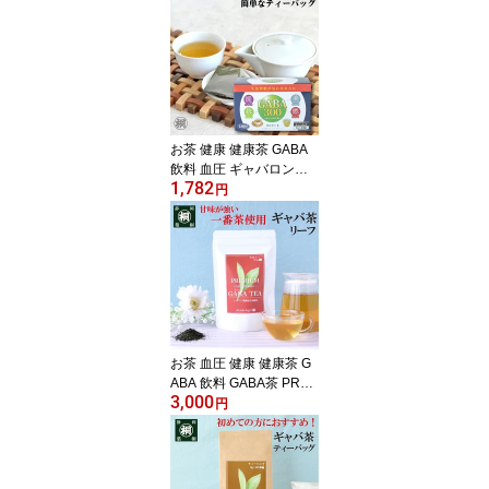
セット 急須 絞り出し 持
ち手なし 日本製 陶器 高
級煎茶 玉露 お茶 緑茶 煎
茶道 お稽古 道具 職人 丁
寧な暮らし ギフト プレ
ゼント 贈り物 葉桐 茶
器 陶器 おしゃれ
お茶 健康 健康茶 GABA
飲料 血圧 ギャバロン茶
1,782
GABA300 3g×20個 ギャ
円
バ 静岡産100％ ティーバ
ッグ 日本茶 健康茶 煎茶
個包装タイプ gaba リラ
ックス 安眠 ダイエット
緑茶 天然健康茶 添加物
不使用 静岡県産100％ 普
段飲み 飲みやすい
お茶 血圧 健康 健康茶 G
ABA 飲料 GABA茶 PRE
3,000
MIUMギャバロン茶リー
円
フ 100g 冷茶 茶葉 ギャバ
ロン茶 静岡産100% 国産
茶葉 日本茶 静岡茶 お茶
っ葉 緑茶 GABA gaba リ