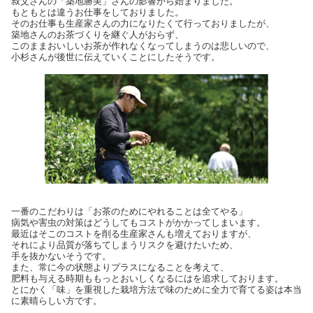
叔父さんの「築地勝美」さんの影響から始まりました。
もともとは違うお仕事をしておりました。
そのお仕事も生産家さんの力になりたくて行っておりましたが、
築地さんのお茶づくりを継ぐ人がおらず、
このままおいしいお茶が作れなくなってしまうのは悲しいので、
小杉さんが後世に伝えていくことにしたそうです。
一番のこだわりは「お茶のためにやれることは全てやる」
病気や害虫の対策はどうしてもコストがかかってしまいます。
最近はそこのコストを削る生産家さんも増えておりますが、
それにより品質が落ちてしまうリスクを避けたいため、
手を抜かないそうです。
また、常に今の状態よりプラスになることを考えて、
肥料も与える時期ももっとおいしくなるにはを追求しております。
とにかく「味」を重視した栽培方法で味のために全力で育てる姿は本当
に素晴らしい方です。