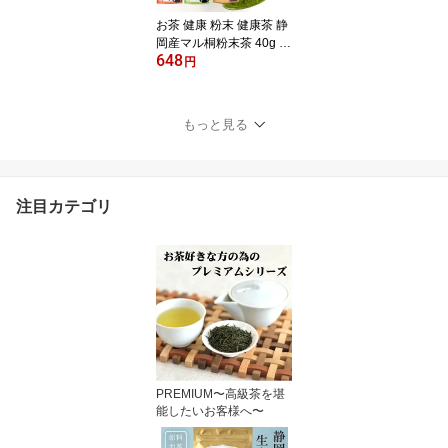
お茶 健康 粉末 健康茶 静
岡産マル桐粉末茶 40g 5
648
種類 国産 健康茶 静岡県
円
産100% 高級粉末茶 便利
簡単 パウダー茶 ギャバ
ロン茶 ギャバ茶 マイボ
もっと見る
トルにも 急須いらず 茶
葉まるごと摂取 健康茶
ごくごく飲める 手軽 煎
茶 粉
注目カテゴリ
PREMIUM〜高級茶を堪
能したいお客様へ〜