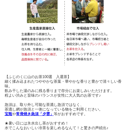
【ふじのくに山のお茶100選 入選茶】
細く揉み込まれたつややかな茶葉・華やかな香りと豊かで清々しい香
味。
飲み干した湯のみに残る香りまで存分にお楽しみいただけます。
程よい渋みと旨味のバランスが女性に大人気のお茶です♪
急須は、取り外し可能な茶漉し急須ではなく、
茶漉し網が急須と一体になっている物をご利用ください。
宝瓶
や
常滑焼き急須「夕雲」
等がおすすめです。
★暑い日には氷水出し茶がおすすめ！
水でこんなおいしい冷茶を楽しめるなんて！と驚きの声続出♪