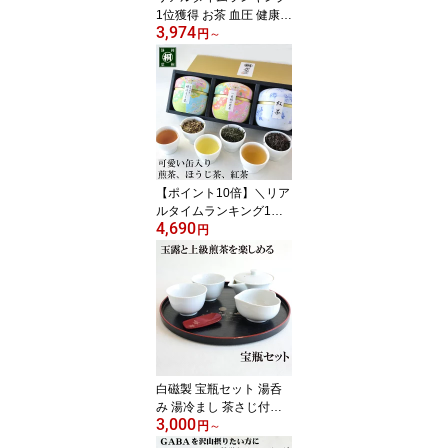
1位獲得 お茶 血圧 健康
3,974
健康茶 GABA ティーバッ
円
～
グ 飲料 ギャバロン茶 GA
BA茶 3g×50個 ギャバ 大
容量 静岡産100％ ティー
バッグ 日本茶 gaba リラ
ックス 安眠 ダイエット
個包装 ティーパック 緑
茶 天然健康茶 添加物不
使用
【ポイント10倍】＼リア
ルタイムランキング1位
4,690
入賞／ お茶 ギフト 御中
円
元 ギフト 鈴子缶3個セッ
ト 静岡県産 煎茶 50g ほ
うじ茶 25g 和紅茶 35g
年配 お茶 御礼 誕生日 日
本茶 お誕生日 特別な日
内祝 出産内祝 結婚内祝
白磁製 宝瓶セット 湯呑
み 湯冷まし 茶さじ付き
3,000
煎茶道具 セット 常滑焼
円
～
ほうひん 宝瓶急須 茶器