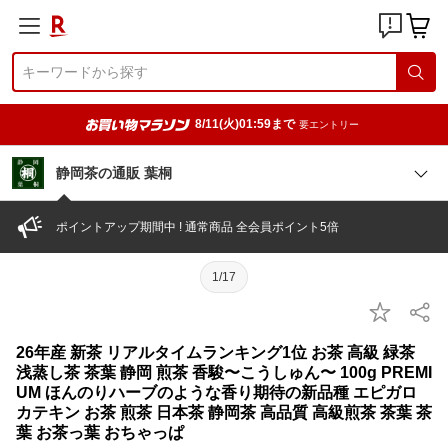
8/11(火)01:59まで
要エントリー
静岡茶の通販 葉桐
ポイントアップ期間中 ! 通常商品 全会員ポイント5倍
1/17
26年産 新茶 リアルタイムランキング1位 お茶 高級 緑茶
浅蒸し茶 茶葉 静岡 煎茶 香駿〜こうしゅん〜 100g PREMI
UM ほんのりハーブのような香り期待の新品種 エピガロ
カテキン お茶 煎茶 日本茶 静岡茶 高品質 高級煎茶 茶葉 茶
葉 お茶っ葉 おちゃっぱ