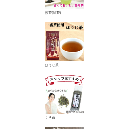
煎茶(緑茶)
ほうじ茶
くき茶