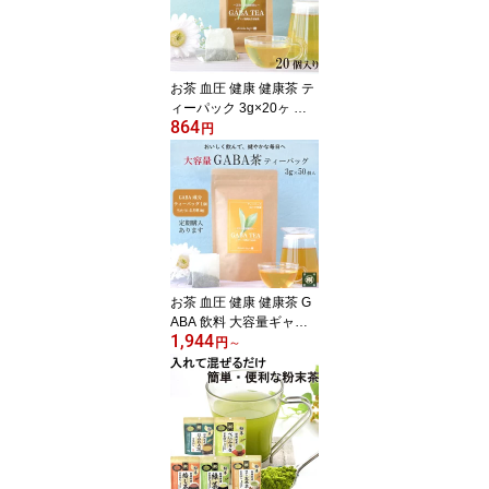
ラックス 安眠 ダイエッ
トに 高品質 一番茶 ギャ
バ茶
お茶 血圧 健康 健康茶 テ
ィーパック 3g×20ヶ 血
864
圧 GABA 飲料 ティーバ
円
ッグ 静岡産100％ 国産
健康茶 お茶パック 日本
茶 静岡茶 GABA gaba リ
ラックス 安眠 ダイエッ
トに忙しい会社員・主婦
の味方！
お茶 血圧 健康 健康茶 G
ABA 飲料 大容量ギャバ
1,944
ロン茶 ティーパック 3g×
円
～
50ヶ 静岡産100％ 国産
冷茶 茶葉 お茶の葉桐 健
康茶 お茶パック 日本茶
静岡茶 gaba リラックス
安眠 ダイエットに忙しい
会社員・主婦の味方！