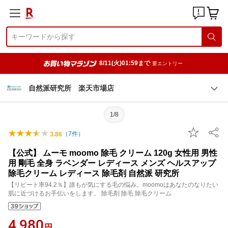
8/11(火)01:59まで
要エントリー
自然派研究所 楽天市場店
1/8
（
7
件）
3.86
【公式】 ムーモ moomo 除毛 クリーム 120g 女性用 男性
用 剛毛 全身 ラベンダー レディース メンズ ヘルスアップ
除毛クリーム レディース 除毛剤 自然派 研究所
【リピート率94.2％】誰もが気にする毛の悩み。moomoはあなたのなりたい
肌に近づけるお手伝いをします。 除毛剤 除毛 除毛クリーム
4,980
円