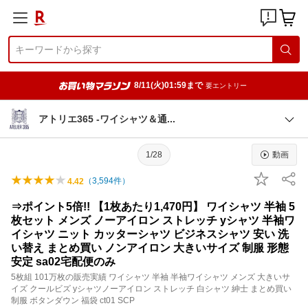
8/11(火)01:59まで
要エントリー
アトリエ365 -ワイシャツ＆
通
1/28
動画
（
3,594
件）
4.42
⇒ポイント5倍!! 【1枚あたり1,470円】 ワイシャツ 半袖 5
枚セット メンズ ノーアイロン ストレッチ yシャツ 半袖ワ
イシャツ ニット カッターシャツ ビジネスシャツ 安い 洗
い替え まとめ買い ノンアイロン 大きいサイズ 制服 形態
安定 sa02宅配便のみ
5枚組 101万枚の販売実績 ワイシャツ 半袖 半袖ワイシャツ メンズ 大きいサ
イズ クールビズ yシャツノーアイロン ストレッチ 白シャツ 紳士 まとめ買い
制服 ボタンダウン 福袋 ct01 SCP