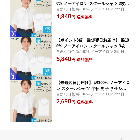
0% ノーアイロン スクールシャツ 2枚セ
自然な白色 綿100% ノーアイロン 365日出
ット 半袖 男子 学生シャツ 形態安定 中
荷可能 スクールシャツ 【SHIRTS MART(シ
4,840
学生 高校生 ワイシャツ 学生服 白 ノン
送料無料
円
ャツマート)】
アイロン | 身長 150 155 160 165 170 17
5 180
【ポイント3倍｜最短翌日お届け】 綿10
0% ノーアイロン スクールシャツ 3枚セ
自然な白色 綿100% ノーアイロン 365日出
ット 半袖 男子 学生シャツ 形態安定 中
荷可能 スクールシャツ 【SHIRTS MART(シ
6,840
学生 高校生 ワイシャツ 学生服 白 ノン
送料無料
円
ャツマート)】
アイロン | 身長 150 155 160 165 170 17
5 180
【最短翌日お届け】 綿100% ノーアイロ
ン スクールシャツ 半袖 男子 学生シャ
自然な白色 綿100% ノーアイロン 365日出
ツ 形態安定 中学生 高校生 ワイシャツ
荷可能 スクールシャツ 【SHIRTS MART(シ
2,690
学生服 白 ノンアイロン | 身長 150 155
送料無料
円
ャツマート)】
160 165 170 175 180