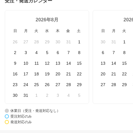
受注・発送カレンダー
2026年8月
20
日
月
火
水
木
金
土
日
月
火
26
27
28
29
30
31
1
30
31
1
2
3
4
5
6
7
8
6
7
8
9
10
11
12
13
14
15
13
14
15
16
17
18
19
20
21
22
20
21
22
23
24
25
26
27
28
29
27
28
29
30
31
1
2
3
4
5
休業日（受注・発送対応なし）
受注対応のみ
発送対応のみ