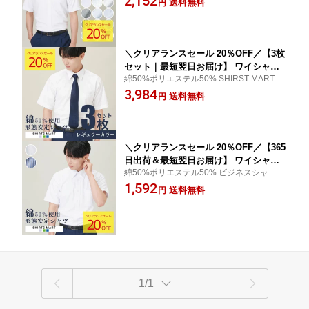
2,152
送料無料
円
シャツ ニットシャツ シャツ ノンアイロ
ン ストレッチ 春夏 送料無料 シャツマ
ート クールビズ
＼クリアランスセール 20％OFF／【3枚
セット｜最短翌日お届け】 ワイシャツ
綿50%ポリエステル50% SHIRST MART 形
半袖 3枚組 形態安定 メンズ Yシャツ カ
態安定 ワイシャツ 仕事 就活 新生活
3,984
ッターシャツ ビジネス ビジネスシャツ
送料無料
円
ドレスシャツ レギュラーカラー シャツ
夏 SHIRTS MART シャツマート | サイ
ズ M L LL 3L
＼クリアランスセール 20％OFF／【365
日出荷＆最短翌日お届け】 ワイシャツ
綿50%ポリエステル50% ビジネスシャツ 結
半袖 形態安定 メンズ Yシャツ カッター
婚式 冠婚葬祭 仕事 就活 新生活
1,592
シャツ ビジネス ビジネスシャツ ドレス
送料無料
円
シャツ レギュラーカラー シャツ 夏 SHI
RTS MART シャツマート
1/1