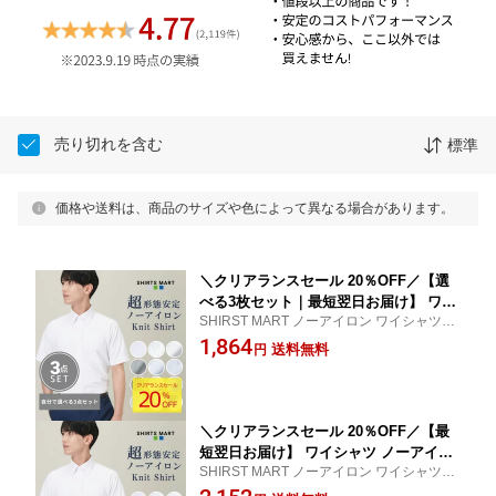
売り切れを含む
標準
価格や送料は、商品のサイズや色によって異なる場合があります。
＼クリアランスセール 20％OFF／【選
べる3枚セット｜最短翌日お届け】 ワイ
SHIRST MART ノーアイロン ワイシャツ 仕
シャツ ノーアイロン 3枚セット6990円
事 就活 新生活 ノンアイロン
1,864
半袖 形態安定 メンズ ドレスシャツ Yシ
送料無料
円
ャツ カッターシャツ ビジネス ワイシャ
ツ ニットシャツ ノーアイロン ノンアイ
ロン ストレッチ 春夏 送料無料
＼クリアランスセール 20％OFF／【最
短翌日お届け】 ワイシャツ ノーアイロ
SHIRST MART ノーアイロン ワイシャツ 仕
ン 半袖 形態安定 メンズ ドレスシャツ
事 就活 新生活 ノンアイロン
Yシャツ カッターシャツ ビジネス ワイ