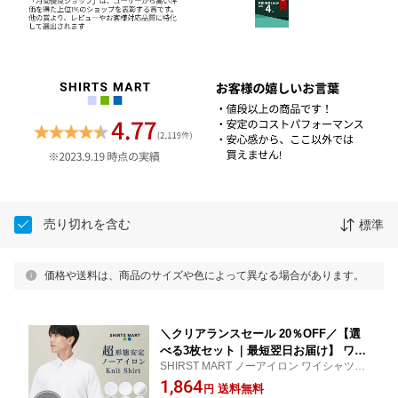
売り切れを含む
標準
価格や送料は、商品のサイズや色によって異なる場合があります。
＼クリアランスセール 20％OFF／【選
べる3枚セット｜最短翌日お届け】 ワイ
SHIRST MART ノーアイロン ワイシャツ 仕
シャツ ノーアイロン 3枚セット6990円
事 就活 新生活 ノンアイロン
1,864
半袖 形態安定 メンズ ドレスシャツ Yシ
送料無料
円