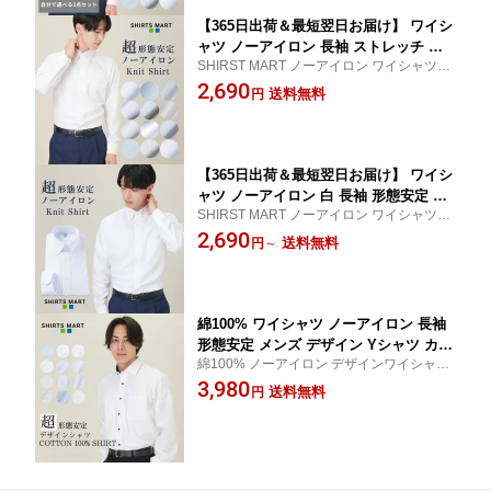
ート SS
【365日出荷＆最短翌日お届け】 ワイシ
ャツ ノーアイロン 長袖 ストレッチ 速
SHIRST MART ノーアイロン ワイシャツ 仕
乾 Yシャツ 形態安定 メンズ Yシャツ カ
事 就活 新生活 ノンアイロン
2,690
ッターシャツ ビジネス ビジネスシャツ
送料無料
円
ドレスシャツ ボタンダウン レギュラー
カラー ワイドカラー シャツ 春夏 シャ
ツマート
【365日出荷＆最短翌日お届け】 ワイシ
ャツ ノーアイロン 白 長袖 形態安定 透
SHIRST MART ノーアイロン ワイシャツ 仕
けにくい UVカット ストレッチ レギュ
事 就活 新生活 ノンアイロン
2,690
ラー衿 ワイドカラー ボタンダウン メン
送料無料
円
～
ズ ドレスシャツ Yシャツ カッターシャ
ツ ビジネス ニットシャツ シャツ 春夏
SHIRTS MART シャツマート
綿100% ワイシャツ ノーアイロン 長袖
形態安定 メンズ デザイン Yシャツ カッ
綿100% ノーアイロン デザインワイシャツ
ターシャツ ビジネス ノーネクタイ ビジ
ビジネスシャツ 結婚式 仕事 新生活
3,980
カジ ワイシャツ ドレスシャツ ボタンダ
送料無料
円
ウン ワイドカラー シャツ 綿 シャツマ
ート 秋冬 送料無料