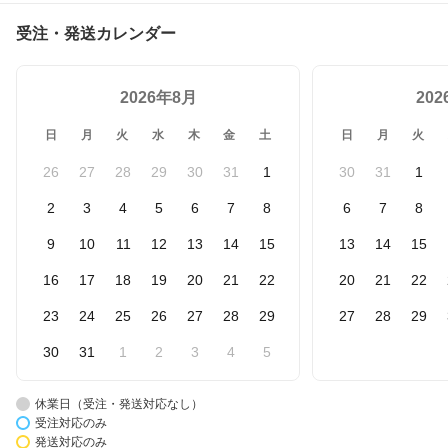
受注・発送カレンダー
2026年8月
20
日
月
火
水
木
金
土
日
月
火
26
27
28
29
30
31
1
30
31
1
2
3
4
5
6
7
8
6
7
8
9
10
11
12
13
14
15
13
14
15
16
17
18
19
20
21
22
20
21
22
23
24
25
26
27
28
29
27
28
29
30
31
1
2
3
4
5
休業日（受注・発送対応なし）
受注対応のみ
発送対応のみ